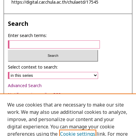
https://digital.car.chula.ac.th/chulaetd/17545
Search
Enter search terms:
Select context to search:
Advanced Search
Notify me via email or
RSS
We use cookies that are necessary to make our site
Browse
work. We may also use additional cookies to analyze,
Collections
improve, and personalize our content and your
digital experience. You can manage your cookie
Disciplines
preferences using the
Cookie settings
link. For more