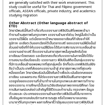
are generally satisfied with their work environment. This
study could be useful for Thai and Filipino government
officials, ASEAN officials, private industry, and academics
studying migration
Other Abstract (Other language abstract of
ETD)
วิทยานิพนธ์นี้ค้นคว้าเกี่ยวกับแรงงานชาวฟิลิปปินส์ที่อพยพเข้ามา
ทำงานด้านสุขภาพในกรุงเทพฯ แรงงานข้ามชาติส่วน ใหญ่นั้นจัดว่าเป็น
แรงงานไร้ฝีมือ แต่เนื่องจากเป้าหมายของอาเซียนที่กำลังจะทำให้
ภูมิภาค เอเชียตะวันออกเฉียงใต้เป็นตลาดเสรี ของแรงงานมีฝีมือนั้นมี
ส่วนอย่างยิ่งที่ทำให้แรงงานมีฝืมือจะได้รับการพิจารณาการเคลื่อนย้าย
แรงงานอย่างเสรี ซึ่งแรงงานในสาขาสุขภาพนั้นถูกผลักดันโดย
อาเซียนมาโดยตลอด และข้อตกลงเกี่ยวกับแรงงานในภาคนี้ยังได้รับ
การลงนามเรียบร้อยแล้ว แรงงานชาว ฟิลิปปินส์ถือเป็นกลุ่มแรงงาน
ที่มีการเคลื่อนย้ายอพยพมากที่สุดกลุ่มหนึ่ง อีกทั้งประเทศฟิลิปปินส์ยัง
ถือว่าเป็นประเทศที่ส่งออกแรงงานเข้าสู่ สาขาสุขภาพมากที่สุดแห่ง
หนึ่งของโลก วิทยานิพนธ์ฉบับนี้ยังค้นคว้าเพื่อประเมินข้อตกลงของ
อาเซียน และผลกระทบ ที่มีต่อแรงงานชาวฟิลิปปินส์ในสาขาสุขภาพ
แรงจูงใจของแรงงานที่เข้ามาทำงานในกรุงเทพและสภาพการทำงาน
ของแรงงาน การศึกษานี้เป็นงานวิจัยเชิงคุณภาพจากกรณีศึกษา โดย
การสัมภาษณ์แหล่งข่าวสำคัญที่ใช้ชีวิตและทำงานใน กรุงเทพฯ ข้อมูล
ตัวเลขและ ประเภทของแรงงานข้ามชาติชาวฟิลิปปินส์ได้มาจากการ
เก็บข้อมูลจากแหล่งบริการสาธารณสุข หรือโรงพยาบาลเอกชน
นานาชาติในกรุงเทพฯ ผลการศึกษาชี้ว่ามีชุมชนแรงงานชาวฟิลิปปินส์