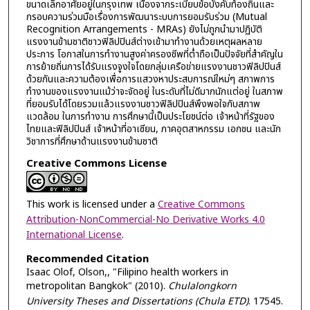
ขนาดเล็กอาศัยอยู่ในกรุงเทพ เนื่องจากระเบียบข้อบังคับท้องถิ่นและ
กรอบความร่วมมือเรื่องการพัฒนาระบบการยอมรับร่วม (Mutual
Recognition Arrangements - MRAs) ยังไม่ถูกนำมาปฏิบัติ
แรงงานข้ามชาติชาวฟิลิปปินส์ต่างเข้ามาทำงานด้วยเหตุผลหลาย
ประการ โอกาสในการทำงานสูงค่าครองชีพที่ต่ำถือเป็นปัจจัยที่สำคัญใน
การย้ายถิ่นการได้รับแรงจูงใจโดยกลุ่มเครือข่ายแรงงานชาวฟิลิปปินส์
ด้วยกันและความต้องเพื่อการแสวงหาประสบการณ์ใหม่ๆ สภาพการ
ทำงานของแรงงานแม้ว่าจะจัดอยู่ ในระดับที่ไม่ดีมากนักแต่อยู่ ในสภาพ
ที่ยอมรับได้โดยรวมแล้วแรงงานชาวฟิลิปปินส์พึงพอใจกับสภาพ
แวดล้อม ในการทำงาน การศึกษานี้เป็นประโยชน์ต่อ เจ้าหน้าที่รัฐของ
ไทยและฟิลิปปินส์ เจ้าหน้าที่อาเซียน, ภาคอุตสาหกรรม เอกชน และนัก
วิชาการที่ศึกษาด้านแรงงานข้ามชาติ
Creative Commons License
This work is licensed under a
Creative Commons
Attribution-NonCommercial-No Derivative Works 4.0
International License
.
Recommended Citation
Isaac Olof, Olson,, "Filipino health workers in
metropolitan Bangkok" (2010).
Chulalongkorn
University Theses and Dissertations (Chula ETD)
. 17545.