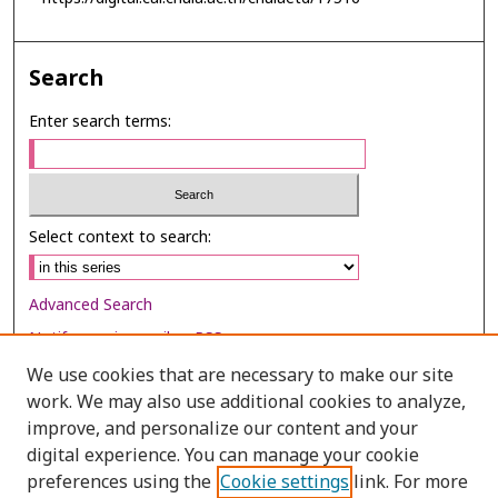
Search
Enter search terms:
Select context to search:
Advanced Search
Notify me via email or
RSS
We use cookies that are necessary to make our site
Browse
work. We may also use additional cookies to analyze,
Collections
improve, and personalize our content and your
digital experience. You can manage your cookie
Disciplines
preferences using the
Cookie settings
link. For more
Authors