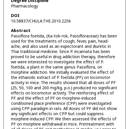
Degree Discipline
Pharmacology
DOI
10.58837/CHULA.THE.2010.2256
Abstract
Passiflora foetida, (Ka-tok-rok, Passifloraceae) has been
used for the treatments of cough, fever, pain, head-
ache, and also used as an expectorant and diuretic in
Thai traditional medicine. Since P. incarnata has been
proved to be useful in drug addiction therapy, therefore
we were interested to investigate the effect of P.
foetida, a plant in the same genus Passiflora, on
morphine addiction. We initially evaluated the effect of
the ethanolic extract of P. foetida (PF) on locomotor
activity in mice. The results showed that all doses of PF
(25, 50, 100 and 200 mg/kg, p.o.) produced no significant
effects on locomotor activity. The reinforcing effect of
PF and the effect of PF on morphine-induced
conditioned place preference (CPP) were investigated
using CPP paradigm in rats. All doses of PF did not show
any significant effects on CPP but could suppress
morphine-induced CPP. We then assessed the effects of
PF on morphine withdrawal in mice. Pretreatment with