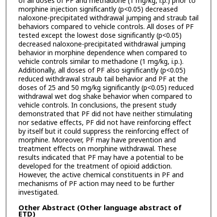
of all doses of PF and methadone (1 mg/kg, i.p.) prior to
morphine injection significantly (p<0.05) decreased
naloxone-precipitated withdrawal jumping and straub tail
behaviors compared to vehicle controls. All doses of PF
tested except the lowest dose significantly (p<0.05)
decreased naloxone-precipitated withdrawal jumping
behavior in morphine dependence when compared to
vehicle controls similar to methadone (1 mg/kg, i.p.).
Additionally, all doses of PF also significantly (p<0.05)
reduced withdrawal straub tail behavior and PF at the
doses of 25 and 50 mg/kg significantly (p<0.05) reduced
withdrawal wet dog shake behavior when compared to
vehicle controls. In conclusions, the present study
demonstrated that PF did not have neither stimulating
nor sedative effects, PF did not have reinforcing effect
by itself but it could suppress the reinforcing effect of
morphine. Moreover, PF may have prevention and
treatment effects on morphine withdrawal. These
results indicated that PF may have a potential to be
developed for the treatment of opioid addiction.
However, the active chemical constituents in PF and
mechanisms of PF action may need to be further
investigated.
Other Abstract (Other language abstract of
ETD)