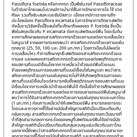
Passiflora foetida หรือกะทกรก เป็นพืชในวงศ์ Passifloraceae
ในตำรับยาไทยแผนโบราณมีการนำมาใช้ในการรักษาอาการไอ ไข้ ปวด
ศีรษะ รวมทั้งขับเสมหะและขับปัสสาวะ เนื่องจากมีการรายงานถึง
ประโยชน์ของ Passiflora incarnata ในการรักษาการติดยาเสพติด
ดังนั้นงานวิจัยครั้งนี้จึงสนใจที่จะศึกษาถึงผลของ P. foetida ซึ่งเป็น
พืชในสกุลเดียวกับ P. incarnata ต่อการเสพติดมอร์ฟีน โดยเริ่มต้น
จากการศึกษาผลของสารสกัดกะทกรกด้วยเอทานอลต่อการเคลื่อนไหว
ในหนูเมาส์ จากผลการทดลองพบว่า สารสกัดกะทกรกด้วยเอทานอลใน
ทุกขนาด (25, 50, 100 และ 200 มก./กก.) โดยการป้อนไม่มีผลต่อ
การเคลื่อนไหว ทำการศึกษาฤทธิ์เสพติดของสารสกัดกะทกรกด้วยเอ
ทานอล และผลของสารสกัดกะทกรกด้วยเอทานอลต่อพฤติกรรมการ
ชอบสถานที่แบบมีเงื่อนไขจากการเหนี่ยวนำด้วยมอร์ฟีนด้วยแบบ
จำลองพฤติกรรมการชอบสถานที่แบบมีเงื่อนไขในหนูแรท พบว่าสาร
สกัดกะทกรกด้วยเอทานอลในทุกขนาดไม่ทำให้เกิดพฤติกรรมการชอบ
สถานที่แบบมีเงื่อนไขแต่สามารถยับยั้งพฤติกรรมการชอบสถานที่แบบ
มีเงื่อนไขจากการเหนี่ยวนำด้วยมอร์ฟีนได้ ดังนั้นจึงทำการศึกษาผลของ
สารสกัดกะทกรกด้วยเอทานอลต่ออาการถอนยาของมอร์ฟีนในหนูเมาส์
พบว่าการได้รับสารสกัดกะทกรกด้วยเอทานอลในทุกขนาดและเมทาโดน
(1 มก./กก.) ก่อนการเหนี่ยวนำให้เสพติดมอร์ฟีน สามารถลดการกระ
โดดและอาการหางชี้ได้อย่างมีนัยสำคัญทางสถิติเมื่อเปรียบเทียบกับ
กลุ่มควบคุม สารสกัดกะทกรกด้วยเอทานอลในทุกขนาดยกเว้นขนาดที่
ต่ำที่สุดสามารถลดการกระโดดของหนูที่เสพติดมอร์ฟีนได้อย่างมีนัย
สำคัญทางสถิติเมื่อเปรียบเทียบกับกลุ่มควบคุมเช่นเดียวกับเมทาโดน
นอกจากนี้ยังพบว่าสารสกัดกะทกรกด้วยเอทานอลในทุกขนาดสามารถ
ลดอาการหางชี้ได้อย่างมีนัยสำคัญทางสถิติ และสารสกัดกะทกรกด้วย