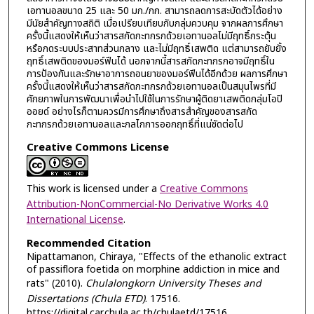
เอทานอลขนาด 25 และ 50 มก./กก. สามารถลดการสะบัดตัวได้อย่าง
มีนัยสำคัญทางสถิติ เมื่อเปรียบเทียบกับกลุ่มควบคุม จากผลการศึกษา
ครั้งนี้แสดงให้เห็นว่าสารสกัดกะทกรกด้วยเอทานอลไม่มีฤทธิ์กระตุ้น
หรือกดระบบประสาทส่วนกลาง และไม่มีฤทธิ์เสพติด แต่สามารถยับยั้ง
ฤทธิ์เสพติดของมอร์ฟีนได้ นอกจากนี้สารสกัดกะทกรกอาจมีฤทธิ์ใน
การป้องกันและรักษาอาการถอนยาของมอร์ฟีนได้อีกด้วย ผลการศึกษา
ครั้งนี้แสดงให้เห็นว่าสารสกัดกะทกรกด้วยเอทานอลเป็นสมุนไพรที่มี
ศักยภาพในการพัฒนาเพื่อนำไปใช้ในการรักษาผู้ติดยาเสพติดกลุ่มโอปิ
ออยด์ อย่างไรก็ตามควรมีการศึกษาถึงสารสำคัญของสารสกัด
กะทกรกด้วยเอทานอลและกลไกการออกฤทธิ์ที่แน่ชัดต่อไป
Creative Commons License
This work is licensed under a
Creative Commons
Attribution-NonCommercial-No Derivative Works 4.0
International License
.
Recommended Citation
Nipattamanon, Chiraya, "Effects of the ethanolic extract
of passiflora foetida on morphine addiction in mice and
rats" (2010).
Chulalongkorn University Theses and
Dissertations (Chula ETD)
. 17516.
https://digital.car.chula.ac.th/chulaetd/17516