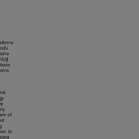
้
พลังงาน
ารรับ
อย่าง
ไปสู่
ยัดของ
ากการ
and
gy
ny
ry.
ern of
ed
g
on. In
aving