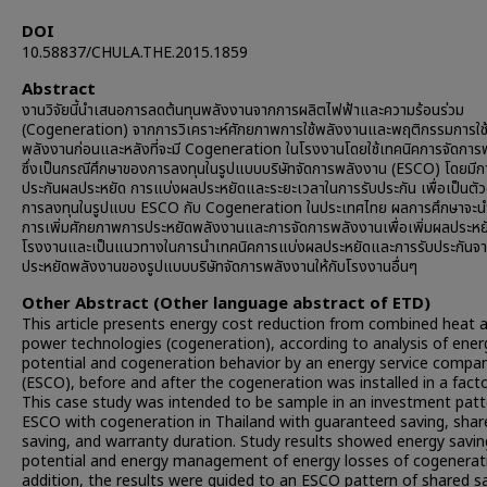
DOI
10.58837/CHULA.THE.2015.1859
Abstract
งานวิจัยนี้นำเสนอการลดต้นทุนพลังงานจากการผลิตไฟฟ้าและความร้อนร่วม
(Cogeneration) จากการวิเคราะห์ศักยภาพการใช้พลังงานและพฤติกรรมการใช
พลังงานก่อนและหลังที่จะมี Cogeneration ในโรงงานโดยใช้เทคนิคการจัดการ
ซึ่งเป็นกรณีศึกษาของการลงทุนในรูปแบบบริษัทจัดการพลังงาน (ESCO) โดยมีก
ประกันผลประหยัด การแบ่งผลประหยัดและระยะเวลาในการรับประกัน เพื่อเป็นตัว
การลงทุนในรูปแบบ ESCO กับ Cogeneration ในประเทศไทย ผลการศึกษาจะนำ
การเพิ่มศักยภาพการประหยัดพลังงานและการจัดการพลังงานเพื่อเพิ่มผลประห
โรงงานและเป็นแนวทางในการนำเทคนิคการแบ่งผลประหยัดและการรับประกันจ
ประหยัดพลังงานของรูปแบบบริษัทจัดการพลังงานให้กับโรงงานอื่นๆ
Other Abstract (Other language abstract of ETD)
This article presents energy cost reduction from combined heat 
power technologies (cogeneration), according to analysis of ener
potential and cogeneration behavior by an energy service compa
(ESCO), before and after the cogeneration was installed in a facto
This case study was intended to be sample in an investment patt
ESCO with cogeneration in Thailand with guaranteed saving, shar
saving, and warranty duration. Study results showed energy savin
potential and energy management of energy losses of cogenerati
addition, the results were guided to an ESCO pattern of shared s