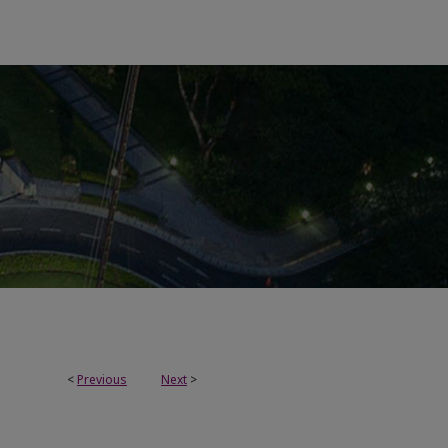
<
Previous
Next
>