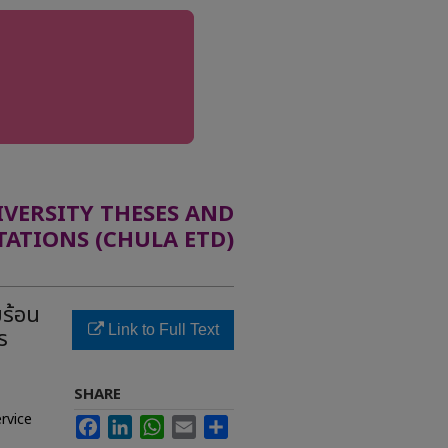
ERSITY THESES AND
TATIONS (CHULA ETD)
ร้อน
Link to Full Text
ร
SHARE
rvice
Facebook
LinkedIn
WhatsApp
Email
Share