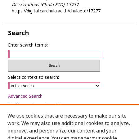
Dissertations (Chula ETD)
. 17277.
https://digital.car.chula.ac.th/chulaetd/17277
Search
Enter search terms:
Select context to search:
Advanced Search
Notify me via email or
RSS
We use cookies that are necessary to make our site
Browse
work. We may also use additional cookies to analyze,
Collections
improve, and personalize our content and your
digital experience. You can manage your cookie