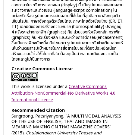
ของภาษาในระดับการแสดงผล (display) นี้ เป็นรูปแบบของผสมผสาน
ระหว่างภาษาและตัวเขียน (language-script combination) ใน
แต่ละหัวเรื่อง รูปแบบการผสมผสานที่ใช้บ่อยที่สุดคือภาษาอังกฤษตัว
เขียนโรมัน, ภาษาอังกฤษตัวเขียนไทย, ภาษาไทยตัวเขียนไทย (ER, ET,
TT) เอกมิติของการสร้างความหมาย (homospatiality) ปรากฏอยู่
4 ครั้งระหว่างกราฟิก (graphics) กับ ส่วนของหัวเรื่องหลัก กราฟิก
(graphics) กับ หัวเรื่องหลัก และระหว่างการตีกรอบ(encasement)
ซึ่งเป็นกราฟิกชนิดหนึ่ง กับโฆษณา รูปแบบในสามระดับข้างต้นแสดงให้
เห็นว่านิตยสารมีเป้าหมายในการสื่อสารในขณะที่ต้องประหยัดเนื้อที่
สร้างความเข้าใจให้ได้มากที่สุด ต้องดูเป็นสากล และยังคงความเป็น
ไทยและดูไม่เป็นทางการ
Creative Commons License
This work is licensed under a
Creative Commons
Attribution-NonCommercial-No Derivative Works 4.0
International License
.
Recommended Citation
Sungroong, Patsriyanyong, "A MULTIMODAL ANALYSIS
OF THE USE OF ENGLISH, THAI AND IMAGES IN
MEANING MAKING ON THAI MAGAZINE COVERS"
(2015).
Chulalongkorn University Theses and