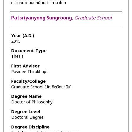
ความหมายบนปกนิตยสารภาษาไทย
Author
Patsriyanyong Sungroong
,
Graduate School
Year (A.D.)
2015
Document Type
Thesis
First Advisor
Pavinee Thirakhupt
Faculty/College
Graduate School (บัณฑิตวิทยาลัย)
Degree Name
Doctor of Philosophy
Degree Level
Doctoral Degree
Degree Discipline