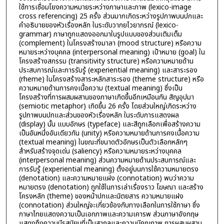
ใช้การเชื่อมโยงความหมายระหว่างภาษาและภาพ (lexico-image
cross referencing) 25 ครั้ง ส่วนมากเกิดระหว่างรูปภาพบนปกและ
คำอธิบายของหัวเรื่องหลัก ในระดับวากยไวยากรณ์ (lexico-
grammar) ภาษาถูกแสดงออกมาในรูปแบบของส่วนเติมเต็ม
(complement) ในโครงสร้างมาลา (mood structure) หรือความ
หมายระหว่างบุคคล (interpersonal meaning) เป้าหมาย (goal) ใน
โครงสร้างสกรรม (transitivity structure) หรือความหมายด้าน
ประสบการณ์และการรับรู้ (experiential meaning) และสาระรอง
(rheme) ในโครงสร้างสาระหลักสาระรอง (theme structure) หรือ
ความหมายด้านการคงเนื้อความ (textual meaning) ซึ่งเป็น
โครงสร้างที่การผสมผสานของภาษาเกิดขึ้นอีกเหมือนกัน สัญอุปมา
(semiotic metaphor) เกิดขึ้น 26 ครั้ง โดยส่วนใหญ่เกิดระหว่าง
รูปภาพบนปกและส่วนของหัวเรื่องหลัก ในระดับการแสดงผล
(display) นั้น แบบอักษร (typeface) และสีถูกเลือกเพื่อสร้างความ
เป็นอันหนึ่งอันเดียวกัน (unity) หรือความหมายด้านการคงเนื้อความ
(textual meaning) ในขณะที่ขนาดตัวอักษรเป็นตัวเลือกหลักๆ
สำหรับสร้างจุดเด่น (saliency) หรือความหมายระหว่างบุคคล
(interpersonal meaning) ส่วนความหมายด้านประสบการณ์และ
การรับรู้ (experiential meaning) ตั้งอยู่บนการใช้ความหมายตรง
(denotation) และความหมายแฝง (connotation) พบว่าความ
หมายตรง (denotation) ถูกใช้ในการเล่าเรื่องราว โฆษณา และสร้าง
โครงหลัก (theme) ของหน้าปกและนิตยสาร ความหมายแฝง
(connotation) ส่วนใหญ่จะเกี่ยวข้องกับทางเลือกในการใช้ภาษา ซึ่ง
ภาษาไทยแสดงความเป็นเอกภาพและความเคารพ ส่วนภาษาอังกฤษ
แสดงถึงความมีรสนิยมที่เป็นสากลและความมีคุณภาพ การผสมผสาน