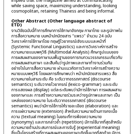
implied that the magazine aimed at communicating
while saving space, maximizing understanding, looking
cosmopolitan, retaining Thainess and being informal.
Other Abstract (Other language abstract of
ETD)
งานวิจัยฉบับนี้ทำการศึกษาการใช้ภาษาอังกฤษ ภาษาไทย และรูปภาพใน
การสื่อความหมาย บนหน้าปกนิตยสาร “แพรว" จำนวน 24 ฉบับ
วิเคราะห์การใช้ภาษาโดย ทฤษฎีไวยากรณ์เชิงระบบและหน้าที่
(Systemic Functional Linguistics) และการวิเคราะห์การสร้าง
ความหมายแบบพหุวิธี (Multimodal Analysis) ศึกษารูปแบบของ
การผสมผสานของภาษาบนพื้นฐานของการทบทวนวรรณกรรมเกี่ยวกับ
การผสมผสานภาษา และสืบค้นว่ารูปภาพและภาษาทำงานร่วมกัน
อย่างไรในการสื่อความหมาย ผ่านแนวคิดการวิเคราะห์การสร้างความ
หมายแบบพหุวิธี โดยผลการศึกษาพบว่า หน้าปกนิตยสารแพรว สื่อ
ความหมายในสามระดับ คือ ระดับวาทอรรถศาสตร์ (discourse
semantics) ระดับวากยไวยากรณ์ (lexico-grammar) และระดับ
การแสดงผล (display) แต่ละระดับพบว่ามีการใช้ภาษา การผสมผสาน
ของภาษาและ การสร้างความหมายร่วมระหว่างรูปภาพและภาษา เป็น
แหล่งของความหมาย ในระดับวาทอรรถศาสตร์ (discourse
semantics) พบว่ามีการใช้การให้รายละเอียด (elaboration) และ
การแผ่ความหมาย (extension) สำหรับความหมายด้านการคงเนื้อ
ความ (textual meaning) ในขณะที่การพ้องความหมาย
(synonymy) และการกล่าวซ้ำ (repetition) มีการใช้มากที่สุดสำหรับ
ความหมายด้านประสบการณ์และการรับรู้ (experiential meaning)
ซึ่งเป็นโครงสร้างที่การผสมผสานของภาษาเกิดขึ้นมากที่สุดด้วย มีการ