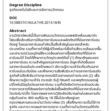
Degree Discipline
ธุรกิจเทคโนโลยีและการจัดการนวัตกรรม
DOI
10.58837/CHULA.THE.2014.1845
Abstract
งานวิทยานิพนธ์นี้เป็นการพัฒนานวัตกรรมแอพพลิเคชั่นบนสมาร์ท
โฟนเพื่อส่งเสริมการใช้ฉลากคาร์บอนและผลิตภัณฑ์ที่มีฉลากคาร์บอน
ติดอยู่ โดยฉลากคาร์บอนกำลังเป็นสิ่งสำคัญในอนาคตสำหรับ
ประเทศไทย รวมทั้งการทำให้ผู้บริโภคหันมาใส่ใจด้านสิ่งแวดล้อมมากขึ้น
และสามารถร่วมอนุรักษ์สิ่งแวดล้อมผ่านการซื้อผลิตภัณฑ์ที่มีฉลาก
คาร์บอนได้ โดยได้ศึกษาตามวัตถุประสงค์ดังนี้ (1) ศึกษาลักษณะของ
ฉลากคาร์บอน ความสำคัญของฉลากคาร์บอน ปัญหาที่เกิดขึ้นของ
ฉลากคาร์บอนในประเทศไทยพบว่า มีความรู้ความเข้าใจเกี่ยวกับฉลาก
คาร์บอนในระดับน้อย และศึกษาความสัมพันธ์ระหว่างฉลากคาร์บอนกับ
ธุรกิจค้าปลีกสีเขียวต่างๆจากกรณีตัวอย่างของต่างประเทศ (2) เพื่อ
ศึกษาความรู้ความเข้าใจ ตระหนัก รับรู้ ทัศนคติ และพฤติกรรมของผู้
บริโภคในปัจจุบันต่อฉลากคาร์บอน รวมทั้งปัจจัยต่างๆและส่วนประสม
ทางการตลาดที่ส่งผลต่อการตัดสินใจซื้อผลิตภัณฑ์ที่มีฉลากคาร์บอนใน
ไฮเปอร์มาร์เก็ต โดยจากผลจากการวิจัยเชิงปริมาณผ่านใบสอบถามกับ
กลุ่มตัวอย่าง 400 คนที่มีอายุ 18 ปีขึ้นไปอาศัยอยู่เขต
กรุงเทพมหานครและนำมาวิเคราะห์ผล (3) เพื่อศึกษาความเป็นได้ทาง
ธุรกิจ และการวางแผนทางการตลาด รวมทั้งการนำนวัตกรรมให้เกิด