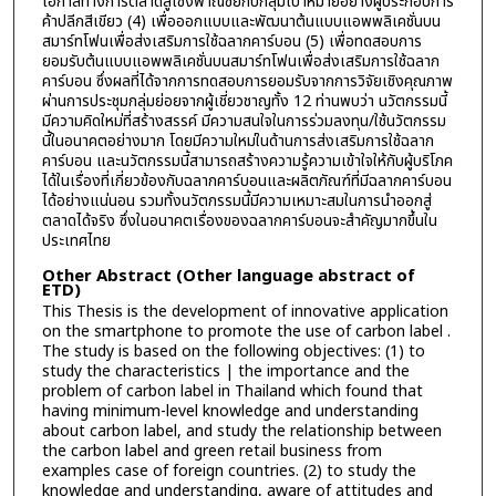
โอกาสทางการตลาดสู่เชิงพาณิชย์กับกลุ่มเป้าหมายอย่างผู้ประกอบการ
ค้าปลีกสีเขียว (4) เพื่อออกแบบและพัฒนาต้นแบบแอพพลิเคชั่นบน
สมาร์ทโฟนเพื่อส่งเสริมการใช้ฉลากคาร์บอน (5) เพื่อทดสอบการ
ยอมรับต้นแบบแอพพลิเคชั่นบนสมาร์ทโฟนเพื่อส่งเสริมการใช้ฉลาก
คาร์บอน ซึ่งผลที่ได้จากการทดสอบการยอมรับจากการวิจัยเชิงคุณภาพ
ผ่านการประชุมกลุ่มย่อยจากผู้เชี่ยวชาญทั้ง 12 ท่านพบว่า นวัตกรรมนี้
มีความคิดใหม่ที่สร้างสรรค์ มีความสนใจในการร่วมลงทุน/ใช้นวัตกรรม
นี้ในอนาคตอย่างมาก โดยมีความใหม่ในด้านการส่งเสริมการใช้ฉลาก
คาร์บอน และนวัตกรรมนี้สามารถสร้างความรู้ความเข้าใจให้กับผู้บริโภค
ได้ในเรื่องที่เกี่ยวข้องกับฉลากคาร์บอนและผลิตภัณฑ์ที่มีฉลากคาร์บอน
ได้อย่างแน่นอน รวมทั้งนวัตกรรมนี้มีความเหมาะสมในการนำออกสู่
ตลาดได้จริง ซึ่งในอนาคตเรื่องของฉลากคาร์บอนจะสำคัญมากขึ้นใน
ประเทศไทย
Other Abstract (Other language abstract of
ETD)
This Thesis is the development of innovative application
on the smartphone to promote the use of carbon label .
The study is based on the following objectives: (1) to
study the characteristics | the importance and the
problem of carbon label in Thailand which found that
having minimum-level knowledge and understanding
about carbon label, and study the relationship between
the carbon label and green retail business from
examples case of foreign countries. (2) to study the
knowledge and understanding, aware of attitudes and