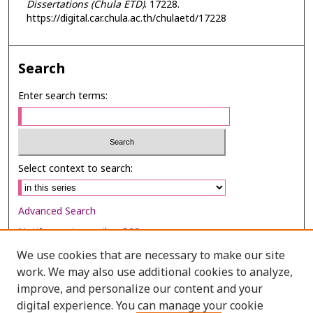
Dissertations (Chula ETD)
. 17228.
https://digital.car.chula.ac.th/chulaetd/17228
Search
Enter search terms:
Select context to search:
Advanced Search
Notify me via email or
RSS
We use cookies that are necessary to make our site
Browse
work. We may also use additional cookies to analyze,
Collections
improve, and personalize our content and your
digital experience. You can manage your cookie
Disciplines