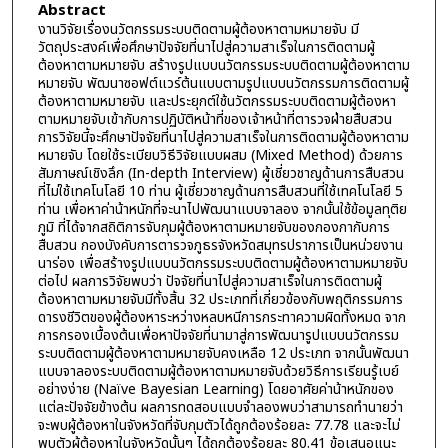
Abstract
งานวิจัยเรื่องนวัตกรรมระบบติดตามผู้ต้องหาตามหมายจับ มี
วัตถุประสงค์เพื่อศึกษาปัจจัยที่นาไปสู่ความสาเร็จในการติดตามผู้
ต้องหาตามหมายจับ สร้างรูปแบบนวัตกรรมระบบติดตามผู้ต้องหาตาม
หมายจับ พัฒนาซอฟต์แวร์ต้นแบบตามรูปแบบนวัตกรรมการติดตามผู้
ต้องหาตามหมายจับ และประยุกต์ใช้นวัตกรรมระบบติดตามผู้ต้องหา
ตามหมายจับเข้ากับการปฏิบัติหน้าที่ของเจ้าหน้าที่ตารวจฝ่ายสืบสวน
การวิจัยนี้จะศึกษาปัจจัยที่นาไปสู่ความสาเร็จในการติดตามผู้ต้องหาตาม
หมายจับ โดยใช้ระเบียบวิธีวิจัยแบบผสม (Mixed Method) ด้วยการ
สัมภาษณ์เชิงลึก (In-depth Interview) ผู้เชี่ยวชาญด้านการสืบสวน
ที่ไม่ใช้เทคโนโลยี 10 ท่าน ผู้เชี่ยวชาญด้านการสืบสวนที่ใช้เทคโนโลยี 5
ท่าน เพื่อหาค่าน้าหนักที่จะนาไปพัฒนาแบบจาลอง จากนั้นใช้ข้อมูลทุติย
ภูมิ ที่ได้จากสถิติการจับกุมผู้ต้องหาตามหมายจับของกองกากับการ
สืบสวน กองบังคับการตารวจภูธรจังหวัดสมุทรปราการเป็นหน่วยงาน
นาร่อง เพื่อสร้างรูปแบบนวัตกรรมระบบติดตามผู้ต้องหาตามหมายจับ
ต่อไป ผลการวิจัยพบว่า ปัจจัยที่นาไปสู่ความสาเร็จในการติดตามผู้
ต้องหาตามหมายจับมีทั้งสิ้น 32 ประเภทที่เกี่ยวข้องกับพฤติกรรมการ
ดารงชีวิตของผู้ต้องหาระหว่างหลบหนีการกระทาความผิดทั้งหมด จาก
การกรองเบื้องต้นเพื่อหาปัจจัยที่นามาสู่การพัฒนารูปแบบนวัตกรรม
ระบบติดตามผู้ต้องหาตามหมายจับคงเหลือ 12 ประเภท จากนั้นพัฒนา
แบบจาลองระบบติดตามผู้ต้องหาตามหมายจับด้วยวิธีการเรียนรู้เบย์
อย่างง่าย (Naïve Bayesian Learning) โดยอาศัยค่าน้าหนักของ
แต่ละปัจจัยข้างต้น ผลการทดสอบแบบจำลองพบว่าสามารถทำนายว่า
จะพบผู้ต้องหาในจังหวัดที่จับกุมตัวได้ถูกต้องร้อยละ 77.78 และจะไม่
พบตัวผู้ต้องหาในจังหวัดนั้นๆ ได้ถูกต้องร้อยละ 80.41 ข้อเสนอแนะ