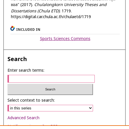
ซอล" (2017).
Chulalongkorn University Theses and
Dissertations (Chula ETD)
. 1719.
https://digital.car.chula.ac.th/chulaetd/1719
INCLUDED IN
Sports Sciences Commons
Search
Enter search terms:
Select context to search:
Advanced Search
Notify me via email or
RSS