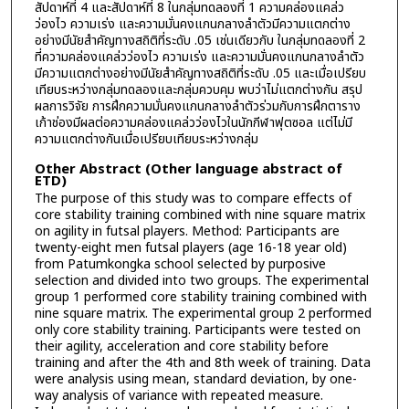
สัปดาห์ที่ 4 และสัปดาห์ที่ 8 ในกลุ่มทดลองที่ 1 ความคล่องแคล่ว
ว่องไว ความเร่ง และความมั่นคงแกนกลางลำตัวมีความแตกต่าง
อย่างมีนัยสำคัญทางสถิติที่ระดับ .05 เช่นเดียวกับ ในกลุ่มทดลองที่ 2
ที่ความคล่องแคล่วว่องไว ความเร่ง และความมั่นคงแกนกลางลำตัว
มีความแตกต่างอย่างมีนัยสำคัญทางสถิติที่ระดับ .05 และเมื่อเปรียบ
เทียบระหว่างกลุ่มทดลองและกลุ่มควบคุม พบว่าไม่แตกต่างกัน สรุป
ผลการวิจัย การฝึกความมั่นคงแกนกลางลำตัวร่วมกับการฝึกตาราง
เก้าช่องมีผลต่อความคล่องแคล่วว่องไวในนักกีฬาฟุตซอล แต่ไม่มี
ความแตกต่างกันเมื่อเปรียบเทียบระหว่างกลุ่ม
Other Abstract (Other language abstract of
ETD)
The purpose of this study was to compare effects of
core stability training combined with nine square matrix
on agility in futsal players. Method: Participants are
twenty-eight men futsal players (age 16-18 year old)
from Patumkongka school selected by purposive
selection and divided into two groups. The experimental
group 1 performed core stability training combined with
nine square matrix. The experimental group 2 performed
only core stability training. Participants were tested on
their agility, acceleration and core stability before
training and after the 4th and 8th week of training. Data
were analysis using mean, standard deviation, by one-
way analysis of variance with repeated measure.