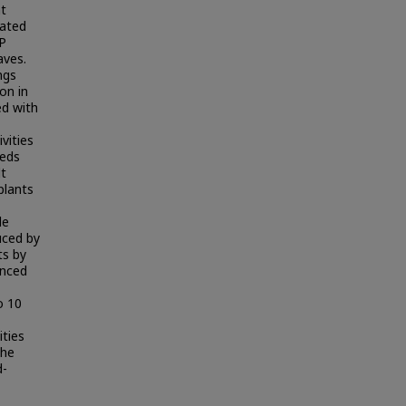
nt
eated
NP
aves.
ngs
on in
ed with
,
vities
eeds
lt
plants
de
uced by
ts by
anced
o 10
ities
the
d-