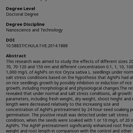
Degree Level
Doctoral Degree
Degree Discipline
Nanoscience and Technology
DOI
10.58837/CHULA.THE.2014.1888
Abstract
This research was aimed to study the effects of different sizes 20
70, 70-120 and 150 nm and different concentration 0.1, 1, 10, 10
1,000 mg/L of AgNPs on rice Oryza sativa L. seedlings under nor
salt stress conditions based on the hypothesis that AgNPs had a
on rice seedlings growth by possibly inhibition or induction of rice
growth, including morphological and physiological changes.The re
revealed that under normal and salt stress conditions, all growth
parameters, including fresh weight, dry weight, shoot height and 
length were decreased relatively to the increasing size and
concentration of AgNPs pretreatment by 24 hour-seed soaking pr
germination. The positive result was detected under salt stress
condition, when the seeds were soaked with 1 or 10 mg/L of 20
AgNPs. The AgNP pretreatment significantly enhanced root fresh
weight and root length in comparison with the control and other