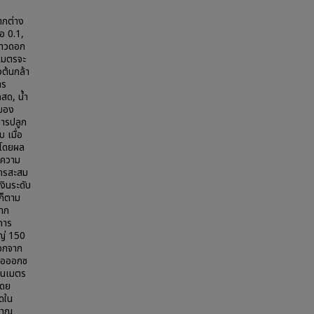
ตกต่าง
อ 0.1,
์ขาวดอก
นเมตรจะ
งต้นกล้า
าร
สด, น้ำ
นของ
การปลูก
 เมื่อ
 โดยผล
ะความ
การสะสม
งินระดับ
ก็ตาม
าก
การ
หญ่ 150
นอกจาก
ก่อออกซ
าโนเมตร
โดย
็ดใน
ิมาณ