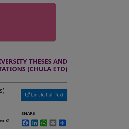
ERSITY THESES AND
TATIONS (CHULA ETD)
s)
Link to Full Text
SHARE
อกมะลิ
Facebook
LinkedIn
WhatsApp
Email
Share