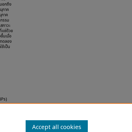
งบอกถึง
อนุภาค
นุภาค
ิจกรรม
้สภาวะ
ี่แช่ด้วย
้นเมื่อ
ารทดลอง
ช้เป็น
NPs)
Accept all cookies