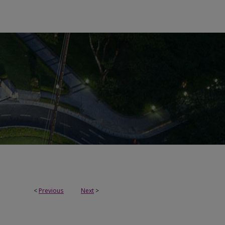
<
Previous
Next
>