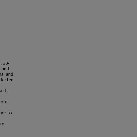
, 30-
0 and
mal and
ffected
sults
root
ior to
 nm