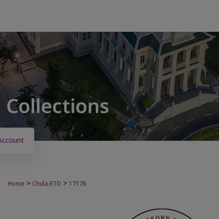
Account
>
>
Home
Chula-ETD
17178