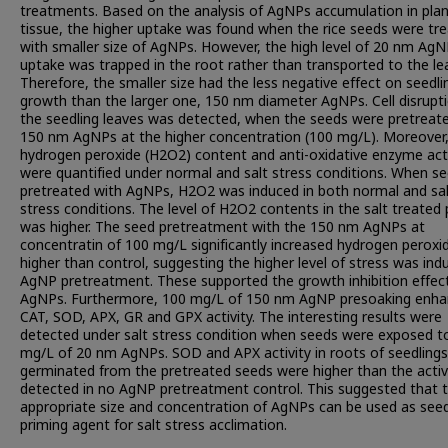
treatments. Based on the analysis of AgNPs accumulation in pla
tissue, the higher uptake was found when the rice seeds were tr
with smaller size of AgNPs. However, the high level of 20 nm Ag
uptake was trapped in the root rather than transported to the le
Therefore, the smaller size had the less negative effect on seedli
growth than the larger one, 150 nm diameter AgNPs. Cell disrupti
the seedling leaves was detected, when the seeds were pretreat
150 nm AgNPs at the higher concentration (100 mg/L). Moreover
hydrogen peroxide (H2O2) content and anti-oxidative enzyme acti
were quantified under normal and salt stress conditions. When s
pretreated with AgNPs, H2O2 was induced in both normal and sa
stress conditions. The level of H2O2 contents in the salt treated 
was higher. The seed pretreatment with the 150 nm AgNPs at
concentratin of 100 mg/L significantly increased hydrogen peroxi
higher than control, suggesting the higher level of stress was ind
AgNP pretreatment. These supported the growth inhibition effec
AgNPs. Furthermore, 100 mg/L of 150 nm AgNP presoaking enh
CAT, SOD, APX, GR and GPX activity. The interesting results were
detected under salt stress condition when seeds were exposed t
mg/L of 20 nm AgNPs. SOD and APX activity in roots of seedlings
germinated from the pretreated seeds were higher than the activ
detected in no AgNP pretreatment control. This suggested that 
appropriate size and concentration of AgNPs can be used as see
priming agent for salt stress acclimation.