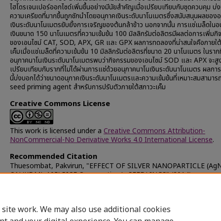
ไฮโดรเจนเปอร์ออกไซด์เพิ่มขึ้นอย่างมีนัยสำคัญเมื่อเปรียบเทียบกับชุดควบคุม บ่
ความเครียดที่มากขึ้นถูกชักนำโดยอนุภาคเงินระดับนาโนเมตรซึ่งสนับสนุนผลของ
เงินระดับนาโนเมตรยับยั้งการเจริญของต้นกล้าข้าว นอกจากนั้น การแช่เมล็ดในอ
เงินขนาด 150 นาโนเมตรที่ความเข้มข้น 100 มิลลิกรัมต่อลิตรมีผลต่อการเพิ่มก
ของเอนไซม์ CAT, SOD, APX, GR และ GPX ผลการทดลองที่น่าสนใจคือภายใต
เค็มเมื่อแช่เมล็ดที่ความเข้มข้น 10 มิลลิกรัมต่อลิตรที่ขนาด 20 นาโนเมตร ในรากท
อนุภาคนาโนเงินระดับนาโนเมตรพบว่ากิจกรรมของเอนไซม์ SOD และ APX จะสูงขึ
เปรียบเทียบกับรากที่ไม่ได้ผ่านการแช่ด้วยอนุภาคนาโนเงินระดับนาโนเมตร ผลก
นี้บ่งบอกได้ว่าขนาดอนุภาคเงินระดับนาโนเมตรและความเข้มข้นที่เหมาะสมสามารถใ
seed priming agent สำหรับการปรับตัวภายใต้สภาวะเค็ม
Creative Commons License
This work is licensed under a
Creative Commons Attribution-
NonCommercial-No Derivative Works 4.0 International License
.
Recommended Citation
Thuesombat, Pakvirun, "EFFECT OF SILVER NANOPARTICLE (Ag
ON 'KDML 105' RICE Oryza sativa L. SEEDLINGS" (2014).
Chulalongkorn University Theses and Dissertations (Chula ETD)
.
17178.
https://digital.car.chula.ac.th/chulaetd/17178
 site work. We may also use additional cookies