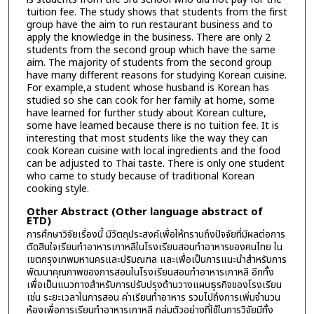
tuition fee. The study shows that students from the first
group have the aim to run restaurant business and to
apply the knowledge in the business. There are only 2
students from the second group which have the same
aim. The majority of students from the second group
have many different reasons for studying Korean cuisine.
For example,a student whose husband is Korean has
studied so she can cook for her family at home, some
have learned for further study about Korean culture,
some have learned because there is no tuition fee. It is
interesting that most students like the way they can
cook Korean cuisine with local ingredients and the food
can be adjusted to Thai taste. There is only one student
who came to study because of traditional Korean
cooking style.
Other Abstract (Other language abstract of
ETD)
การศึกษาวิจัยเรื่องนี้ มีวัตถุประสงค์เพื่อให้ทราบถึงปัจจัยที่มีผลต่อการ
ตัดสินใจเรียนทำอาหารเกาหลีในโรงเรียนสอนทำอาหารของคนไทย ใน
เขตกรุงเทพมหานครและปริมณฑล และเพื่อเป็นการแนะนำสำหรับการ
พัฒนาคุณภาพของการสอนในโรงเรียนสอนทำอาหารเกาหลี อีกทั้ง
เพื่อเป็นแนวทางสำหรับการปรับปรุงด้านวางแผนธุรกิจของโรงเรียน
เช่น ระยะเวลาในการสอน ค่าเรียนทำอาหาร รวมไปถึงการเพิ่มจำนวน
ห้องเพื่อการเรียนทำอาหารเกาหลี กลุ่มตัวอย่างที่ใช้ในการวิจัยมีทั้ง