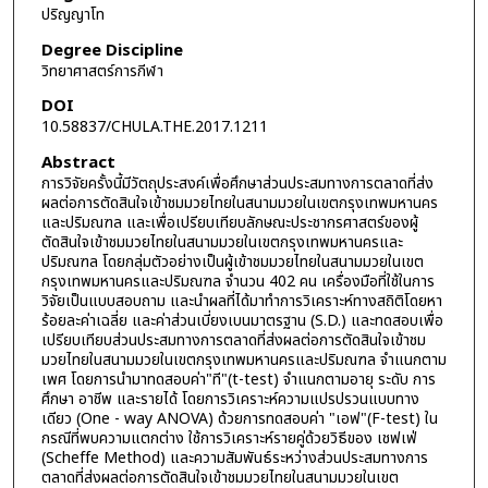
ปริญญาโท
Degree Discipline
วิทยาศาสตร์การกีฬา
DOI
10.58837/CHULA.THE.2017.1211
Abstract
การวิจัยครั้งนี้มีวัตถุประสงค์เพื่อศึกษาส่วนประสมทางการตลาดที่ส่ง
ผลต่อการตัดสินใจเข้าชมมวยไทยในสนามมวยในเขตกรุงเทพมหานคร
และปริมณฑล และเพื่อเปรียบเทียบลักษณะประชากรศาสตร์ของผู้
ตัดสินใจเข้าชมมวยไทยในสนามมวยในเขตกรุงเทพมหานครและ
ปริมณฑล โดยกลุ่มตัวอย่างเป็นผู้เข้าชมมวยไทยในสนามมวยในเขต
กรุงเทพมหานครและปริมณฑล จำนวน 402 คน เครื่องมือที่ใช้ในการ
วิจัยเป็นแบบสอบถาม และนำผลที่ได้มาทำการวิเคราะห์ทางสถิติโดยหา
ร้อยละค่าเฉลี่ย และค่าส่วนเบี่ยงเบนมาตรฐาน (S.D.) และทดสอบเพื่อ
เปรียบเทียบส่วนประสมทางการตลาดที่ส่งผลต่อการตัดสินใจเข้าชม
มวยไทยในสนามมวยในเขตกรุงเทพมหานครและปริมณฑล จำแนกตาม
เพศ โดยการนำมาทดสอบค่า"ที"(t-test) จำแนกตามอายุ ระดับ การ
ศึกษา อาชีพ และรายได้ โดยการวิเคราะห์ความแปรปรวนแบบทาง
เดียว (One - way ANOVA) ด้วยการทดสอบค่า "เอฟ"(F-test) ใน
กรณีที่พบความแตกต่าง ใช้การวิเคราะห์รายคู่ด้วยวิธีของ เชฟเฟ่
(Scheffe Method) และความสัมพันธ์ระหว่างส่วนประสมทางการ
ตลาดที่ส่งผลต่อการตัดสินใจเข้าชมมวยไทยในสนามมวยในเขต