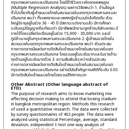
กรุงเทพมหานครและปริมณฑล โดยใช้วิธีวิเคราะห์ถดถอยพหุคูณ
(Multiple Regression Analysis) ผลการวิจัยพบว่า 1. ด้านข้อมูล
ทั่วไปเกี่ยวกับผู้เข้าชมมวยไทยในสนามมวยในเขตกรุงเทพมหานครและ
ปริมณฑล พบว่า ทั้งเพศชายและเพศหญิงจำนวนใกล้เคียงกัน ส่วน
ใหญ่มีอายุอยู่ในช่วง 36 - 45 ปี มีสถานะแต่งงานแล้ว มีการศึกษา
ระดับอนุปริญญาหรือเทียบเท่า มีอาชีพพนักงาน/ลูกจ้างบริษัทเอกชน มี
รายได้โดยเฉลี่ยต่อเดือนอยู่ในช่วง 15,000 - 30,000 บาท และมี
ภูมิลำเนาอยู่ในกรุงเทพมหานครและปริมณฑล 2. ผู้เข้าชมมวยไทยใน
สนามมวยในเขตกรุงเทพมหานครและปริมณฑล พบว่า ส่วนประสม
ทางการตลาดมีผลต่อการตัดสินใจเข้าชมมวยไทยในสนามมวยในเขต
กรุงเทพมหานครและปริมณฑล โดยรวมอยู่ในระดับมากและในรายด้าน
ทุกด้านอยู่ในระดับมากด้วย 3. ความสัมพันธ์ระหว่างส่วนประสม
ทางการตลาดมีผลต่อการตัดสินใจเข้าชมมวยไทยในสนามมวยในเขต
กรุงเทพมหานครและปริมณฑล อย่างมีนัยสำคัญทางสถิติที่ระดับ 0.05
มีการตัดสินใจเข้าชมมวยไทยโดยรวมมีทิศทางบวก
Other Abstract (Other language abstract of
ETD)
The purpose of research aims to know marketing mix
affecting decision making to attend thai boxing stadium
in bangkok metropolitan region. Methods this research
of used a quantitative research. The data were collected
by survey questionnaires of 402 people. The data were
analyzed using statistical Percentage, average, standard
deviation, independent t-test one-way analysis of