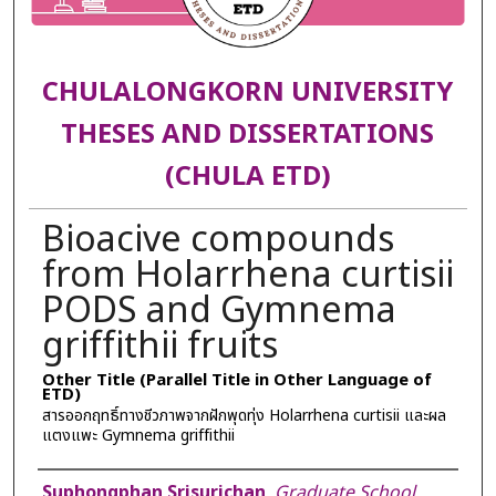
CHULALONGKORN UNIVERSITY
THESES AND DISSERTATIONS
(CHULA ETD)
Bioacive compounds
from Holarrhena curtisii
PODS and Gymnema
griffithii fruits
Other Title (Parallel Title in Other Language of
ETD)
สารออกฤทธิ์ทางชีวภาพจากฝักพุดทุ่ง Holarrhena curtisii และผล
แตงแพะ Gymnema griffithii
Author
Suphongphan Srisurichan
,
Graduate School