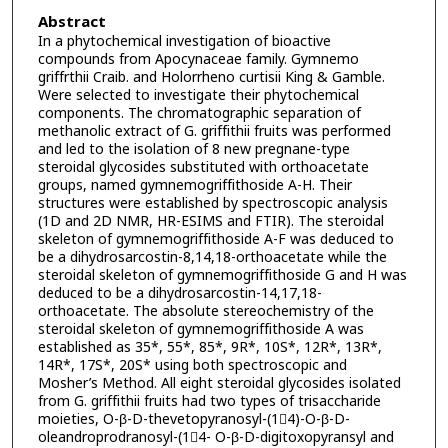
Abstract
In a phytochemical investigation of bioactive
compounds from Apocynaceae family. Gymnemo
griffrthii Craib. and Holorrheno curtisii King & Gamble.
Were selected to investigate their phytochemical
components. The chromatographic separation of
methanolic extract of G. griffithii fruits was performed
and led to the isolation of 8 new pregnane-type
steroidal glycosides substituted with orthoacetate
groups, named gymnemogriffithoside A-H. Their
structures were established by spectroscopic analysis
(1D and 2D NMR, HR-ESIMS and FTIR). The steroidal
skeleton of gymnemogriffithoside A-F was deduced to
be a dihydrosarcostin-8,14,18-orthoacetate while the
steroidal skeleton of gymnemogriffithoside G and H was
deduced to be a dihydrosarcostin-14,17,18-
orthoacetate. The absolute stereochemistry of the
steroidal skeleton of gymnemogriffithoside A was
established as 35*, 55*, 85*, 9R*, 10S*, 12R*, 13R*,
14R*, 17S*, 20S* using both spectroscopic and
Mosher’s Method. All eight steroidal glycosides isolated
from G. griffithii fruits had two types of trisaccharide
moieties, O-β-D-thevetopyranosyl-(14)-O-β-D-
oleandroprodranosyl-(14- O-β-D-digitoxopyransyl and