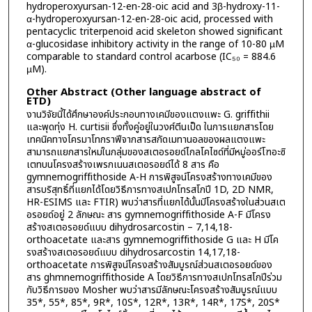
hydroperoxyursan-12-en-28-oic acid and 3β-hydroxy-11-
α-hydroperoxyursan-12-en-28-oic acid, processed with
pentacyclic triterpenoid acid skeleton showed significant
α-glucosidase inhibitory activity in the range of 10-80 µM
comparable to standard control acarbose (IC₅₀ = 884.6
µM).
Other Abstract (Other language abstract of
ETD)
งานวิจัยนี้ได้ศึกษาองค์ประกอบทางเคมีของแตงแพะ G. griffithii
และพุดทุ่ง H. curtisii ซึ่งทั้งคู่อยู่ในวงศ์ตีนเป็ด ในการแยกสารโดย
เทคนิคทางโครมาโทกราฟีจากสารสกัดเมทานอลของผลแตงแพะ
สามารถแยกสารใหม่ในกลุ่มของสเตอรอยด์ไกลโคไซด์ที่มีหมู่ออร์โฑอะซิ
เตทบนโครงสร้างเพรกเนนสเตอรอยด์ได้ 8 สาร คือ
gymnemogriffithoside A-H การพิสูจน์โครงสร้างทางเคมีของ
สารบริสุทธิ์ที่แยกได้โดยวิธีการทางสเปกโทรสโกปี 1D, 2D NMR,
HR-ESIMS และ FTIR) พบว่าสารที่แยกได้นั้นมีโครงสร้างในส่วนสเต
อรอยด์อยู่ 2 ลักษณะ สาร gymnemogriffithoside A-F มีโครง
สร้างสเตอรอยด์แบบ dihydrosarcostin – 7,14,18-
orthoacetate และสาร gymnemogriffithoside G และ H มีโค
รงสร้างสเตอรอยด์แบบ dihydrosarcostin 14,17,18-
orthoacetate การพิสูจน์โครงสร้างสัมบูรณ์ส่วนสเตอรอยด์ของ
สาร ghmnemogriffithoside A โดยวิธีการทางสเปกโทรสโกปีร่วม
กับวิธีการของ Mosher พบว่าสารมีลักษณะโครงสร้างสัมบูรณ์แบบ
35*, 55*, 85*, 9R*, 10S*, 12R*, 13R*, 14R*, 17S*, 20S*