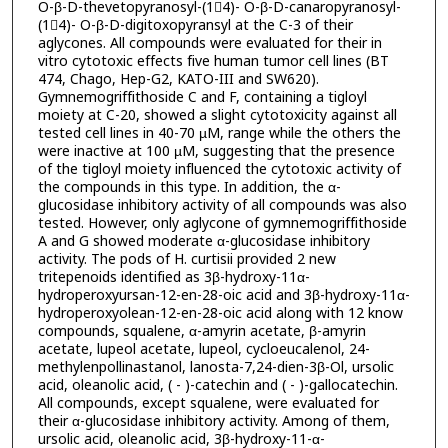
O-β-D-thevetopyranosyl-(14)- O-β-D-canaropyranosyl-
(14)- O-β-D-digitoxopyransyl at the C-3 of their
aglycones. All compounds were evaluated for their in
vitro cytotoxic effects five human tumor cell lines (BT
474, Chago, Hep-G2, KATO-III and SW620).
Gymnemogriffithoside C and F, containing a tigloyl
moiety at C-20, showed a slight cytotoxicity against all
tested cell lines in 40-70 µM, range while the others the
were inactive at 100 µM, suggesting that the presence
of the tigloyl moiety influenced the cytotoxic activity of
the compounds in this type. In addition, the α-
glucosidase inhibitory activity of all compounds was also
tested. However, only aglycone of gymnemogriffithoside
A and G showed moderate α-glucosidase inhibitory
activity. The pods of H. curtisii provided 2 new
tritepenoids identified as 3β-hydroxy-11α-
hydroperoxyursan-12-en-28-oic acid and 3β-hydroxy-11α-
hydroperoxyolean-12-en-28-oic acid along with 12 know
compounds, squalene, α-amyrin acetate, β-amyrin
acetate, lupeol acetate, lupeol, cycloeucalenol, 24-
methylenpollinastanol, lanosta-7,24-dien-3β-Ol, ursolic
acid, oleanolic acid, ( - )-catechin and ( - )-gallocatechin.
All compounds, except squalene, were evaluated for
their α-glucosidase inhibitory activity. Among of them,
ursolic acid, oleanolic acid, 3β-hydroxy-11-α-