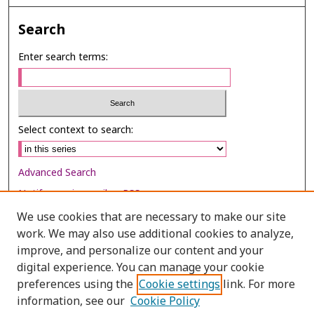
Search
Enter search terms:
Select context to search:
Advanced Search
Notify me via email or
RSS
We use cookies that are necessary to make our site
Browse
work. We may also use additional cookies to analyze,
Collections
improve, and personalize our content and your
digital experience. You can manage your cookie
Disciplines
preferences using the
Cookie settings
link. For more
Authors
information, see our
Cookie Policy