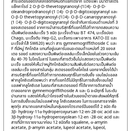
สารเอตอรอยด์ไกลโคไซด์ทั้งหมดที่แยกได้จาก แตงแพะ มีน้ำตาลไตร
แซ็กคาไรด์ 2 O-β-D-thevetopyranosyl-(14)- O-β-D-
oleandroprodranosyl-(1 4)- O-β-D-digitoxopyransyl และ
O-β-D thevetopyranosyl-(14)- O-β-D-canaropyranosyl-
(1 4)- O-β-D-digitoxopyransyl ต่อเข้ากับคาร์บอนตำแหน่งที่ 3
ของสเตอรอยด์ จากการนำสารบริสุทธิ์ที่แยกได้ไปทำการทดสอบความ
เป็นพิษต่อเซลล์มะเร็ง 5 ชนิด (มะเร็งเต้านม BT 474, มะเร็งปอด
Chago, มะเร็งตับ Hep-G2, มะเร็งกระเพาะอาหาร KATO-III และ
มะเร็งลำไส้ SW620) พบว่า สาร gymnemogriffithoside C และ
F ที่มีหมู่ ทิกโกอิล แทนที่อยู่บนคาร์บอนอะตอมตำแหน่งที่ 20 ของส
เตอ รอยด์ แสดงความเป็นพิษต่อเซลล์มะเร็งเล็กน้อยในช่วงความเข้ม
ข้น 40-70 ไมโครโมลาร์ ในขณะที่สารตัวอื่นไม่แสดงความเป็นพิษต่อ
มะเร็ง แสดงให้เห็นว่าหมู่ทิกโกอิลมีความสัมพันธ์ต่อความเป็นพิษต่อ
เซลล์มะเร็ง ของสารในกลุ่ม สเตอรอยด์ไกลโคไซล์ นอกจากนี้ยงได้นำ
สารบริสุทธิ์ที่แยกได้ไปทำการทดสอบฤทธิ์ในการยับยั้ง เอมไซม์แอลล
ฟากลูโคซิเดสโดยพบว่า สารที่แยกได้ไม่มีฤทธิ์ในการยับยั้งเอมไซมื
แอลฟากลูโคซิเดส ในขณะที่สารสเตอรอยด์ ที่ได้จากการตัดสายน้ำ
ตาลออกจาก gymnemogriffithoside A และ G จะมีฤทธิ์ ในระดับ
ปานกลาง แสดงให้เห็นว่าโครงสร้างในส่วนของน้ำตาลจะส่งผลให้ฤทธิ์
ในการยับยั้งเอมไซม์แอลฟากลู โคซิเดสลดลง ในการแยกสารจากฝัก
พุดทุ่ง สามาถแยกสารใหม่ในกลุ่มของไตรเทอร์ปีนอยด์ได้ 2 ชนิด คือ
3β- hydroxy-11α-hydroperoxyursan-12-en-28-oic acid และ
3β-hydroxy-11α-hydroperoxyolean-12-en -28-oic acid และ
สารที่มีการรายงานมาก่อน 12 ชนิดคือ squalene, α-amyrin
acetate, β-amyrin acetate, lupeol acetate, lupeol,