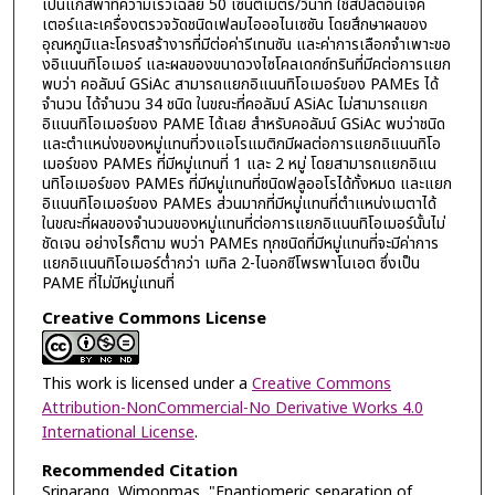
เป็นแก๊สพาที่ความเร็วเฉลี่ย 50 เซนติเมตร/วินาที ใช้สปลิตอินเจ็ค
เตอร์และเครื่องตรวจวัดชนิดเฟลมไอออไนเซซัน โดยสึกษาผลของ
อุณหภูมิและโครงสร้างารที่มีต่อค่ารีเทนซัน และค่าการเลือกจำเพาะขอ
งอิแนนทิโอเมอร์ และผลของขนาดวงไซโคลเดกซ์ทรินที่มีคต่อการแยก
พบว่า คอลัมน์ GSiAc สามารถแยกอิแนนทิโอเมอร์ของ PAMEs ได้
จำนวน ได้จำนวน 34 ชนิด ในขณะที่คอลัมน์ ASiAc ไม่สามารถแยก
อิแนนทิโอเมอร์ของ PAME ได้เลย สำหรับคอลัมน์ GSiAc พบว่าชนิด
และตำแหน่งของหมู่แทนที่วงแอโรแมติกมีผลต่อการแยกอิแนนทิโอ
เมอร์ของ PAMEs ที่มีหมู่แทนที่ 1 และ 2 หมู่ โดยสามารถแยกอิแน
นทิโอเมอร์ของ PAMEs ที่มีหมู่แทนที่ชนิดฟลูออโรได้ทั้งหมด และแยก
อิแนนทิโอเมอร์ของ PAMEs ส่วนมากที่มีหมู่แทนที่ตำแหน่งเมตาได้
ในขณะที่ผลของจำนวนของหมู่แทนที่ต่อการแยกอิแนนทิโอเมอร์นั้นไม่
ชัดเจน อย่างไรก็ตาม พบว่า PAMEs ทุกชนิดที่มีหมู่แทนที่จะมีค่าการ
แยกอิแนนทิโอเมอร์ต่ำกว่า เมทิล 2-ไนอกซีโพรพาโนเอต ซึ่งเป็น
PAME ที่ไม่มีหมู่แทนที่
Creative Commons License
This work is licensed under a
Creative Commons
Attribution-NonCommercial-No Derivative Works 4.0
International License
.
Recommended Citation
Srinarang, Wimonmas, "Enantiomeric separation of