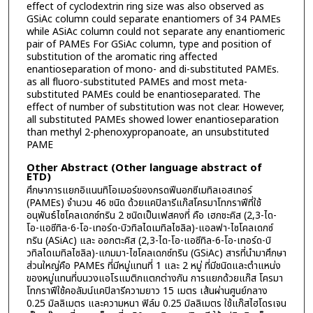
effect of cyclodextrin ring size was also observed as
GSiAc column could separate enantiomers of 34 PAMEs
while ASiAc column could not separate any enantiomeric
pair of PAMEs For GSiAc column, type and position of
substitution of the aromatic ring affected
enantioseparation of mono- and di-substituted PAMEs.
as all fluoro-substituted PAMEs and most meta-
substituted PAMEs could be enantioseparated. The
effect of number of substitution was not clear. However,
all substituted PAMEs showed lower enantioseparation
than methyl 2-phenoxypropanoate, an unsubstituted
PAME
Other Abstract (Other language abstract of
ETD)
ศึกษาการแยกอิแนนทิโอเมอร์ของกรดฟีนอกซีเมทิลเอสเทอร์
(PAMEs) จำนวน 46 ชนิด ด้วยแคปิลารีแก๊สโครมาโทกราฟีที่ใช้
อนุพันธ์ไซโคลเดกซ์ทริน 2 ชนิดเป็นเฟสคงที่ คือ เฮกชะคิส (2,3-ได-
โอ-แอซีทิล-6-โอ-เทอร์ด-บิวทิลไดเมทิลไซลิล)-แอลฟา-ไซโคลเดกซ์
ทริน (ASiAc) และ ออกตะคิส (2,3-ได-โอ-แอซีทิล-6-โอ-เทอร์ด-บิ
วทิลไดเมทิลไซลิล)-แกมมา-ไซโคลเดกซ์ทริน (GSiAc) สารที่นำมาศึกษา
ส่วนใหญ่คือ PAMEs ที่มีหมู่แทนที่ 1 และ 2 หมู่ ที่มีชนิดและตำแหน่ง
ของหมู่แทนที่บนวงแอโรแมติกแตกต่างกัน การแยกด้วยแก๊ส โครมา
โทกราฟีใช้คอลัมน์แคปิลารีความยาว 15 เมตร เส้นผ่านศูนย์กลาง
0.25 มิลลิเมตร และความหนา ฟิล์ม 0.25 มิลลิเมตร ใช้แก๊สไฮโดรเจน