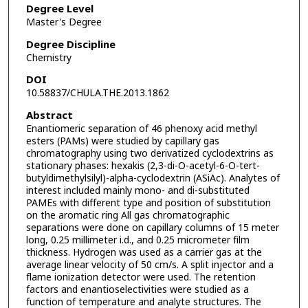
Degree Level
Master's Degree
Degree Discipline
Chemistry
DOI
10.58837/CHULA.THE.2013.1862
Abstract
Enantiomeric separation of 46 phenoxy acid methyl
esters (PAMs) were studied by capillary gas
chromatography using two derivatized cyclodextrins as
stationary phases: hexakis (2,3-di-O-acetyl-6-O-tert-
butyldimethylsilyl)-alpha-cyclodextrin (ASiAc). Analytes of
interest included mainly mono- and di-substituted
PAMEs with different type and position of substitution
on the aromatic ring All gas chromatographic
separations were done on capillary columns of 15 meter
long, 0.25 millimeter i.d., and 0.25 micrometer film
thickness. Hydrogen was used as a carrier gas at the
average linear velocity of 50 cm/s. A split injector and a
flame ionization detector were used. The retention
factors and enantioselectivities were studied as a
function of temperature and analyte structures. The