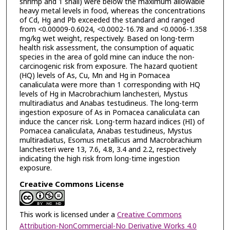
shrimp and 1 snail) were below the maximum allowable
heavy metal levels in food, whereas the concentrations
of Cd, Hg and Pb exceeded the standard and ranged
from <0.00009-0.6024, <0.0002-16.78 and <0.0006-1.358
mg/kg wet weight, respectively. Based on long-term
health risk assessment, the consumption of aquatic
species in the area of gold mine can induce the non-
carcinogenic risk from exposure. The hazard quotient
(HQ) levels of As, Cu, Mn and Hg in Pomacea
canaliculata were more than 1 corresponding with HQ
levels of Hg in Macrobrachium lanchesteri, Mystus
multiradiatus and Anabas testudineus. The long-term
ingestion exposure of As in Pomacea canaliculata can
induce the cancer risk. Long-term hazard indices (HI) of
Pomacea canaliculata, Anabas testudineus, Mystus
multiradiatus, Esomus metallicus amd Macrobrachium
lanchesteri were 13, 7.6, 4.8, 3.4 and 2.2, respectively
indicating the high risk from long-time ingestion
exposure.
Creative Commons License
This work is licensed under a
Creative Commons
Attribution-NonCommercial-No Derivative Works 4.0