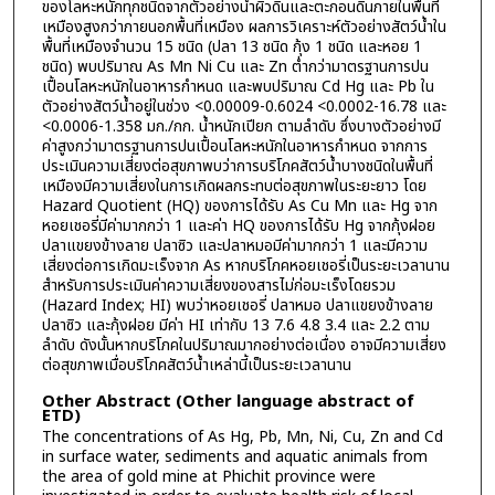
ของโลหะหนักทุกชนิดจากตัวอย่างน้ำผิวดินและตะกอนดินภายในพื้นที่
เหมืองสูงกว่าภายนอกพื้นที่เหมือง ผลการวิเคราะห์ตัวอย่างสัตว์น้ำใน
พื้นที่เหมืองจำนวน 15 ชนิด (ปลา 13 ชนิด กุ้ง 1 ชนิด และหอย 1
ชนิด) พบปริมาณ As Mn Ni Cu และ Zn ต่ำกว่ามาตรฐานการปน
เปื้อนโลหะหนักในอาหารกำหนด และพบปริมาณ Cd Hg และ Pb ใน
ตัวอย่างสัตว์น้ำอยู่ในช่วง <0.00009-0.6024 <0.0002-16.78 และ
<0.0006-1.358 มก./กก. น้ำหนักเปียก ตามลำดับ ซึ่งบางตัวอย่างมี
ค่าสูงกว่ามาตรฐานการปนเปื้อนโลหะหนักในอาหารกำหนด จากการ
ประเมินความเสี่ยงต่อสุขภาพบว่าการบริโภคสัตว์น้ำบางชนิดในพื้นที่
เหมืองมีความเสี่ยงในการเกิดผลกระทบต่อสุขภาพในระยะยาว โดย
Hazard Quotient (HQ) ของการได้รับ As Cu Mn และ Hg จาก
หอยเชอรี่มีค่ามากกว่า 1 และค่า HQ ของการได้รับ Hg จากกุ้งฝอย
ปลาแขยงข้างลาย ปลาซิว และปลาหมอมีค่ามากกว่า 1 และมีความ
เสี่ยงต่อการเกิดมะเร็งจาก As หากบริโภคหอยเชอรี่เป็นระยะเวลานาน
สำหรับการประเมินค่าความเสี่ยงของสารไม่ก่อมะเร็งโดยรวม
(Hazard Index; HI) พบว่าหอยเชอรี่ ปลาหมอ ปลาแขยงข้างลาย
ปลาซิว และกุ้งฝอย มีค่า HI เท่ากับ 13 7.6 4.8 3.4 และ 2.2 ตาม
ลำดับ ดังนั้นหากบริโภคในปริมาณมากอย่างต่อเนื่อง อาจมีความเสี่ยง
ต่อสุขภาพเมื่อบริโภคสัตว์น้ำเหล่านี้เป็นระยะเวลานาน
Other Abstract (Other language abstract of
ETD)
The concentrations of As Hg, Pb, Mn, Ni, Cu, Zn and Cd
in surface water, sediments and aquatic animals from
the area of gold mine at Phichit province were