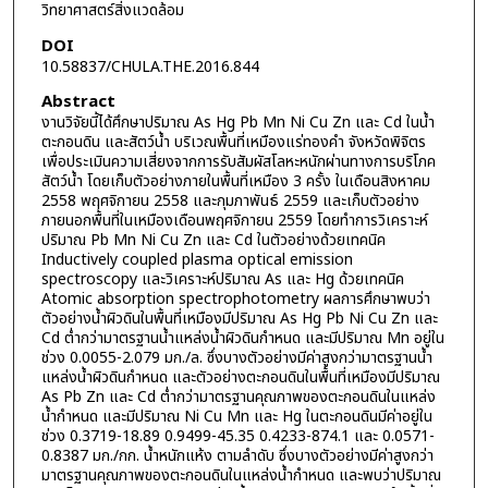
วิทยาศาสตร์สิ่งแวดล้อม
DOI
10.58837/CHULA.THE.2016.844
Abstract
งานวิจัยนี้ได้ศึกษาปริมาณ As Hg Pb Mn Ni Cu Zn และ Cd ในน้ำ
ตะกอนดิน และสัตว์น้ำ บริเวณพื้นที่เหมืองแร่ทองคำ จังหวัดพิจิตร
เพื่อประเมินความเสี่ยงจากการรับสัมผัสโลหะหนักผ่านทางการบริโภค
สัตว์น้ำ โดยเก็บตัวอย่างภายในพื้นที่เหมือง 3 ครั้ง ในเดือนสิงหาคม
2558 พฤศจิกายน 2558 และกุมภาพันธ์ 2559 และเก็บตัวอย่าง
ภายนอกพื้นที่ในเหมืองเดือนพฤศจิกายน 2559 โดยทำการวิเคราะห์
ปริมาณ Pb Mn Ni Cu Zn และ Cd ในตัวอย่างด้วยเทคนิค
Inductively coupled plasma optical emission
spectroscopy และวิเคราะห์ปริมาณ As และ Hg ด้วยเทคนิค
Atomic absorption spectrophotometry ผลการศึกษาพบว่า
ตัวอย่างน้ำผิวดินในพื้นที่เหมืองมีปริมาณ As Hg Pb Ni Cu Zn และ
Cd ต่ำกว่ามาตรฐานน้ำแหล่งน้ำผิวดินกำหนด และมีปริมาณ Mn อยู่ใน
ช่วง 0.0055-2.079 มก./ล. ซึ่งบางตัวอย่างมีค่าสูงกว่ามาตรฐานน้ำ
แหล่งน้ำผิวดินกำหนด และตัวอย่างตะกอนดินในพื้นที่เหมืองมีปริมาณ
As Pb Zn และ Cd ต่ำกว่ามาตรฐานคุณภาพของตะกอนดินในแหล่ง
น้ำกำหนด และมีปริมาณ Ni Cu Mn และ Hg ในตะกอนดินมีค่าอยู่ใน
ช่วง 0.3719-18.89 0.9499-45.35 0.4233-874.1 และ 0.0571-
0.8387 มก./กก. น้ำหนักแห้ง ตามลำดับ ซึ่งบางตัวอย่างมีค่าสูงกว่า
มาตรฐานคุณภาพของตะกอนดินในแหล่งน้ำกำหนด และพบว่าปริมาณ