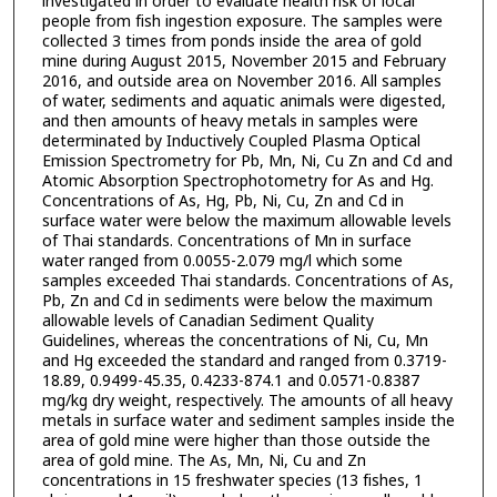
investigated in order to evaluate health risk of local
people from fish ingestion exposure. The samples were
collected 3 times from ponds inside the area of gold
mine during August 2015, November 2015 and February
2016, and outside area on November 2016. All samples
of water, sediments and aquatic animals were digested,
and then amounts of heavy metals in samples were
determinated by Inductively Coupled Plasma Optical
Emission Spectrometry for Pb, Mn, Ni, Cu Zn and Cd and
Atomic Absorption Spectrophotometry for As and Hg.
Concentrations of As, Hg, Pb, Ni, Cu, Zn and Cd in
surface water were below the maximum allowable levels
of Thai standards. Concentrations of Mn in surface
water ranged from 0.0055-2.079 mg/l which some
samples exceeded Thai standards. Concentrations of As,
Pb, Zn and Cd in sediments were below the maximum
allowable levels of Canadian Sediment Quality
Guidelines, whereas the concentrations of Ni, Cu, Mn
and Hg exceeded the standard and ranged from 0.3719-
18.89, 0.9499-45.35, 0.4233-874.1 and 0.0571-0.8387
mg/kg dry weight, respectively. The amounts of all heavy
metals in surface water and sediment samples inside the
area of gold mine were higher than those outside the
area of gold mine. The As, Mn, Ni, Cu and Zn
concentrations in 15 freshwater species (13 fishes, 1