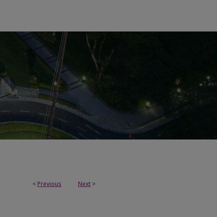
<
Previous
Next
>