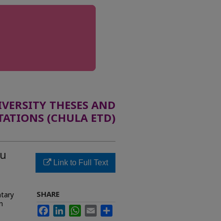
ERSITY THESES AND
TATIONS (CHULA ETD)
ใน
Link to Full Text
SHARE
ntary
n
Facebook
LinkedIn
WhatsApp
Email
Share