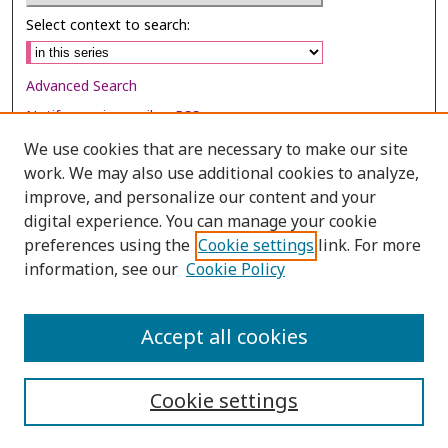
Select context to search:
Advanced Search
Notify me via email or
RSS
We use cookies that are necessary to make our site
Browse
work. We may also use additional cookies to analyze,
Collections
improve, and personalize our content and your
digital experience. You can manage your cookie
Disciplines
preferences using the
Cookie settings
link. For more
Authors
information, see our
Cookie Policy
Author Corner
Author FAQ
Accept all cookies
Cookie settings