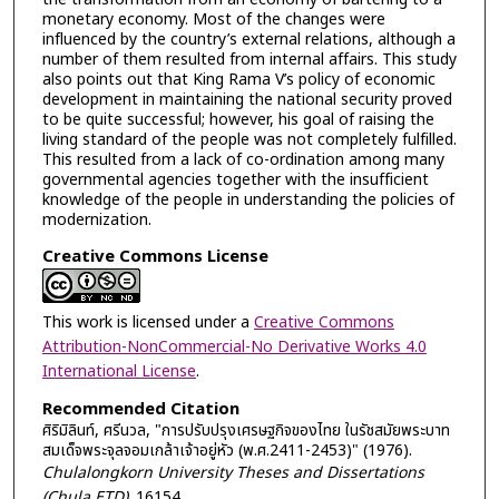
monetary economy. Most of the changes were
influenced by the country’s external relations, although a
number of them resulted from internal affairs. This study
also points out that King Rama V’s policy of economic
development in maintaining the national security proved
to be quite successful; however, his goal of raising the
living standard of the people was not completely fulfilled.
This resulted from a lack of co-ordination among many
governmental agencies together with the insufficient
knowledge of the people in understanding the policies of
modernization.
Creative Commons License
This work is licensed under a
Creative Commons
Attribution-NonCommercial-No Derivative Works 4.0
International License
.
Recommended Citation
ศิริมิลินท์, ศรีนวล, "การปรับปรุงเศรษฐกิจของไทย ในรัชสมัยพระบาท
สมเด็จพระจุลจอมเกล้าเจ้าอยู่หัว (พ.ศ.2411-2453)" (1976).
Chulalongkorn University Theses and Dissertations
(Chula ETD)
. 16154.