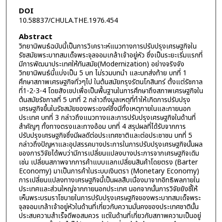
DOI
10.58837/CHULA.THE.1976.454
Abstract
วิทยานิพนธ์ฉบับนี้เป็นการวิเคราะห์แนวทางการปรับปรุงเศรษฐกิจใน
รัชสมัยพระบาทสมเด็จพระจุลจอมเกล้าเจ้าอยู่หัว ซึ่งเป็นระยะเริ่มแรกที่
มีการพัฒนาประเทศให้ทันสมัย(Modernization) อย่างจริงจัง
วิทยานิพนธ์นี้แบ่งเป็น 5 บท ไม่รวมบทนำ และบทส่งท้าย บทที่ 1
ศึกษาสภาพเศรษฐกิจทั่วๆไป ในต้นสมัยกรุงรัตนโกสินทร์ ตั้งแต่รัชกาล
ที่1-2-3-4 โดยสังเขปเพื่อเป็นพื้นฐานในการศึกษาถึงสภาพเศรษฐกิจใน
ต้นสมัยรัชกาลที่ 5 บทที่ 2 กล่าวถึงมูลเหตุที่ทำให้เกิดการปรับปรุง
เศรษฐกิจขึ้นในรัชสมัยของพระองค์ซึ่งมีทั้งเหตุภายในและภายนอก
ประเทศ บทที่ 3 กล่าวถึงแนวทางและการปรับปรุงเศรษฐกิจในด้านที่
สำคัญๆ ทั้งทางตรงและทางอ้อม บทที่ 4 สรุปผลที่ได้รับจากการ
ปรับปรุงเศรษฐกิจซึ่งมีผลดีต่อประเทศชาติและต่อประชาชน บทที่ 5
กล่าวถึงปัญหาและอุปสรรคบางประการในการปรับปรุงเศรษฐกิจนั้นผล
ของการวิจัยได้พบว่ามีการเปลี่ยนแปลงบางประการจากเศรษฐกิจเดิม
เช่น เปลี่ยนสภาพจากการค้าแบบแลกเปลี่ยนสินค้าโดยตรง (Barter
Economy) มาเป็นการค้าในระบบเงินตรา (Monetary Economy)
การเปลี่ยนแปลงทางเศรษฐกิจนี้เป็นผลสืบเนื่องมาจากอิทธิพลภายใน
ประเทศและส่วนใหญ่จากภายนอกประเทศ นอกจากนั้นการวิจัยยังชี้ให้
เห็นพระบรมราโชบายในการปรับปรุงเศรษฐกิจของพระบาทสมเด็จพระ
จุลจอมเกล้าเจ้าอยู่หัวในด้านที่เกี่ยวกับความมั่นคงของประเทศชาตินั้น
ประสบความสำเร็จดีพอสมควร แต่ในด้านที่เกี่ยวกับสภาพความเป็นอยู่