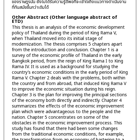
ของราษฎรนั้น ยังไม่ได้รับความรู้ดีพอที่จะเข้าใจถึงแนวทางดำเนินงาน
ที่ทันสมัยขึ้นกว่าเดิมได้
Other Abstract (Other language abstract of
ETD)
This thesis is an analysis of the economic development
policy of Thailand during the period of King Rama V,
when Thailand moved into its initial stage of
modernization. The thesis comprises 5 chapters apart
from the introduction and conclusion. Chapter 1 is a
survey of the economic profile of Thailand in the early
Bangkok period, from the reign of King Rama I to King
Rama IV. It is used as a background for studying the
country’s economic conditions in the early period of King
Rama V. Chapter 2 deals with the problems, both within
the country and from abroad, that induced King Rama V
to improve the economic situation during his reign.
Chapter 3 is the plan for improving the principal sections
of the economy both directly and indirectly. Chapter 4
summarizes the effects of the economic improvement
plan which were advantageous to the people and the
nation. Chapter 5 concentrates on some of the
obstacles in the economic improvement process. This
study has found that there had been some changes
from the traditional economic conditions, for example,
the transformation from an economy of bartering to a