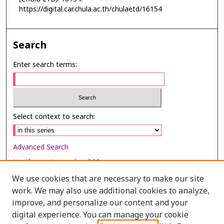
https://digital.car.chula.ac.th/chulaetd/16154
Search
Enter search terms:
Select context to search:
Advanced Search
Notify me via email or
RSS
We use cookies that are necessary to make our site
Browse
work. We may also use additional cookies to analyze,
Collections
improve, and personalize our content and your
digital experience. You can manage your cookie
Disciplines