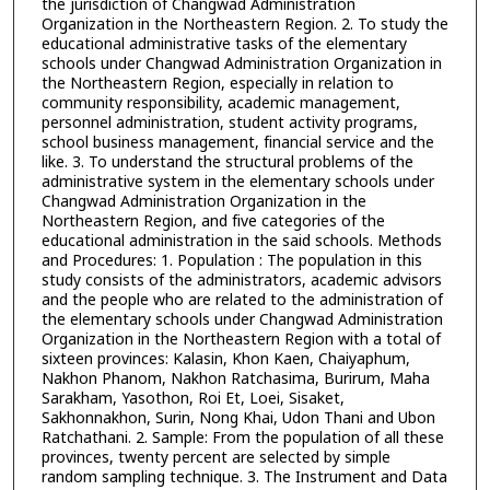
the jurisdiction of Changwad Administration
Organization in the Northeastern Region. 2. To study the
educational administrative tasks of the elementary
schools under Changwad Administration Organization in
the Northeastern Region, especially in relation to
community responsibility, academic management,
personnel administration, student activity programs,
school business management, financial service and the
like. 3. To understand the structural problems of the
administrative system in the elementary schools under
Changwad Administration Organization in the
Northeastern Region, and five categories of the
educational administration in the said schools. Methods
and Procedures: 1. Population : The population in this
study consists of the administrators, academic advisors
and the people who are related to the administration of
the elementary schools under Changwad Administration
Organization in the Northeastern Region with a total of
sixteen provinces: Kalasin, Khon Kaen, Chaiyaphum,
Nakhon Phanom, Nakhon Ratchasima, Burirum, Maha
Sarakham, Yasothon, Roi Et, Loei, Sisaket,
Sakhonnakhon, Surin, Nong Khai, Udon Thani and Ubon
Ratchathani. 2. Sample: From the population of all these
provinces, twenty percent are selected by simple
random sampling technique. 3. The Instrument and Data