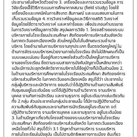
ประชาบาลในจังหวัดตัวอย่าง 3. เครื่องมือและการรวบรวมข้อมูล การ
วิจัยเรื่องนี้ใช้วิธีการแบบการศึกษาภาคสนาม (field study) โดยใช้
เครื่องมือและเทคนิคในการสังเกต สัมภาษณ์ และแบบสอบถามในการ
เก็บรวมรวมข้อมูล 4. การวิเคราะห์ข้อมูลและวิธีทางสถิติ วิเคราะห์
ข้อมูลโดยใช้ตารางวิเคราะห์ และหาค่าร้อยละ เพื่อประกอบคำบรรยาย
ในการวิเคราะห์ข้อมูลการวิจัย สรุปผลการวิจัย 1. โครงสร้างของระบบ
บริหารภายในโรงเรียนประถมศึกษา สังกัดองค์การบริหารส่วนจังหวัด
ในภาคตะวันออกเฉียงเหนือ ส่วนใหญ่เป็นไปในลักษณะรวมอำนาจ
บริหาร โดยอำนาจในการบริหารงานทุกประเภท ขึ้นตรงต่อครูใหญ่ ใน
ด้านการจัดระบบบริหารหน่วยงานภายในโรงเรียน ยังไม่มีลักษณะที่เป็น
แบบแผนแน่นอน ขึ้นอยู่กับความพอใจส่วนตัวเป็นใหญ่ในการบริหาร
งานของโรงเรียน ยึดตามระบบสายการบังคับบัญชาเป็นหลักมากกว่า
แม้จะมีการประยุกต์หลักวิชาการบริหารไปใช้อยู่บ้างก็มีเป็นส่วนน้อย 2.
ในด้านงานบริหารการศึกษาภายในโรงเรียนประถมศึกษา สังกัดองค์การ
บริหารส่วนจังหวัด ในภาคตะวันออกเฉียงเหนือ สรุปได้ว่า ประชากรใน
กลุ่มผู้บริหารและนักวิชาการ ยอมรับว่าได้ปฏิบัติงานด้านความสัมพันธ์
กับชุมชนอยู่ในระดับน้อย แต่ได้ปฏิบัติงานด้านวิชาการ งานบริหาร
บุคคล งานกิจการนักเรียน และงานธุรการ อยู่ในระดับมากเช่นเดียวกัน
ทั้ง 2 กลุ่ม ส่วนประชากรในกลุ่มประชาชนนั้น ได้มีการปฏิบัติงานด้าน
ความสัมพันธ์กับชุมชนและงานกิจการนักเรียนอยู่ในระดับมาก แต่
ปฏิบัติงานวิชาการ งานบริหารบุคคล และงานธุรการ อยู่ในระดับน้อย
3. ในด้านปัญหาเกี่ยวกับโครงสร้างของระบบบริหารภายในโรงเรียน
ประถมศึกษา สังกัดองค์การบริหารส่วนจังหวัด ในภาคตะวันออกเฉียง
เหนือโดยทั่วไป สรุปได้ว่า 3.1 ปัญหาด้านการบริหาร ระบบบริหาร
ภายในโรงเรียนในปัจจุบัน เป็นไปตามอิทธิพลทางการเมือง อันเกี่ยว