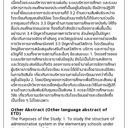
เนื่องด้วยระบบบริหารราชการแผ่นดิน ระบบบริหารการศึกษา และระบบ
บริหารการประถมศึกษาของประเทศที่เป็นอยู่ในปัจจุบัน คือมีการปฏิบัติ
งานซ้ำซ้อนและขาดการประสานงานที่ดี 3.2 ด้านความสัมพันธ์ระหว่าง
โรงเรียนกับชุมชนยังมีน้อย โรงเรียนส่วนมากยังไม่ได้รับความร่วมมือ
จากชุมชนเท่าที่ควร 3.3 ปัญหาด้านการขยายการศึกษาภาคบังคับ ให้ถึง
ชั้นประถมศึกษาตอนปลาย ท้องถิ่นกำลังมีความต้องการเพิ่มขึ้นเป็น
อย่างมาก 3.4 ปัญหาด้านคุณภาพทางวิชาการ ส่วนใหญ่เป็นปัญหา
เกี่ยวกับการขาดอัตรากำลังครู ขาดวัสดุอุปกรณ์ และขาดการช่วยเหลือ
ทางวิชาการจากศึกษานิเทศก์ 3.5 ปัญหาด้านสวัสดิการ โรงเรียนส่วน
ใหญ่ยังขาดการสนับสนุนส่งเสริมด้านสวัสดิการ บริการ และการบำรุง
ขวัญที่ดี รวมทั้งอาคารสถานที่และอื่นๆ ข้อเสนอแนะ 1. โครงสร้างของ
ระบบบริหารการศึกษาประชาบาลในปัจจุบัน ยังไม่เป็นไปตามหลักการ
และวัตถุประสงค์อันแท้จริง ของการกระจายอำนาจในการจัดการศึกษา
ผู้บริหารการศึกษาระดับโรงเรียน ควรจะได้มีอำนาจเด็ดขาดและมีอิสระ
ในการตัดสินใจ เกี่ยวกับการบริหารงานภายในโรงเรียนมากกว่าที่เป็น
อยู่ในปัจจุบัน 2. โดยปรัชญาของการจัดการศึกษาเพื่อชีวิตและสังคม ผู้
บริหารและนักวิชาการควรยืดหยุ่นเกี่ยวกับระเบียบและวิธีในการปฏิบัติ
งานด้านความสัมพันธ์กับชุมชนเป็นพิเศษ 3. ควรจะได้มีการศึกษาและ
วิจัย เกี่ยวกับงานบริหารการศึกษาระดับโรงเรียนอย่างละเอียดลึกซึ้ง
เป็นเรื่อง ๆ ไปโดยเฉพาะ
Other Abstract (Other language abstract of
ETD)
The Purposes of the Study: 1. To study the structure of
administrative system in the elementary schools under