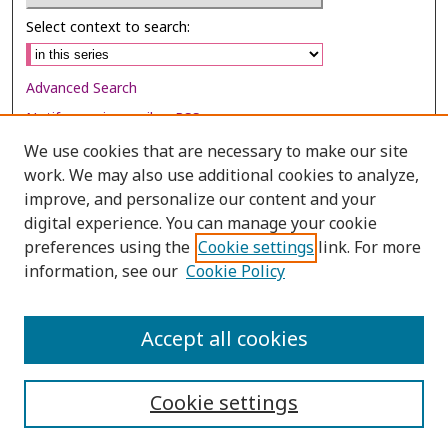
Select context to search:
Advanced Search
Notify me via email or
RSS
We use cookies that are necessary to make our site
Browse
work. We may also use additional cookies to analyze,
Collections
improve, and personalize our content and your
digital experience. You can manage your cookie
Disciplines
preferences using the
Cookie settings
link. For more
Authors
information, see our
Cookie Policy
Author Corner
Author FAQ
Accept all cookies
Cookie settings