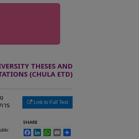
ERSITY THESES AND
TATIONS (CHULA ETD)
อง
Link to Full Text
ิการ
SHARE
ublic
Facebook
LinkedIn
WhatsApp
Email
Share