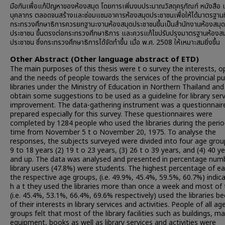
มือกันเพื่อแก้ปัญหาของห้องสมุด โดยการเพิ่มงบประมาณวัสดุครุภัณฑ์ หนังสือ 
บุคลากร ตลอดจนสร้างและซ่อมแซมอาคารห้องสมุดประชาชนเพื่อให้ได้มาตรฐานท
กระทรวงศึกษาธิการควรยกฐานะงานห้องสมุดประชาชนขึ้นเป็นสำนักงานห้องสมุด
ประชาชน ขึ้นตรงต่อกระทรวงศึกษาธิการ และควรแก้ไขปรับปรุงมาตรฐานห้องสม
ประชาชน ซึ่งกระทรวงศึกษาธิการได้จัดทำขึ้น เมื่อ พ.ศ. 2508 ให้เหมาะสมยิ่งขึ้น
Other Abstract (Other language abstract of ETD)
The main purposes of this thesis were t o survey the interests, o
and the needs of people towards the services of the provincial pu
libraries under the Ministry of Education in Northern Thailand and
obtain some suggestions to be used as a guideline for library serv
improvement. The data-gathering instrument was a questionnair
prepared especially for this survey. These questionnaires were
completed by 1284 people who used the libraries during the perio
time from November 5 t o November 20, 1975. To analyse the
responses, the subjects surveyed were divided into four age group
9 to 18 years (2) 19 t o 23 years, (3) 26 t o 39 years, and (4) 40 y
and up. The data was analysed and presented in percentage num
library users (47.8%) were students. The highest percentage of e
the respective age groups, (i.e. 49.9%, 45.4%, 59.5%, 60.7%) indic
h a t they used the libraries more than once a week and most of
(i.e. 45.4%, 53.1%, 66.4%, 69.6% respectively) used the libraries b
of their interests in library services and activities. People of all ag
groups felt that most of the library facilities such as buildings, ma
equipment, books as well as library services and activities were