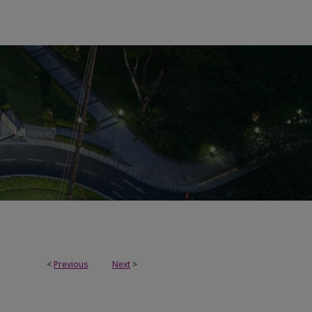
<
Previous
Next
>