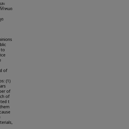
และ
ี่กำหนด
ุด
pinions
blic
 to
ice
e
d of
s: (1)
ears
ber of
ach of
ated t
 them
ecause
e
terials,