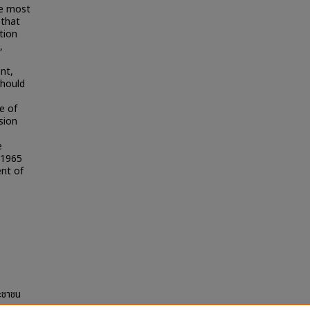
de most
 that
tion
,
ent,
should
e of
sion
e
n 1965
ent of
ะชาชน