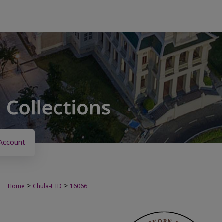
Account
>
>
Home
Chula-ETD
16066