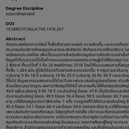
Degree Discipline
บรรณารักษศาสตร์
DOI
10.58837/CHULA.THE.1976.207
Abstract
วัตถุประสงค์ของการวิจัยนี้ ก็เพื่อสำรวจความสนใจ ความคิดเห็น และความต้อง
ประชาชนต่อบริการห้องสมุดประชาชนระดับจังหวัด สังกัดกระทรวงศึกษาธิการ ใ
เหนือของประเทศไทย เพื่อเป็นแนวทางสำหรับห้องสมุดในการจัดบริการเหล่านั้นต
ข้อมูลที่เก็บรวบรวมได้เป็นคำตอบแบบสอบถามของประชาชนผู้เข้าใช้ห้องสมุด ใน
2 สัปดาห์ ตั้งแต่วันที่ 5 ถึง 20 พฤศจิกายน 2518 โดยได้รับแบบสอบถามที่สมบู
ทั้งสิ้น 1,284 ฉบับ ผู้วิจัยได้แบ่งตัวอย่างประชากรออกเป็น 4 กลุ่มตามระดับอายุ 
ระดับอายุ 9 ถึง 18 ปี ระดับอายุ 19 ถึง 25 ปี ระดับอายุ 26 ถึง 39 ปี และระดับ
ปีขึ้นไป ข้อมูลจากแบบสอบถามได้นำมาวิเคราะห์และเสนอในรูปของร้อยละ ค่าเฉลี
ส่วนเบี่ยงเบนมาตรฐาน ผลการวิจัยสรุปได้ดังนี้ ประชาชนที่มาใช้ห้องสมุดส่วนใหญ่
44.9 อยู่ในระดับอายุ 9 ถึง 18 ปี และส่วนใหญ่ ร้อยละ 47.8 เป็นนักเรียนและนัก
ประชาชนส่วนใหญ่ ร้อยละ 49.9 ร้อยละ 56.4 ร้อยละ 59.5 และร้อยละ 60.7 ของ
อายุ มาใช้ห้องสมุดมากกว่าสัปดาห์ละ 1 ครั้ง แรงจูงใจที่ทำให้ประชาชนส่วนใหญ่ ร
45.4 ร้อยละ 53.1 ร้อยละ 66.4 และร้อยละ 69.6 ของทุกระดับอายุ มาใช้ห้องสมุ
เพราะสนใจบริการของห้องสมุด วัสดุครุภัณฑ์ หนังสือ บริการและกิจกรรมของห้อ
ความเหมาะสมในระดับปานกลาง แต่ประชาชนทุกระดับอายุมีความต้องการมากที่จะ
สมุดจัดบริการและกิจกรรมส่วนใหญ่ ข้อเสนอแนะ กองการศึกษาผู้ใหญ่ กระทรวง
ศึกษาธิการ สำนักงานคณะกรรมการข้าราชการพลเรือน และสำนักงบประมาณ คว