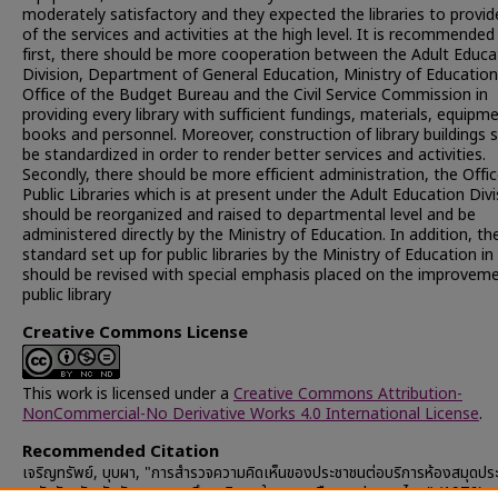
moderately satisfactory and they expected the libraries to provi
of the services and activities at the high level. It is recommended
first, there should be more cooperation between the Adult Educa
Division, Department of General Education, Ministry of Education
Office of the Budget Bureau and the Civil Service Commission in
providing every library with sufficient fundings, materials, equipm
books and personnel. Moreover, construction of library buildings 
be standardized in order to render better services and activities.
Secondly, there should be more efficient administration, the Offic
Public Libraries which is at present under the Adult Education Divi
should be reorganized and raised to departmental level and be
administered directly by the Ministry of Education. In addition, th
standard set up for public libraries by the Ministry of Education i
should be revised with special emphasis placed on the improvem
public library
Creative Commons License
This work is licensed under a
Creative Commons Attribution-
NonCommercial-No Derivative Works 4.0 International License
.
Recommended Citation
เจริญทรัพย์, บุบผา, "การสำรวจความคิดเห็นของประชาชนต่อบริการห้องสมุดปร
ระดับจังหวัด สังกัดกระทรวงศึกษาธิการ ในภาคเหนือของประเทศไทย" (1976).