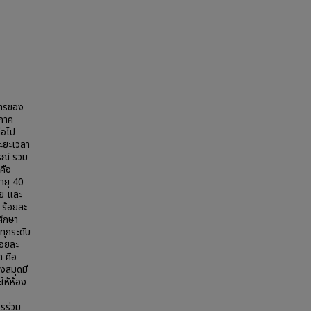
การของ
นภาค
่อไป
ระยะเวลา
รณ์ รวม
คือ
อายุ 40
่ย และ
 ร้อยละ
ศึกษา
ทุกระดับ
้อยละ
ด คือ
งสมุดมี
ให้ห้อง
รร่วม