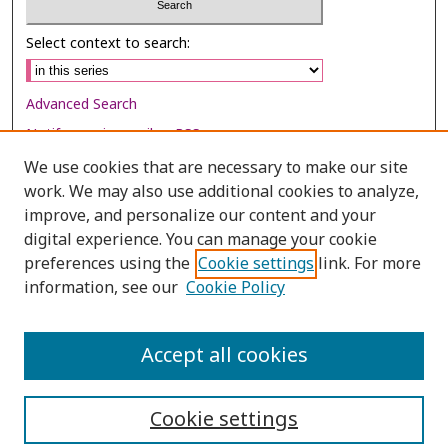
Select context to search:
Advanced Search
Notify me via email or
RSS
We use cookies that are necessary to make our site
Browse
work. We may also use additional cookies to analyze,
Collections
improve, and personalize our content and your
digital experience. You can manage your cookie
Disciplines
preferences using the
Cookie settings
link. For more
Authors
information, see our
Cookie Policy
Author Corner
Author FAQ
Accept all cookies
Cookie settings