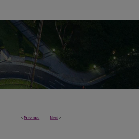
<
Previous
Next
>