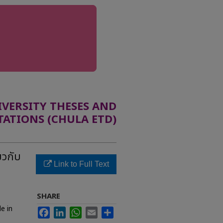
ERSITY THESES AND
TATIONS (CHULA ETD)
ยวกับ
Link to Full Text
SHARE
e in
Facebook
LinkedIn
WhatsApp
Email
Share