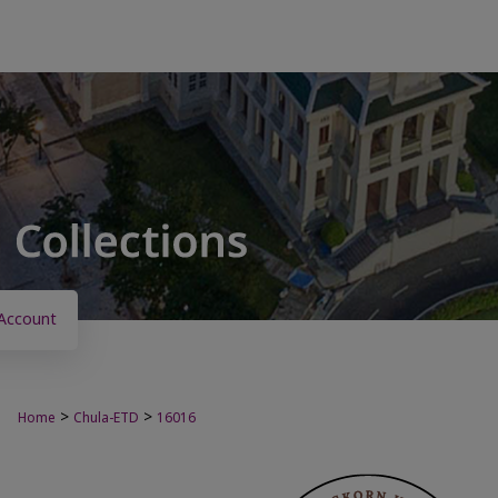
Account
>
>
Home
Chula-ETD
16016