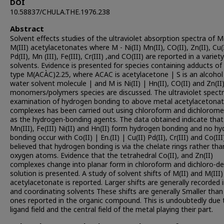
DOI
10.58837/CHULA.THE.1976.238
Abstract
Solvent effects studies of the ultraviolet absorption spectra of M(
M(III) acetylacetonates where M - Ni(II) Mn(II), CO(II), Zn(II), Cu(I
Pd(II), Mn (III), Fe(III), Cr(III) ,and CO(III) are reported in a variet
solvents. Evidence is presented for species containing adducts of
type M(ACÀC)2.25, where ACAC is acetylacetone | S is an alcohol
water solvent molecule | and M is Ni(II) | Hn(II), CO(II) and Zn(II)
monomers/polymers species are discussed. The ultraviolet spect
examination of hydrogen bonding to above metal acetylacetona
complexes has been carried out using chloroform and dichlorom
as the hydrogen-bonding agents. The data obtained indicate that
Mn(III), Fe(III) Ni(II) and Hn(II) form hydrogen bonding and no h
bonding occur with Co(II) | En.(II) | Cu(II) Pd(II), Cr(III) and Co(III) 
believed that hydrogen bonding is via the chelate rings rather tha
oxygen atoms. Evidence that the tetrahedral Co(II), and Zn(II)
complexes change into planar form in chloroform and dichloro-d
solution is presented. A study of solvent shifts of M(II) and M(III)
acetylacetonate is reported. Larger shifts are generally recorded i
and coordinating solvents These shifts are generally Smaller than
ones reported in the organic compound. This is undoubtedly due 
ligand field and the central field of the metal playing their part.