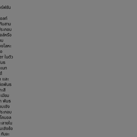
ร์ฟชัน
บอลท์
กับสาม
รประกอบ
อล์หรือ
บบ
องโลหะ
ือ
r ในตัว
ันธ
ทเนท
ด้
ก และ
กิดพันธ
กะสี
เมียม
าก พันธ
บเชิง
รประกอบ
ะโคบอล
ละลายใน
เชิงซ้อ
 กันจะ