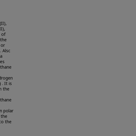
II),
I),
y of
 the
 or
. Alsc
ra
tes
ethane
ydrogen
. It is
n the
ethane
n polar
 the
to the