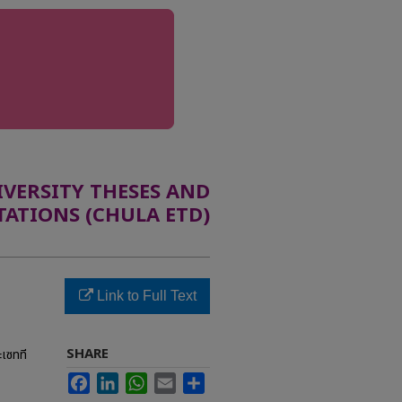
ERSITY THESES AND
TATIONS (CHULA ETD)
Link to Full Text
SHARE
เซทที
Facebook
LinkedIn
WhatsApp
Email
Share