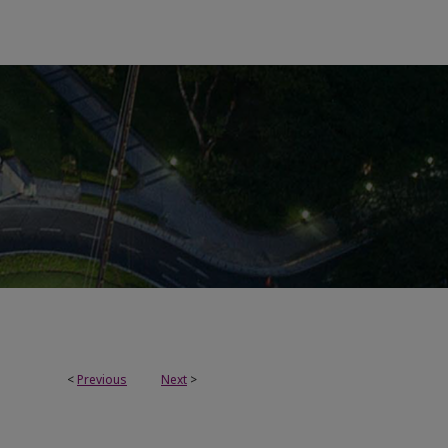
<
Previous
Next
>