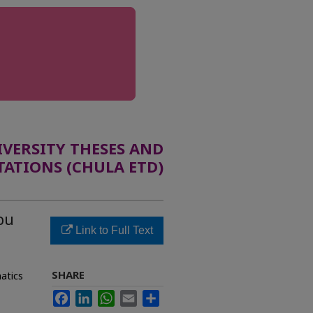
ERSITY THESES AND
TATIONS (CHULA ETD)
อน
Link to Full Text
SHARE
atics
Facebook
LinkedIn
WhatsApp
Email
Share