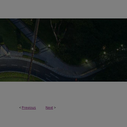
<
Previous
Next
>