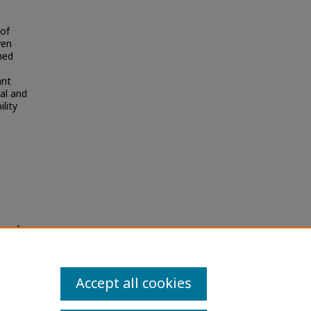
 of
ven
ned
ant
al and
lity
าสตร์
Accept all cookies