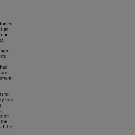
student
t at
four
s)
athom
ents
 had
fore
vement
s) to
ty four
e
r,
ction
 the
 I the
l