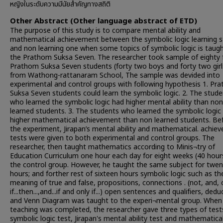
หญิงในระดับความมีนัยสำคัญทางสถิติ
Other Abstract (Other language abstract of ETD)
The purpose of this study is to compare mental ability and
mathematical achievement between the symbolic logic learning 
and non learning one when some topics of symbolic logic is taugh
the Prathom Suksa Seven. The researcher took sample of eighty 
Prathom Suksa Seven students (forty two boys and forty two girl
from Wathong-rattanaram School, The sample was devided into
experimental and control groups with following hypothesis 1. Pr
Suksa Seven students could learn the symbolic logic. 2. The stud
who learned the symbolic logic had higher mental ability than non
learned students. 3. The students who learned the symbolic logic
higher mathematical achievement than non learned students. Be
the experiment, Jirapan’s mental ability and mathematical. achie
tests were given to both experimental and control groups. The
researcher, then taught mathematics according to Minis¬try of
Education Curriculum one hour each day for eight weeks (40 hour
the control group. However, he taught the same subject for twen
hours; and forther rest of sixteen hours symbolic logic such as th
meaning of true and false, propositions, connections . (not, and, o
if...then...,and...if and only if...) open sentences and qualifiers, dedu
and Venn Diagram was taught to the experi¬mental group. When
teaching was completed, the researcher gave three types of tests
symbolic logic test, Jirapan's mental ability test and mathematica