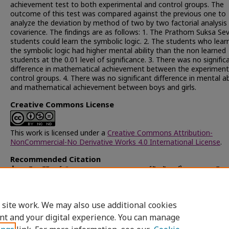
achievement test to both experimental and control groups. The
outcome of this test was compared against the previous one to
analyze the deviation by method of two by two factorial analysis
covarience. The findings are as follows: 1. The Prathom Suksa Se
students could learn the symbolic logic. 2. The students who lear
the symbolic logic had higher mental ability than the non learned
students at the 0.01 level of significance. 3. There was no signific
difference in mathematical achievement between the experiment
control groups. 4. There was no significant difference in mental abi
and mathematical achievement between boys and girls.
Creative Commons License
This work is licensed under a
Creative Commons Attribution-
NonCommercial-No Derivative Works 4.0 International License
.
Recommended Citation
สำเภาเงิน, มิลินทร์, "การทดลองแทรกตรรกศาสตร์สัญลักษณ์ในการสอนคณิตศ
ชั้นประถมศึกษาปีที่เจ็ด" (1975).
Chulalongkorn University Theses and
Dissertations (Chula ETD)
. 15847.
https://digital.car.chula.ac.th/chulaetd/15847
 site work. We may also use additional cookies
nt and your digital experience. You can manage