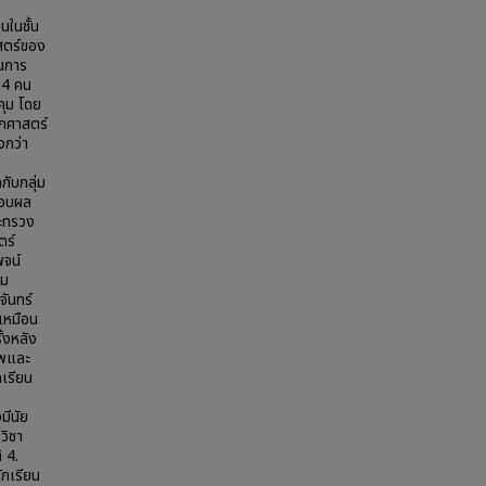
นในชั้น
สตร์ของ
ในการ
 84 คน
คุม โดย
รกศาสตร์
งกว่า
กับกลุ่ม
สอบผล
ระทรวง
ตร์
พจน์
อม
ันทร์
์เหมือน
ั้งหลัง
าพและ
กเรียน
มีนัย
วิชา
 4.
กเรียน