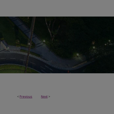
<
Previous
Next
>