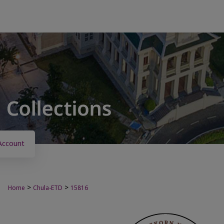
Account
>
>
Home
Chula-ETD
15816