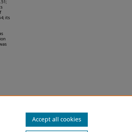
.51;
ts
f
4; its
as
ion
 was
s and
Accept all cookies