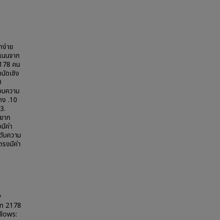
กง่าย
ะแนนจาก
,178 คน
นัดเชิง
0
สอบความ
าง .10
3.
มยาก
มีค่า
ะดับความ
ตรงมีค่า
y
om 2178
llows: