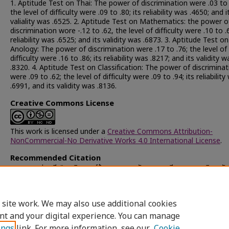
1. Aptitude Test on Thai: The power of discrimination were .03 to 
the level of difficulty were .09 to .80; its reliability was .4650; and i
valiality was .6525. 2. Aptitude Test on Mathematics: the power o
discrimination wore -.12 to .62, the level of difficulty were .10 to .6
reliability was .6525; and its validity was .6873. 3. Aptitude Test on
Anology: The power of discrimination were .17 to .76; the level of
difficulty were .16 to .86; its reliability was .8217; and its validity w
.8320. 4. Aptitude Test on Classification: The power of discriminat
were .09 to .62; the level of difficulty were .09 to .94; its reliability
.6991, and its validity was .8136.
Creative Commons License
This work is licensed under a
Creative Commons Attribution-
NonCommercial-No Derivative Works 4.0 International License
.
Recommended Citation
เศาภายน, ปราณี, "การวิเคราะห์ข้อสอบความถนัดทางการเรียน ของมหาวิทยาลัย
ศรีนครินทรวิโรฒ (บางแสน)" (1975).
Chulalongkorn University These
Dissertations (Chula ETD)
. 15816.
https://digital.car.chula.ac.th/chulaetd/15816
 site work. We may also use additional cookies
nt and your digital experience. You can manage
ings
link. For more information, see our
Cookie