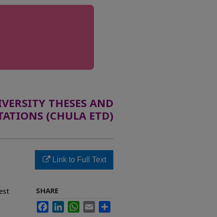
ERSITY THESES AND
TATIONS (CHULA ETD)
Link to Full Text
SHARE
test
Facebook
LinkedIn
WhatsApp
Email
Share