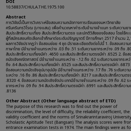
DOI
10.58837/CHULA.THE.1975.100
Abstract
การวิจัยนี้เป็นการวิเคราะห์ข้อสอบความถนัดทางการเรียนของมหาวิทยาลัย
ศรีนครินทรวิโรฒ (บางแสน) เพื่อคำนวณหาค่าระดับอำนาจจำแนก ระดับความยา
สัมประสิทธิ์ความเที่ยง สัมประสิทธิ์ความตรง และปกติวิสัยของข้อสอบ โดยใช้ค
ผู้ที่สมัครสอบคัดเลือกเข้าศึกษาต่อระดับปริญญาตรี ปีการศึกษา 2517 จำนวน 2
ผลการวิจัยปรากฏว่า ข้อสอบย่อย 4 ชุด มีรายละเอียดดังต่อไปนี้ 1. ข้อสอบความถ
ภาษาไทย มีอำนาจจำแนกระหว่าง .03 ถึง .51 ระดับความยากระหว่าง .09 ถึง .8
สัมประสิทธิ์ความเที่ยงมีค่า .4650 และสัมประสิทธิ์ความตรงมีค่า .6525 2. ข้อ
ถนัดเชิงคณิตศาสตร์ มีอำนาจจำแนกระหว่าง -.12 ถึง .62 ระดับความอยากระหว่
ถึง .64 สัมประสิทธิ์ความเที่ยงมีค่า .6525 และสัมประสิทธิ์ความตรงมีค่า .6873 
ข้อสอบความถนัดเชิงอุปมาอุปมัย มีอำนาจจำแนกระหว่าง .17 ถึง .76 ระดับควา
ระหว่าง .16 ถึง .86 สัมประสิทธิ์ความเที่ยงมีค่า .8217 และสัมประสิทธิ์ความตรง
.8320 4. ข้อสอบความถนัดเชิงจัดประเภทมีอำนาจจำแนกระหว่าง .09 ถึง .62 ร
ยากระหว่าง .09 ถึง .94 สัมประสิทธิ์ความตรงมีค่า .6991 และสัมประสิทธิ์ความ
.8136
Other Abstract (Other language abstract of ETD)
The purpose of this research was to find out the power of
discrimination, the level of difficulty, the reliability coefficient, the
validity coefficient and the norms of Srinakrarintaraviroj Universit
Scholastic Apititude Test (Bangsan) The analysis scores were fr
entrance examination tests in 1974. The main findings were as fo