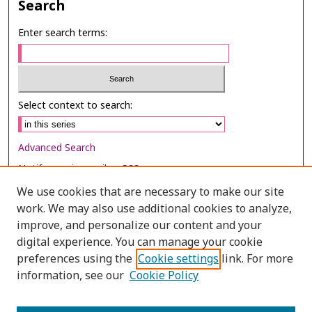
Search
Enter search terms:
Select context to search:
Advanced Search
Notify me via email or
RSS
We use cookies that are necessary to make our site
Browse
work. We may also use additional cookies to analyze,
Collections
improve, and personalize our content and your
digital experience. You can manage your cookie
Disciplines
preferences using the
Cookie settings
link. For more
Authors
information, see our
Cookie Policy
Author Corner