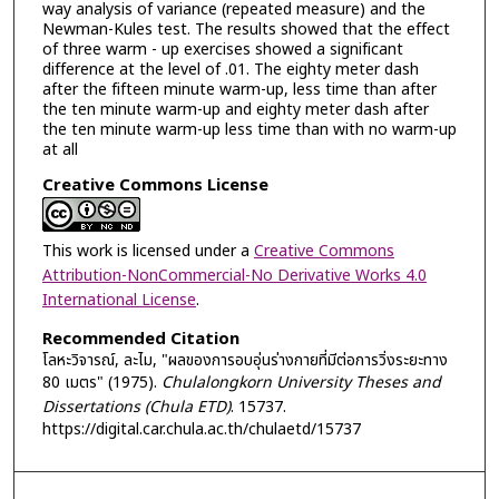
way analysis of variance (repeated measure) and the
Newman-Kules test. The results showed that the effect
of three warm - up exercises showed a significant
difference at the level of .01. The eighty meter dash
after the fifteen minute warm-up, less time than after
the ten minute warm-up and eighty meter dash after
the ten minute warm-up less time than with no warm-up
at all
Creative Commons License
This work is licensed under a
Creative Commons
Attribution-NonCommercial-No Derivative Works 4.0
International License
.
Recommended Citation
โลหะวิจารณ์, ละไม, "ผลของการอบอุ่นร่างกายที่มีต่อการวิ่งระยะทาง
80 เมตร" (1975).
Chulalongkorn University Theses and
Dissertations (Chula ETD)
. 15737.
https://digital.car.chula.ac.th/chulaetd/15737