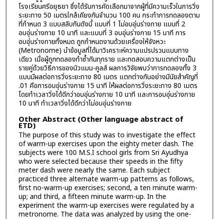
โรงเรียนศรีอยุธยา ซึ่งได้รับการคัดเลือกมาจากผู้ที่มีความเร็วในการวิ่ง
ระยะทาง 50 เมตรใกล้เคียงกันจำนวน 100 คน กระทำการทดลองตาม
ที่กำหนด 3 แบบสลับกันดังนี้ แบบที่ 1 ไม่อบอุ่นร่างกาย แบบที่ 2
อบอุ่นร่างกาย 10 นาที และแบบที่ 3 อบอุ่นร่างกาย 15 นาที การ
อบอุ่นร่างกายทั้งหมด ถูกกำหนดงานด้วยเครื่องให้จังหวะ
(Metronome) นำข้อมูลที่ได้มาวิเคราะห์ความแปรปรวนแบบทาง
เดียว เมื่อผู้ถูกทดลองทำซ้ำกันทุกราย และทดสอบความแตกต่างเป็น
รายคู่ด้วยวิธีการของนิวแมน-คูลส์ ผลการวิจัยพบว่าการทดลองทั้ง 3
แบบมีผลต่อการวิ่งระยะทาง 80 เมตร แตกต่างกันอย่างมีนัยสำคัญที่
.01 คือการอบอุ่นร่างกาย 15 นาที ให้ผลต่อการวิ่งระยะทาง 80 เมตร
โดยทำเวลาวิ่งได้ดีกว่าอบอุ่นร่างกาย 10 นาที และการอบอุ่นร่างกาย
10 นาที ทำเวลาวิ่งได้ดีกว่าไม่อบอุ่นร่างกาย
Other Abstract (Other language abstract of
ETD)
The purpose of this study was to investigate the effect
of warm-up exercises upon the eighty meter dash. The
subjects were 100 M.S.I school girls from Sri Ayudhya
who were selected because their speeds in the fifty
meter dash were nearly the same. Each subject
practiced three alternate warm-up patterns as follows,
first no-warm-up exercises; second, a ten minute warm-
up; and third, a fifteen minute warm-up. In the
experiment the warm-up exercises were regulated by a
metronome. The data was analyzed by using the one-