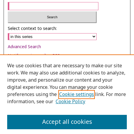
Select context to search:
Advanced Search
Notify me via email or
RSS
We use cookies that are necessary to make our site
Browse
work. We may also use additional cookies to analyze,
Collections
improve, and personalize our content and your
digital experience. You can manage your cookie
Disciplines
preferences using the
Cookie settings
link. For more
Authors
information, see our
Cookie Policy
Author Corner
Author FAQ
Accept all cookies