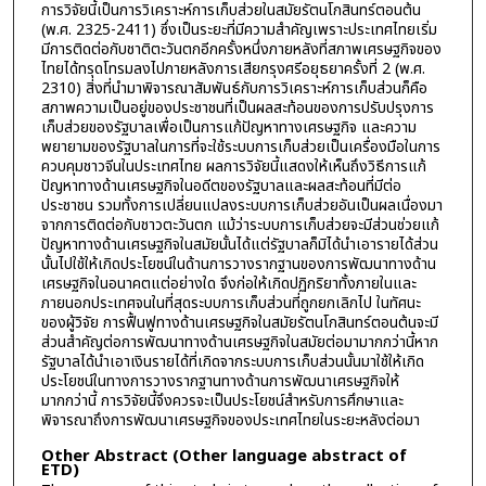
การวิจัยนี้เป็นการวิเคราะห์การเก็บส่วยในสมัยรัตนโกสินทร์ตอนต้น
(พ.ศ. 2325-2411) ซึ่งเป็นระยะที่มีความสำคัญเพราะประเทศไทยเริ่ม
มีการติดต่อกับชาติตะวันตกอีกครั้งหนึ่งภายหลังที่สภาพเศรษฐกิจของ
ไทยได้ทรุดโทรมลงไปภายหลังการเสียกรุงศรีอยุธยาครั้งที่ 2 (พ.ศ.
2310) สิ่งที่นำมาพิจารณาสัมพันธ์กับการวิเคราะห์การเก็บส่วนก็คือ
สภาพความเป็นอยู่ของประชาชนที่เป็นผลสะท้อนของการปรับปรุงการ
เก็บส่วยของรัฐบาลเพื่อเป็นการแก้ปัญหาทางเศรษฐกิจ และความ
พยายามของรัฐบาลในการที่จะใช้ระบบการเก็บส่วยเป็นเครื่องมือในการ
ควบคุมชาวจีนในประเทศไทย ผลการวิจัยนี้แสดงให้เห็นถึงวิธีการแก้
ปัญหาทางด้านเศรษฐกิจในอดีตของรัฐบาลและผลสะท้อนที่มีต่อ
ประชาชน รวมทั้งการเปลี่ยนแปลงระบบการเก็บส่วยอันเป็นผลเนื่องมา
จากการติดต่อกับชาวตะวันตก แม้ว่าระบบการเก็บส่วยจะมีส่วนช่วยแก้
ปัญหาทางด้านเศรษฐกิจในสมัยนั้นได้แต่รัฐบาลก็มิได้นำเอารายได้ส่วน
นั้นไปใช้ให้เกิดประโยชน์ในด้านการวางรากฐานของการพัฒนาทางด้าน
เศรษฐกิจในอนาคตแต่อย่างใด จึงก่อให้เกิดปฏิกริยาทั้งภายในและ
ภายนอกประเทศจนในที่สุดระบบการเก็บส่วนที่ถูกยกเลิกไป ในทัศนะ
ของผู้วิจัย การฟื้นฟูทางด้านเศรษฐกิจในสมัยรัตนโกสินทร์ตอนต้นจะมี
ส่วนสำคัญต่อการพัฒนาทางด้านเศรษฐกิจในสมัยต่อมามากกว่านี้หาก
รัฐบาลได้นำเอาเงินรายได้ที่เกิดจากระบบการเก็บส่วนนั้นมาใช้ให้เกิด
ประโยชน์ในทางการวางรากฐานทางด้านการพัฒนาเศรษฐกิจให้
มากกว่านี้ การวิจัยนี้จึงควรจะเป็นประโยชน์สำหรับการศึกษาและ
พิจารณาถึงการพัฒนาเศรษฐกิจของประเทศไทยในระยะหลังต่อมา
Other Abstract (Other language abstract of
ETD)