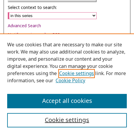
Select context to search:
Advanced Search
Notify me via email or
RSS
We use cookies that are necessary to make our site
Browse
work. We may also use additional cookies to analyze,
Collections
improve, and personalize our content and your
digital experience. You can manage your cookie
Disciplines
preferences using the
Cookie settings
link. For more
Authors
information, see our
Cookie Policy
Author Corner
Author FAQ
Accept all cookies
Cookie settings