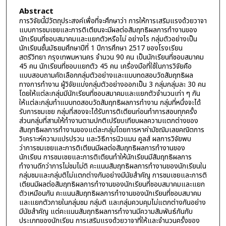
Abstract
การวิจัยนี้มีวัตถุประสงค์เพื่อที่จะศึกษาว่า การให้การเสริมแรงด้วยวาจา
แบบการชมเชยและการติเตียนจะมีผลต่อสัมฤทธิผลการทำงานของ
นักเรียนที่ชอบสมาคมและแยกตัวหรือไม่ อย่างไร กลุ่มตัวอย่างเป็น
นักเรียนชั้นมัธยมศึกษาปีที่ 1 ปีการศึกษา 2517 ของโรงเรียน
สตรีวิทยา กรุงเทพมหานคร จำนวน 90 คน เป็นนักเรียนที่ชอบสมาคม
45 คน นักเรียนที่ชอบแยกตัว 45 คน เครื่องมือที่ใช้ในการวิจัยคือ
แบบสอบถามคัดเลือกกลุ่มตัวอย่างและแบบทดสอบวัดสัมฤทธิผล
ทางการทำงาน ผู้วิจัยแบ่งกลุ่มตัวอย่างออกเป็น 3 กลุ่มกลุ่มละ 30 คน
โดยให้แต่ละกลุ่มมีนักเรียนที่ชอบสมาคมและแยกตัวจำนวนเท่า ๆ กัน
ให้แต่ละกลุ่มทำแบบทดสอบวัดสัมฤทธิผลการทำงาน กลุ่มที่หนึ่งจะได้
รับการชมเชย กลุ่มที่สองจะได้รับการติเตียนก่อนทำการสอบทุกครั้ง
ส่วนกลุ่มที่สามให้ทำงานตามปกติเปรียบเทียบผลความแตกต่างของ
สัมฤทธิผลการทำงานของแต่ละกลุ่มโดยการหาค่ามัชฌิมเลขคณิตการ
วิเคราะห์ความแปรปรวน และวิธีการนิวแมน คูลส์ ผลการวิจัยพบ
ว่าการชมเชยและการติเตียนมีผลต่อสัมฤทธิผลการทำงานของ
นักเรียน การชมเชยและการติเตียนทำให้นักเรียนมีสัมฤทธิผลการ
ทำงานดีกว่าการไม่ชมไม่ติ คะแนนสัมฤทธิผลการทำงานของนักเรียนใน
กลุ่มชมและกลุ่มติไม่แตกต่างกันอย่างมีนัยสำคัญ การชมเชยและการติ
เตียนมีผลต่อสัมฤทธิผลการทำงานของนักเรียนที่ชอบสมาคมและแยก
ตัวเหมือนกัน คะแนนสัมฤทธิผลการทำงานของนักเรียนที่ชอบสมาคม
และแยกตัวภายในกลุ่มชม กลุ่มติ และกลุ่มควบคุมไม่แตกต่างกันอย่าง
มีนัยสำคัญ แต่คะแนนสัมฤทธิผลการทำงานมีความสัมพันธ์กันกับ
ประเภทของนักเรียน การเสริมแรงด้วยวาจาที่ให้และจำนวนครั้งของ