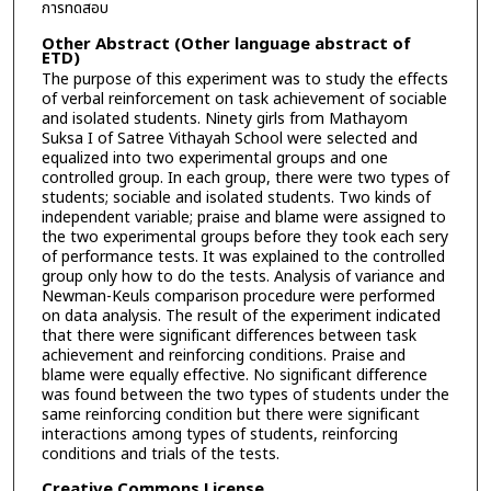
การทดสอบ
Other Abstract (Other language abstract of
ETD)
The purpose of this experiment was to study the effects
of verbal reinforcement on task achievement of sociable
and isolated students. Ninety girls from Mathayom
Suksa I of Satree Vithayah School were selected and
equalized into two experimental groups and one
controlled group. In each group, there were two types of
students; sociable and isolated students. Two kinds of
independent variable; praise and blame were assigned to
the two experimental groups before they took each sery
of performance tests. It was explained to the controlled
group only how to do the tests. Analysis of variance and
Newman-Keuls comparison procedure were performed
on data analysis. The result of the experiment indicated
that there were significant differences between task
achievement and reinforcing conditions. Praise and
blame were equally effective. No significant difference
was found between the two types of students under the
same reinforcing condition but there were significant
interactions among types of students, reinforcing
conditions and trials of the tests.
Creative Commons License