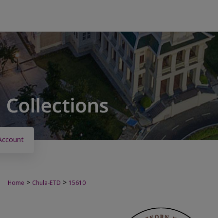
Account
>
>
Home
Chula-ETD
15610