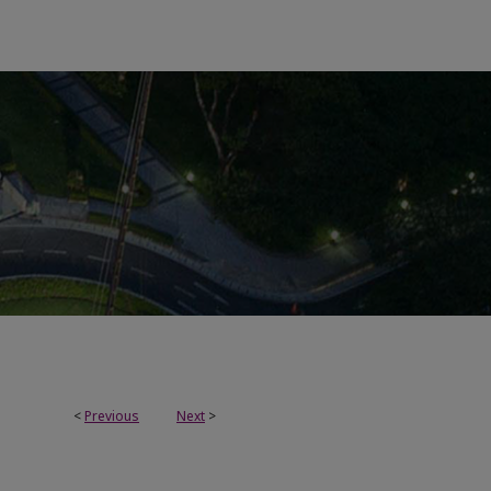
<
Previous
Next
>