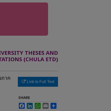
ERSITY THESES AND
TATIONS (CHULA ETD)
นภาค
Link to Full Text
SHARE
Facebook
LinkedIn
WhatsApp
Email
Share