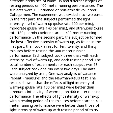
different intensities of warm-up and different lengths of
resting periods on 400-meter running performances. The
subjects were 18 untrianed or non-athletic volunteer
College men. The experiment was divided into two parts.
In the first part, the subjects performed the light
intensity level of warm-up (pulse rate 100 per min.),
modorate (pulse rate 140 per min.), and strenuous (pulse
rate 180 per min.) before starting 400-meter running
performance. In the second part, the subject performed
the best effective intensity of warm-up, as found in the
first part, then took a rest for ten, twenty, and thirty
minutes before testing the 400-meter running
performance. Each subject took three trials with each
intensity level of warm-up, and each resting period. The
total number of experiments for each subject was 18.
Each subject took one run every two days. The data
were analyzed by using One-way analysis of variance
(repeat - measure) and the Newman-Keuls test. The
results showed that the effects of light intensity of
warm-up (pulse rate 100 per min.) were better than
strenuous inten¬sity of warm-up on 400-meter running
performance. The effects of light intensity of warm-up
with a resting period of ten minutes before starting 400-
meter running performance were better than those of
light intensity of warm-up with resting period of thirty