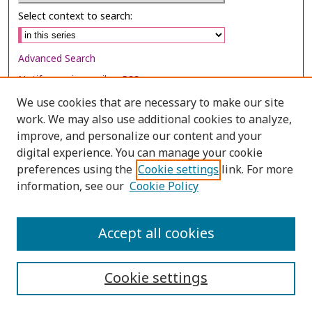
Select context to search:
Advanced Search
Notify me via email or
RSS
We use cookies that are necessary to make our site
Browse
work. We may also use additional cookies to analyze,
Collections
improve, and personalize our content and your
digital experience. You can manage your cookie
Disciplines
preferences using the
Cookie settings
link. For more
Authors
information, see our
Cookie Policy
Author Corner
Author FAQ
Accept all cookies
Cookie settings