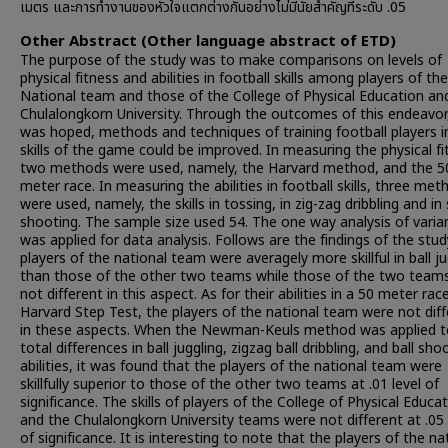
เมตร และการทำงานของหัวใจแตกต่างกันอย่างไม่มีนัยสำคัญที่ระดับ .05
Other Abstract (Other language abstract of ETD)
The purpose of the study was to make comparisons on levels of
physical fitness and abilities in football skills among players of th
National team and those of the College of Physical Education an
Chulalongkorn University. Through the outcomes of this endeavor,
was hoped, methods and techniques of training football players in
skills of the game could be improved. In measuring the physical fi
two methods were used, namely, the Harvard method, and the 5
meter race. In measuring the abilities in football skills, three met
were used, namely, the skills in tossing, in zig-zag dribbling and in
shooting. The sample size used 54. The one way analysis of varia
was applied for data analysis. Follows are the findings of the stud
players of the national team were averagely more skillful in ball ju
than those of the other two teams while those of the two team
not different in this aspect. As for their abilities in a 50 meter rac
Harvard Step Test, the players of the national team were not dif
in these aspects. When the Newman-Keuls method was applied to
total differences in ball juggling, zigzag ball dribbling, and ball sho
abilities, it was found that the players of the national team were
skillfully superior to those of the other two teams at .01 level of
significance. The skills of players of the College of Physical Educa
and the Chulalongkorn University teams were not different at .05 
of significance. It is interesting to note that the players of the na