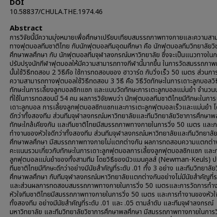
DOI
10.58837/CHULA.THE.1974.46
Abstract
การวิจัยนี้มีความมุ่งหมายเพื่อศึกษาเปรียบเทียบสมรรถภาพทางกายและความสา
ทางฟุตบอลทีมชาติไทย กับนักฟุตบอลทีมอุดมศึกษา คือ นักฟุตบอลทีมวิทยาลัยวิ
ศึกษาพลศึกษา กับ นักฟุตบอลทีมจุฬาลงกรณ์มหาวิทยาลัย ซึ่งจะเป็นแนวทางใน
ปรับปรุงนักกีฬาฟุตบอลให้มีความสามารถทางกีฬานี้มากขึ้น ในการวัดสมรรถภา
นั้นใช้วิธีทดสอบ 2 วิธีคือ ใช้การทดสอบของ ฮาวาร์ด กับวิ่งเร็ว 50 เมตร ส่วนกา
ความสามารถทางฟุตบอลใช้วิธีทดสอบ 3 วิธี คือ วิธีวัดทักษะในการเดาะลูกบอลวิธ
ทักษะในการเลี้ยงลูกบอลซิกแซก และแบบวัดทักษะการเตะลูกบอลแม่นยำ จำนวน
ที่ใช้ในการทดสอบมี 54 คน ผลการวิจัยพบว่า นักฟุตบอลทีมชาติไทยมีทักษะในการ
เดาะลูกบอล การเลี้ยงลูกฟุตบอลซิกแซกและการเตะลูกฟุตบอลเร็วและแม่นยำ โด
ดีกว่าทั้งสองทีม ส่วนทีมจุฬาลงกรณ์มหาวิทยาลัยและทีมวิทยาลัยวิชาการศึกษาพ
ทักษะใกล้เคียงกัน และทีมชาติไทยมีสมรรถภาพทางกายในการวิ่ง 50 เมตร และ
ทำงานของหัวใจดีกว่าทั้งสองทีม ส่วนทีมจุฬาลงกรณ์มหาวิทยาลัยและทีมวิทยาลั
ศึกษาพลศึกษา มีสมรรถภาพทางกายไม่แตกต่างกัน ผลการทดสอบความแตกต่
คะแนนรวมเกี่ยวกับทักษะในการเดาะลูกฟุตบอลการเลี้ยงลูกฟุตบอลซิกแซก และ
ลูกฟุตบอลแม่นยำของทั้งสามทีม โดยวิธีของนิวแมนคูลส์ (Newman-Keuls) ป
ทีมชาติไทยมีทักษะดีกว่าอย่างมีนัยสำคัญที่ระดับ .01 ทั้ง 3 อย่าง และทีมวิทยาลัย
ศึกษาพลศึกษา กับทีมจุฬาลงกรณ์มหาวิทยาลัยแตกต่างกันอย่างไม่มีนัยสำคัญที่ร
และส่วนผลการทดสอบสมรรถภาพทางกายในการวิ่ง 50 เมตรและการวัดการทำ
หัวใจทีมชาติไทยมีสมรรถภาพทางกายในการวิ่ง 50 เมตร และการทำงานของหัวใจ
ทั้งสองทีม อย่างมีนัยสำคัญที่ระดับ .01 และ .05 ตามลำดับ และทีมจุฬาลงกรณ์
มหาวิทยาลัย และทีมวิทยาลัยวิชาการศึกษาพลศึกษา มีสมรรถภาพทางกายในการวิ