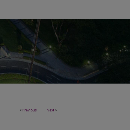
<
Previous
Next
>