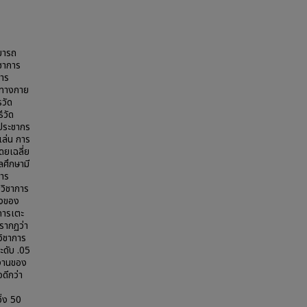
มารถ
ชาการ
การ
พทางกาย
รวัด
ีวัด
ประชากร
เล่น การ
ยเฉลี่ย
ลศึกษามี
การ
ยวิชาการ
างของ
การเตะ
รากฏว่า
วิชาการ
ะดับ .05
งานของ
ดีกว่า
่ง 50