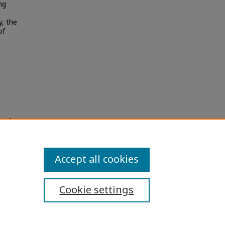
ng
y, the
of
กษา"
la
Accept all cookies
Cookie settings
ibility Statement