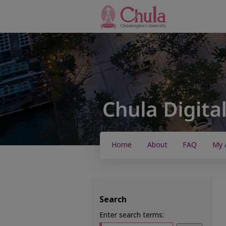
Home
About
FAQ
My 
Search
Enter search terms: