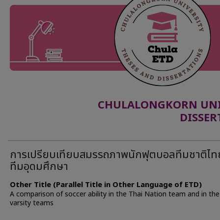
CHULALONGKORN UNIV
DISSER
การเปรียบเทียบสมรรถภาพนักฟุตบอลทีมชาติไท
ทีมอุดมศึกษา
Other Title (Parallel Title in Other Language of ETD)
A comparison of soccer ability in the Thai Nation team and in the
varsity teams