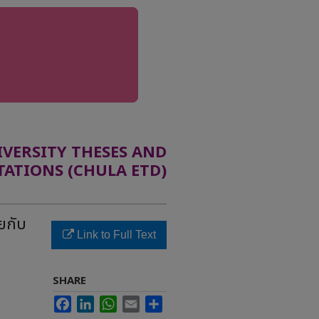
ERSITY THESES AND
TATIONS (CHULA ETD)
ยกับ
Link to Full Text
SHARE
Facebook
LinkedIn
WhatsApp
Email
Share