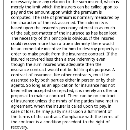
necessarily bear any relation to the sum insured, which is
merely the limit which the insurers can be called upon to
pay and the amount upon which the premium is
computed. The rate of premium is normally measured by
the character of the risk assumed. The indemnity is
based upon the insured's pecuniary interest in as much
of the subject-matter of the insurance as has been lost.
The necessity of this principle is obvious. If the insured
could recover more than a true indemnity there would
be an immediate incentive for him to destroy property in
order to make profit from the insurance contract. If the
insured recovered less than a true indemnity even
though the sum insured was adequate then the
insurance contract would not be fulfilling its purpose. A
contract of insurance, like other contracts, must be
assented to by both parties either in person or by their
agents. So long as an application for insurance has not
been either accepted or rejected, it is merely an offer or
proposal to make a contract. There can be no contract
of insurance unless the minds of the parties have met in
agreement. When the insurer is called upon to pay, in
case of loss, he may justly insist upon a fulfillment of
the terms of the contract. Compliance with the terms of
the contract is a condition precedent to the right of
recovery.