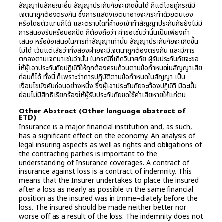
สัญญาในลักษณะอื่น สัญญาประกันภัยจะเกิดขึ้นได้ ก็แต่โดยคู่กรณีมี
เจตนาถูกต้องตรงกัน ซึ่งการแสดงเจตนาอาจจะกระทำด้วยตนเอง
หรือโดยตัวแทนก็ได้ และตราบใดที่คำขอเข้าทำสัญญาประกันภัยยังไม่มี
การสนองรับหรือบอกปัด ก็ต้องถือว่า คำขอเช่นว่านั้นเป็นเพียงคำ
เสนอ หรือข้อเสนอในการทำสัญญาเท่านั้น สัญญาประกันภัยจะเกิดขึ้น
ไม่ได้ เว้นแต่เสียว่าทั้งสองฝ่ายจะมีเจตนาถูกต้องตรงกัน และมีการ
ตกลงตามเจตนาเช่นว่านั้น ในกรณีที่เกิดวินาศภัย ผู้รับประกันภัยจะขอ
ให้ผู้เอาประกันภัยปฏิบัติให้ถูกต้องครบถ้วนตามข้อกำหนดในสัญญาเสีย
ก่อนก็ได้ ทั้งนี้ ก็เพราะว่าการปฏิบัติตามข้อกำหนดในสัญญา เป็น
เงื่อนไขบังคับก่อนอย่างหนึ่ง ซึ่งผู้เอาประกันภัยจะต้องปฏิบัติ มิฉะนั้น
ย่อมไม่มีสิทธิเรียกร้องให้ผู้รับประกันภัยชดใช้ค่าเสียหายให้แก่ตน
Other Abstract (Other language abstract of
ETD)
Insurance is a major financial institution and, as such,
has a significant effect on the economy. An analysis of
legal insuring aspects as well as rights and obligations of
the contracting parties is important to the
understanding of Insurance coverages. A contract of
insurance against loss is a contract of indemnity. This
means that the Insurer undertakes to place the insured
after a loss as nearly as possible เท the same financial
position as the insured was in Imme¬diately before the
loss. The insured should be made neither better nor
worse off as a result of the loss. The indemnity does not