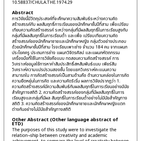
10.58837/CHULA.THE.1974.29
Abstract
การวิจัยนี้มีวัตถุประสงค์ที่จะศึกษาความสัมพันธ์ระหว่างความคิด
สร้างสรรค์กับ ผลสัมฤทธิ์การเรียนของนักศึกษาชั้นปีที่สาม เพื่อเปรียบ
เทียบความคิดสร้างสรรค์ ระหว่างกลุ่มที่มีผลสัมฤทธิ์ในการเรียนสูงกับ
กลุ่มที่มีผลสัมฤทธิ์ในการเรียนต่ำ และเพื่อ เปรียบเทียบความคิด
สร้างสรรค์ของนักศึกษาชายและนักศึกษาหญิง กลุ่มตัวอย่างประกอบ
ด้วยนักศึกษาชั้นปีที่สาม โรงเรียนเพาะช่าง จำนวน 184 คน จากแผนก
ประโยคครู ประถมการช่าง แผนกวิจิตรศิลป และแผนกหัตถกรรม
เครื่องมือที่ใช้ในการวิจัยคือแบบ ทดสอบความคิดสร้างสรรค์ การ
วิเคราะห์ขอมูลใช้การหาค่าสัมประสิทธิ์สหสัมพันธ์แบบ เพียร์สัน
วิเคราะห์ความแปรปรวนสองชั้น โดยแยกวิเคราะห์คะแนนความ
สามารถใน การคิดสร้างสรรค์เป็นสามด้านคือ ด้านความคล่องในการคิด
ความยืดหยุ่นในการคิด และความคิดริเริ่ม ผลการวิจัยปรากฏว่า 1.
ความคิดสร้างสรรค์มีความส้มพันธ์กับผลสัมฤทธิ์ในการเรียนอย่างมีนัย
สำคัญทางสถิติ 2. ความคิดสร้างสรรค์ของกลุ่มที่มีผลสัมฤทธิ์ในการ
เรียนสูงและกลุ่มที่มีผล สัมฤทธิ์ในการเรียนต่ำอย่างไม่มีนัยสำคัญทาง
สถิติ 3. ความคิดสร้างสรรค์ของนักศึกษาชายและนักศึกษาหญิงแตก
ต่างกันอย่างไม่มีนัยสำคัญทางสถิติ
Other Abstract (Other language abstract of
ETD)
The purposes of this study were to investigate the
relation¬ship between creativity and academic