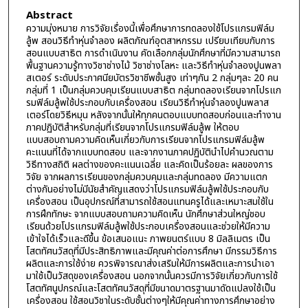
Abstract
ความมุ่งหมาย การวิจัยเรื่องนี้เพื่อศึกษาการทดลองใช้โปรแกรมฟิล์ม
ลู้พ สอนวิธีทำหุ่นจำลอง ผลิตภัณฑ์อุตสาหกรรม เปรียบเทียบกับการ
สอนแบบสาธิต การดำเนินงาน คัดเลือกกลุ่มนักศึกษาที่มีความสามารถ
พื้นฐานความรู้ทางวิชาช่างไม้ วิชาช่างโลหะ และวิธีทำหุ่นจำลองปูนพลา
สเตอร์ ระดับประกาศนียบัตรวิชาชีพชั้นสูง เท่าๆกัน 2 กลุ่มๆละ 20 คน
กลุ่มที่ 1 เป็นกลุ่มควบคุมเรียนแบบสาธิต กลุ่มทดลองเรียนจากโปรแก
รมฟิล์มลู้พใช้ประกอบกับเครื่องสอน เรียนวิธีทำหุ่นจำลองปูนพลาส
เตอร์โดยวิธีหมุน หลังจากนั้นให้ทุกคนตอบแบบทดสอบก่อนและทำงาน
ภาคปฏิบัติสำหรับกลุ่มที่เรียนจากโปรแกรมฟิล์มลู้พ ให้ตอบ
แบบสอบถามความคิดเห็นเกี่ยวกับการเรียนจากโปรแกรมฟิล์มลู้พ
คะแนนที่ได้จากแบบทดสอบ และจากงานภาคปฏิบัตินำไปคำนวณตาม
วิธีทางสถิติ ผลต่างของคะแนนเฉลี่ย และคิดเป็นร้อยละ ผลของการ
วิจัย จากผลการเรียนของกลุ่มควบคุมและกลุ่มทดลอง มีความแตก
ต่างกันอย่างไม่มีนัยสำคัญแสดงว่าโปรแกรมฟิล์มลู้พใช้ประกอบกับ
เครื่องสอน เป็นอุปกรณ์ที่สามารถใช้สอนแทนครูได้และเหมาะสมใช้ใน
การฝึกทักษะ จากแบบสอบถามความคิดเห็น นักศึกษาส่วนใหญ่ชอบ
เรียนด้วยโปรแกรมฟิล์มลู้พใช้ประกอบเครื่องสอนและช่วยให้มีความ
เข้าใจได้เร็วและดีขึ้น ข้อเสนอแนะ ภาพยนตร์แบบ 8 มิลลิเมตร เป็น
โสตทัศนวัสดุที่มีประสิทธิภาพและมีคุณค่าต่อการศึกษา มีกรรมวิธีการ
ผลิตและการใช้ง่าย ควรพิจารณาส่งเสริมให้มีการผลิตและการนำเอา
มาใช้เป็นวัสดุของเครื่องสอน นอกจากนั้นควรมีการวิจัยเกี่ยวกับการใช้
โสตทัศนูปกรณ์และโสตทัศนวัสดุที่มีขนาดมาตรฐานมาดัดแปลงใช้เป็น
เครื่องสอน ใช้สอนวิชาในระดับชั้นต่างๆให้มีคุณค่าทางการศึกษาอย่าง