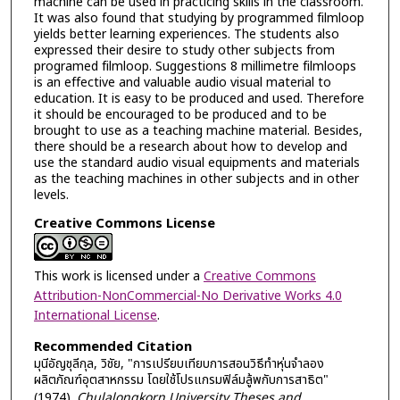
machine can be used in practicing skills in the classroom.
It was also found that studying by programmed filmloop
yields better learning experiences. The students also
expressed their desire to study other subjects from
programed filmloop. Suggestions 8 millimetre filmloops
is an effective and valuable audio visual material to
education. It is easy to be produced and used. Therefore
it should be encouraged to be produced and to be
brought to use as a teaching machine material. Besides,
there should be a research about how to develop and
use the standard audio visual equipments and materials
as the teaching machines in other subjects and in other
levels.
Creative Commons License
This work is licensed under a
Creative Commons
Attribution-NonCommercial-No Derivative Works 4.0
International License
.
Recommended Citation
มุนีอัญชุลีกุล, วิชัย, "การเปรียบเทียบการสอนวิธีทำหุ่นจำลอง
ผลิตภัณฑ์อุตสาหกรรม โดยใช้โปรแกรมฟิล์มลู้พกับการสาธิต"
(1974).
Chulalongkorn University Theses and