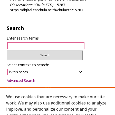
Dissertations (Chula ETD)
. 15287.
https://digital.car.chula.ac.th/chulaetd/15287
Search
Enter search terms:
Select context to search:
Advanced Search
Notify me via email or
RSS
We use cookies that are necessary to make our site
Browse
work. We may also use additional cookies to analyze,
Collections
improve, and personalize our content and your