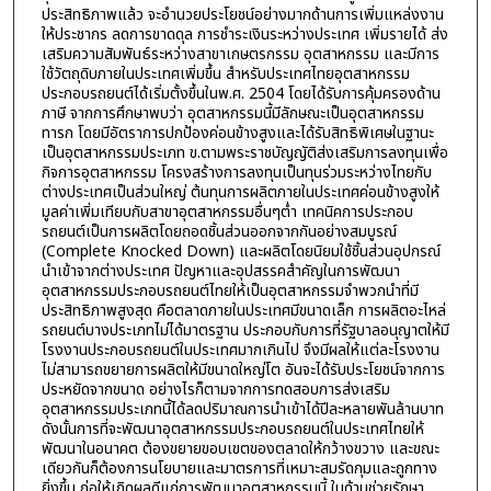
ประสิทธิภาพแล้ว จะอำนวยประโยชน์อย่างมากด้านการเพิ่มแหล่งงาน
ให้ประชากร ลดการขาดดุล การชำระเงินระหว่างประเทศ เพิ่มรายได้ ส่ง
เสริมความสัมพันธ์ระหว่างสาขาเกษตรกรรม อุตสาหกรรม และมีการ
ใช้วัตถุดิบภายในประเทศเพิ่มขึ้น สำหรับประเทศไทยอุตสาหกรรม
ประกอบรถยนต์ได้เริ่มตั้งขึ้นในพ.ศ. 2504 โดยได้รับการคุ้มครองด้าน
ภาษี จากการศึกษาพบว่า อุตสาหกรรมนี้มีลักษณะเป็นอุตสาหกรรม
ทารก โดยมีอัตราการปกป้องค่อนข้างสูงและได้รับสิทธิพิเศษในฐานะ
เป็นอุตสาหกรรมประเภท ข.ตามพระราชบัญญัติส่งเสริมการลงทุนเพื่อ
กิจการอุตสาหกรรม โครงสร้างการลงทุนเป็นทุนร่วมระหว่างไทยกับ
ต่างประเทศเป็นส่วนใหญ่ ต้นทุนการผลิตภายในประเทศค่อนข้างสูงให้
มูลค่าเพิ่มเทียบกับสาขาอุตสาหกรรมอื่นๆต่ำ เทคนิคการประกอบ
รถยนต์เป็นการผลิตโดยถอดชิ้นส่วนออกจากกันอย่างสมบูรณ์
(Complete Knocked Down) และผลิตโดยนิยมใช้ชิ้นส่วนอุปกรณ์
นำเข้าจากต่างประเทศ ปัญหาและอุปสรรคสำคัญในการพัฒนา
อุตสาหกรรมประกอบรถยนต์ไทยให้เป็นอุตสาหกรรมจำพวกนำที่มี
ประสิทธิภาพสูงสุด คือตลาดภายในประเทศมีขนาดเล็ก การผลิตอะไหล่
รถยนต์บางประเภทไม่ได้มาตรฐาน ประกอบกับการที่รัฐบาลอนุญาตให้มี
โรงงานประกอบรถยนต์ในประเทศมากเกินไป จึงมีผลให้แต่ละโรงงาน
ไม่สามารถขยายการผลิตให้มีขนาดใหญ่โต อันจะได้รับประโยชน์จากการ
ประหยัดจากขนาด อย่างไรก็ตามจากการทดสอบการส่งเสริม
อุตสาหกรรมประเภทนี้ได้ลดปริมาณการนำเข้าได้ปีละหลายพันล้านบาท
ดังนั้นการที่จะพัฒนาอุตสาหกรรมประกอบรถยนต์ในประเทศไทยให้
พัฒนาในอนาคต ต้องขยายขอบเขตของตลาดให้กว้างขวาง และขณะ
เดียวกันก็ต้องการนโยบายและมาตรการที่เหมาะสมรัดกุมและถูกทาง
ยิ่งขึ้น ก่อให้เกิดผลดีแก่การพัฒนาอุตสาหกรรมนี้ ในด้านช่วยรักษา