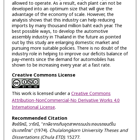
allowed to operate. As a result, each plant can not be
developed into an optimum size that will give the
advantage of the economy of scale. However, the
analysis shows that this industry can help reducing
imports by many thousand million baht each year. The
best possible ways, to develop the automotive
assembly industry in Thailand in the future as pointed
out by this study are enlarging domestic market and
pursuing more suitable policies. There is no doubt of the
industry role in helping to improve our deficits balance of
pay¬ments since the demand for automobiles has
shown to be increasing every year at a fast rate.
Creative Commons License
This work is licensed under a
Creative Commons
Attribution-NonCommercial-No Derivative Works 4.0
International License
.
Recommended Citation
สังข์รัศมี, วาริณี, "ภาษีอากรกับอุตสาหกรรมประกอบรถยนต์ใน
ประเทศไทย" (1974).
Chulalongkorn University Theses and
Dissertations (Chula ETD)
. 15277.