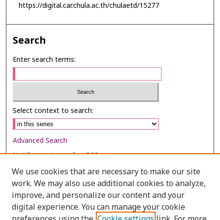
https://digital.car.chula.ac.th/chulaetd/15277
Search
Enter search terms:
Select context to search:
Advanced Search
Notify me via email or
RSS
We use cookies that are necessary to make our site
Browse
work. We may also use additional cookies to analyze,
Collections
improve, and personalize our content and your
digital experience. You can manage your cookie
Disciplines
preferences using the
Cookie settings
link. For more