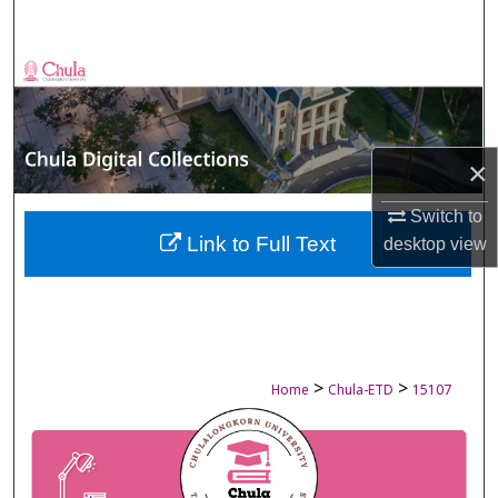
Search
Browse Collections
My Account
×
About
Switch to
Digital Commons Network™
Link to Full Text
desktop
view
>
>
Home
Chula-ETD
15107