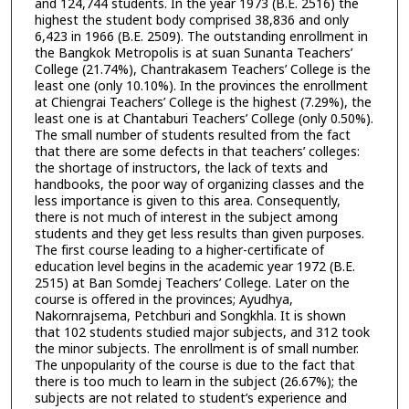
and 124,744 students. In the year 1973 (B.E. 2516) the
highest the student body comprised 38,836 and only
6,423 in 1966 (B.E. 2509). The outstanding enrollment in
the Bangkok Metropolis is at suan Sunanta Teachers’
College (21.74%), Chantrakasem Teachers’ College is the
least one (only 10.10%). In the provinces the enrollment
at Chiengrai Teachers’ College is the highest (7.29%), the
least one is at Chantaburi Teachers’ College (only 0.50%).
The small number of students resulted from the fact
that there are some defects in that teachers’ colleges:
the shortage of instructors, the lack of texts and
handbooks, the poor way of organizing classes and the
less importance is given to this area. Consequently,
there is not much of interest in the subject among
students and they get less results than given purposes.
The first course leading to a higher-certificate of
education level begins in the academic year 1972 (B.E.
2515) at Ban Somdej Teachers’ College. Later on the
course is offered in the provinces; Ayudhya,
Nakornrajsema, Petchburi and Songkhla. It is shown
that 102 students studied major subjects, and 312 took
the minor subjects. The enrollment is of small number.
The unpopularity of the course is due to the fact that
there is too much to learn in the subject (26.67%); the
subjects are not related to student’s experience and