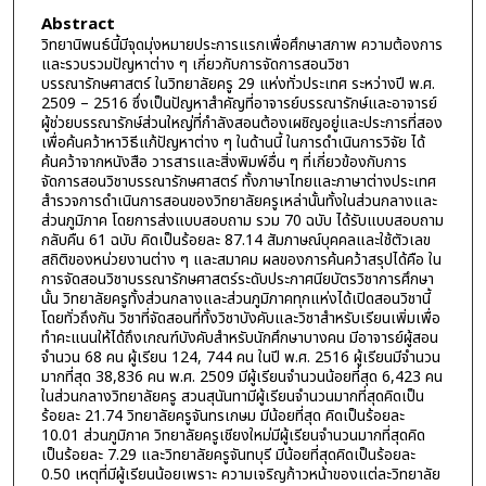
Abstract
วิทยานิพนธ์นี้มีจุดมุ่งหมายประการแรกเพื่อศึกษาสภาพ ความต้องการ
และรวบรวมปัญหาต่าง ๆ เกี่ยวกับการจัดการสอนวิชา
บรรณารักษศาสตร์ ในวิทยาลัยครู 29 แห่งทั่วประเทศ ระหว่างปี พ.ศ.
2509 – 2516 ซึ่งเป็นปัญหาสำคัญที่อาจารย์บรรณารักษ์และอาจารย์
ผู้ช่วยบรรณารักษ์ส่วนใหญ่ที่กำลังสอนต้องเผชิญอยู่และประการที่สอง
เพื่อค้นคว้าหาวิธีแก้ปัญหาต่าง ๆ ในด้านนี้ ในการดำเนินการวิจัย ได้
ค้นคว้าจากหนังสือ วารสารและสิ่งพิมพ์อื่น ๆ ที่เกี่ยวข้องกับการ
จัดการสอนวิชาบรรณารักษศาสตร์ ทั้งภาษาไทยและภาษาต่างประเทศ
สำรวจการดำเนินการสอนของวิทยาลัยครูเหล่านั้นทั้งในส่วนกลางและ
ส่วนภูมิภาค โดยการส่งแบบสอบถาม รวม 70 ฉบับ ได้รับแบบสอบถาม
กลับคืน 61 ฉบับ คิดเป็นร้อยละ 87.14 สัมภาษณ์บุคคลและใช้ตัวเลข
สถิติของหน่วยงานต่าง ๆ และสมาคม ผลของการค้นคว้าสรุปได้คือ ใน
การจัดสอนวิชาบรรณารักษศาสตร์ระดับประกาศนียบัตรวิชาการศึกษา
นั้น วิทยาลัยครูทั้งส่วนกลางและส่วนภูมิภาคทุกแห่งได้เปิดสอนวิชานี้
โดยทั่วถึงกัน วิชาที่จัดสอนที่ทั้งวิชาบังคับและวิชาสำหรับเรียนเพิ่มเพื่อ
ทำคะแนนให้ได้ถึงเกณฑ์บังคับสำหรับนักศึกษาบางคน มีอาจารย์ผู้สอน
จำนวน 68 คน ผู้เรียน 124, 744 คน ในปี พ.ศ. 2516 ผู้เรียนมีจำนวน
มากที่สุด 38,836 คน พ.ศ. 2509 มีผู้เรียนจำนวนน้อยที่สุด 6,423 คน
ในส่วนกลางวิทยาลัยครู สวนสุนันทามีผู้เรียนจำนวนมากที่สุดคิดเป็น
ร้อยละ 21.74 วิทยาลัยครูจันทรเกษม มีน้อยที่สุด คิดเป็นร้อยละ
10.01 ส่วนภูมิภาค วิทยาลัยครูเชียงใหม่มีผู้เรียนจำนวนมากที่สุดคิด
เป็นร้อยละ 7.29 และวิทยาลัยครูจันทบุรี มีน้อยที่สุดคิดเป็นร้อยละ
0.50 เหตุที่มีผู้เรียนน้อยเพราะ ความเจริญก้าวหน้าของแต่ละวิทยาลัย