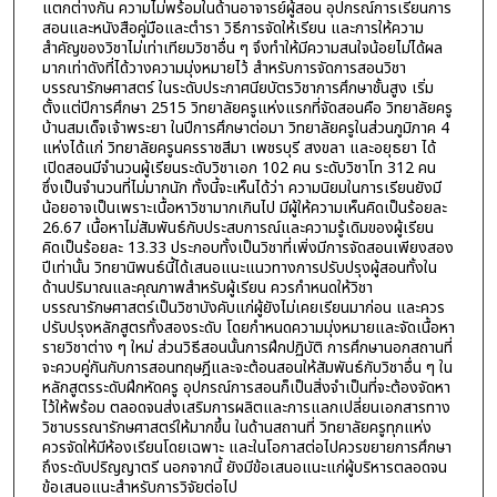
แตกต่างกัน ความไม่พร้อมในด้านอาจารย์ผู้สอน อุปกรณ์การเรียนการ
สอนและหนังสือคู่มือและตำรา วิธีการจัดให้เรียน และการให้ความ
สำคัญของวิชาไม่เท่าเทียมวิชาอื่น ๆ จึงทำให้มีความสนใจน้อยไม่ได้ผล
มากเท่าดังที่ได้วางความมุ่งหมายไว้ สำหรับการจัดการสอนวิชา
บรรณารักษศาสตร์ ในระดับประกาศนียบัตรวิชาการศึกษาชั้นสูง เริ่ม
ตั้งแต่ปีการศึกษา 2515 วิทยาลัยครูแห่งแรกที่จัดสอนคือ วิทยาลัยครู
บ้านสมเด็จเจ้าพระยา ในปีการศึกษาต่อมา วิทยาลัยครูในส่วนภูมิภาค 4
แห่งได้แก่ วิทยาลัยครูนครราชสีมา เพชรบุรี สงขลา และอยุธยา ได้
เปิดสอนมีจำนวนผู้เรียนระดับวิชาเอก 102 คน ระดับวิชาโท 312 คน
ซึ่งเป็นจำนวนที่ไม่มากนัก ทั้งนี้จะเห็นได้ว่า ความนิยมในการเรียนยังมี
น้อยอาจเป็นเพราะเนื้อหาวิชามากเกินไป มีผู้ให้ความเห็นคิดเป็นร้อยละ
26.67 เนื้อหาไม่สัมพันธ์กับประสบการณ์และความรู้เดิมของผู้เรียน
คิดเป็นร้อยละ 13.33 ประกอบทั้งเป็นวิชาที่เพิ่งมีการจัดสอนเพียงสอง
ปีเท่านั้น วิทยานิพนธ์นี้ได้เสนอแนะแนวทางการปรับปรุงผู้สอนทั้งใน
ด้านปริมาณและคุณภาพสำหรับผู้เรียน ควรกำหนดให้วิชา
บรรณารักษศาสตร์เป็นวิชาบังคับแก่ผู้ยังไม่เคยเรียนมาก่อน และควร
ปรับปรุงหลักสูตรทั้งสองระดับ โดยกำหนดความมุ่งหมายและจัดเนื้อหา
รายวิชาต่าง ๆ ใหม่ ส่วนวิธีสอนนั้นการฝึกปฏิบัติ การศึกษานอกสถานที่
จะควบคู่กันกับการสอนทฤษฎีและจะต้อนสอนให้สัมพันธ์กับวิชาอื่น ๆ ใน
หลักสูตรระดับฝึกหัดครู อุปกรณ์การสอนก็เป็นสิ่งจำเป็นที่จะต้องจัดหา
ไว้ให้พร้อม ตลอดจนส่งเสริมการผลิตและการแลกเปลี่ยนเอกสารทาง
วิชาบรรณารักษศาสตร์ให้มากขึ้น ในด้านสถานที่ วิทยาลัยครูทุกแห่ง
ควรจัดให้มีห้องเรียนโดยเฉพาะ และในโอกาสต่อไปควรขยายการศึกษา
ถึงระดับปริญญาตรี นอกจากนี้ ยังมีข้อเสนอแนะแก่ผู้บริหารตลอดจน
ข้อเสนอแนะสำหรับการวิจัยต่อไป