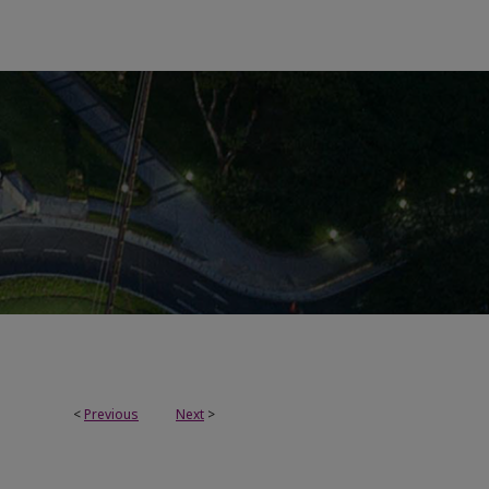
<
Previous
Next
>