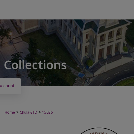
Account
>
>
Home
Chula-ETD
15036