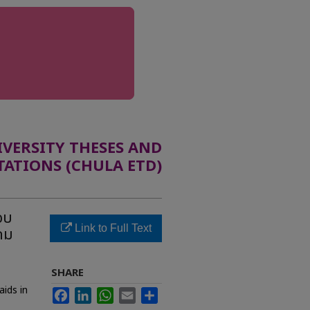
ERSITY THESES AND
TATIONS (CHULA ETD)
อบ
Link to Full Text
ถม
SHARE
aids in
Facebook
LinkedIn
WhatsApp
Email
Share