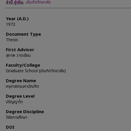
Author
จำปี อู่เงิน
,
บัณฑิตวิทยาลัย
Year (A.D.)
1972
Document Type
Thesis
First Advisor
สุภาพ วาดเขียน
Faculty/College
Graduate School (บัณฑิตวิทยาลัย)
Degree Name
ครุศาสตรมหาบัณฑิต
Degree Level
ปริญญาโท
Degree Discipline
วิจัยการศึกษา
DOI