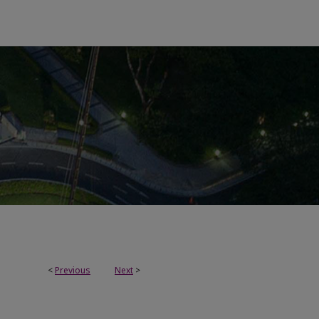
<
Previous
Next
>