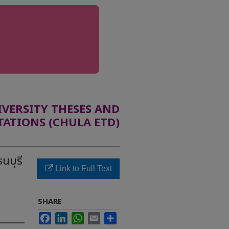
ERSITY THESES AND
TATIONS (CHULA ETD)
นบุรี
Link to Full Text
SHARE
Facebook
LinkedIn
WhatsApp
Email
Share