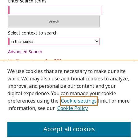
Enter search terms:
Select context to search:
Advanced Search
Notify me via email or
RSS
We use cookies that are necessary to make our site
Browse
work. We may also use additional cookies to analyze,
Collections
improve, and personalize our content and your
digital experience. You can manage your cookie
Disciplines
preferences using the
Cookie settings
link. For more
Authors
information, see our
Cookie Policy
Author Corner
Author FAQ
Accept all cookies