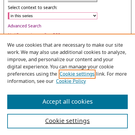
Select context to search:
Advanced Search
Notify me via email or
RSS
We use cookies that are necessary to make our site
Browse
work. We may also use additional cookies to analyze,
Collections
improve, and personalize our content and your
digital experience. You can manage your cookie
Disciplines
preferences using the
Cookie settings
link. For more
Authors
information, see our
Cookie Policy
Author Corner
Author FAQ
Accept all cookies
Cookie settings