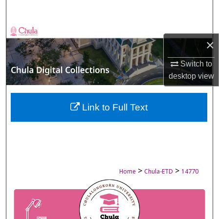
Search
Browse Collections
×
My Account
Switch to
desktop
view
About
Digital Commons Network™
Link to Full Text
>
>
Home
Chula-ETD
14770