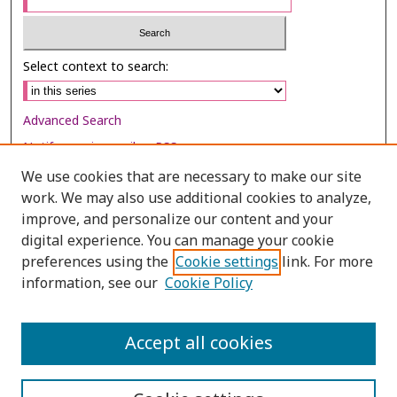
Select context to search:
Advanced Search
Notify me via email or
RSS
We use cookies that are necessary to make our site
Browse
work. We may also use additional cookies to analyze,
Collections
improve, and personalize our content and your
digital experience. You can manage your cookie
Disciplines
preferences using the
Cookie settings
link. For more
Authors
information, see our
Cookie Policy
Author Corner
Author FAQ
Accept all cookies