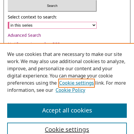
Select context to search:
Advanced Search
Notify me via email or
RSS
We use cookies that are necessary to make our site
Browse
work. We may also use additional cookies to analyze,
Collections
improve, and personalize our content and your
digital experience. You can manage your cookie
Disciplines
preferences using the
Cookie settings
link. For more
Authors
information, see our
Cookie Policy
Author Corner
Author FAQ
Accept all cookies
Cookie settings