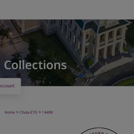
Account
>
>
Home
Chula-ETD
14499