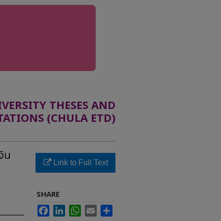
ERSITY THESES AND
TATIONS (CHULA ETD)
งิน
Link to Full Text
SHARE
Facebook
LinkedIn
WhatsApp
Email
Share