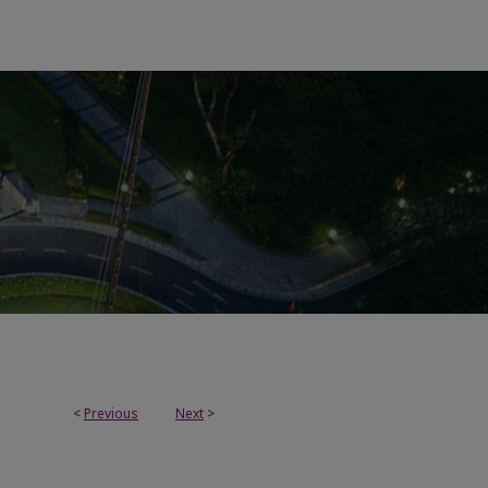
<
Previous
Next
>