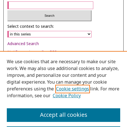
Select context to search:
Advanced Search
Notify me via email or
RSS
We use cookies that are necessary to make our site
Browse
work. We may also use additional cookies to analyze,
Collections
improve, and personalize our content and your
digital experience. You can manage your cookie
Disciplines
preferences using the
Cookie settings
link. For more
Authors
information, see our
Cookie Policy
Author Corner
Author FAQ
Accept all cookies