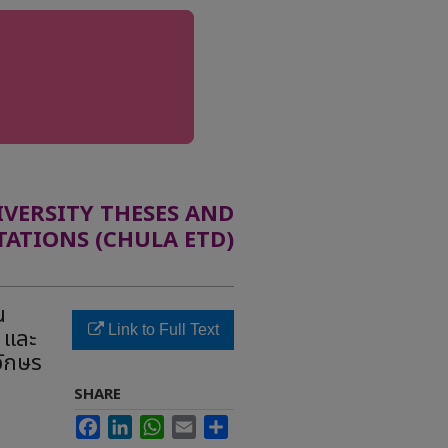
ERSITY THESES AND
TATIONS (CHULA ETD)
น
Link to Full Text
 และ
อักษร
SHARE
Facebook
LinkedIn
WhatsApp
Email
Share