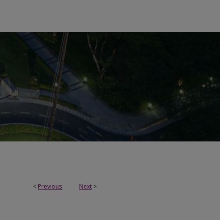
<
Previous
Next
>