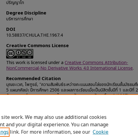
ปริญญาโท
Degree Discipline
บริหารการศึกษา
DOI
10.58837/CHULA.THE.1967.4
Creative Commons License
This work is licensed under a
Creative Commons Attribution-
NonCommercial-No Derivative Works 4.0 International License
.
Recommended Citation
บุณยะเวศ, ไพฑูรย์, "ความสัมพันธ์ระหว่างคะแนนสอบไล่ของนักเรียนชั้นมัธยมศึก
5 แผนกศิลปะ ปีการศึกษา 2506 และผลการเรียนเมื่อเป็นนิสิตชั้นปีที่ 1 และปีที่
อักษรศาสตร์ เฉพาะหมวดภาษาไทย ภาษาอังกฤษ และสังคมศึกษา" (1967).
Chulalongkorn University Theses and Dissertations (Chula ETD)
.
14397.
https://digital.car.chula.ac.th/chulaetd/14397
 site work. We may also use additional cookies
nt and your digital experience. You can manage
ings
link. For more information, see our
Cookie