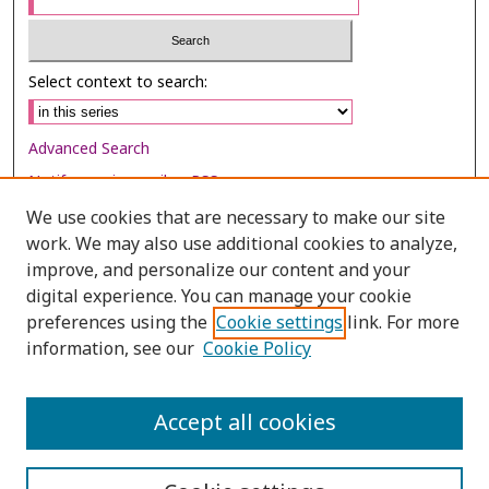
Select context to search:
Advanced Search
Notify me via email or
RSS
We use cookies that are necessary to make our site
Browse
work. We may also use additional cookies to analyze,
Collections
improve, and personalize our content and your
digital experience. You can manage your cookie
Disciplines
preferences using the
Cookie settings
link. For more
Authors
information, see our
Cookie Policy
Author Corner
Author FAQ
Accept all cookies