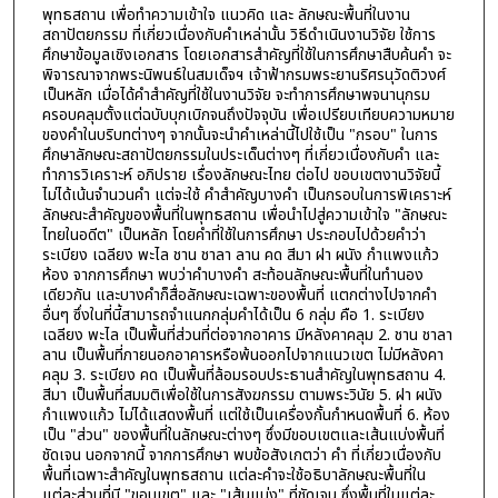
พุทธสถาน เพื่อทำความเข้าใจ แนวคิด และ ลักษณะพื้นที่ในงาน
สถาปัตยกรรม ที่เกี่ยวเนื่องกับคำเหล่านั้น วิธีดำเนินงานวิจัย ใช้การ
ศึกษาข้อมูลเชิงเอกสาร โดยเอกสารสำคัญที่ใช้ในการศึกษาสืบค้นคำ จะ
พิจารณาจากพระนิพนธ์ในสมเด็จฯ เจ้าฟ้ากรมพระยานริศรนุวัดติวงศ์
เป็นหลัก เมื่อได้คำสำคัญที่ใช้ในงานวิจัย จะทำการศึกษาพจนานุกรม
ครอบคลุมตั้งแต่ฉบับบุกเบิกจนถึงปัจจุบัน เพื่อเปรียบเทียบความหมาย
ของคำในบริบทต่างๆ จากนั้นจะนำคำเหล่านี้ไปใช้เป็น "กรอบ" ในการ
ศึกษาลักษณะสถาปัตยกรรมในประเด็นต่างๆ ที่เกี่ยวเนื่องกับคำ และ
ทำการวิเคราะห์ อภิปราย เรื่องลักษณะไทย ต่อไป ขอบเขตงานวิจัยนี้
ไม่ได้เน้นจำนวนคำ แต่จะใช้ คำสำคัญบางคำ เป็นกรอบในการพิเคราะห์
ลักษณะสำคัญของพื้นที่ในพุทธสถาน เพื่อนำไปสู่ความเข้าใจ "ลักษณะ
ไทยในอดีต" เป็นหลัก โดยคำที่ใช้ในการศึกษา ประกอบไปด้วยคำว่า
ระเบียง เฉลียง พะไล ชาน ชาลา ลาน คด สีมา ฝา ผนัง กำแพงแก้ว
ห้อง จากการศึกษา พบว่าคำบางคำ สะท้อนลักษณะพื้นที่ในทำนอง
เดียวกัน และบางคำก็สื่อลักษณะเฉพาะของพื้นที่ แตกต่างไปจากคำ
อื่นๆ ซึ่งในที่นี้สามารถจำแนกกลุ่มคำได้เป็น 6 กลุ่ม คือ 1. ระเบียง
เฉลียง พะไล เป็นพื้นที่ส่วนที่ต่อจากอาคาร มีหลังคาคลุม 2. ชาน ชาลา
ลาน เป็นพื้นที่ภายนอกอาคารหรือพ้นออกไปจากแนวเขต ไม่มีหลังคา
คลุม 3. ระเบียง คด เป็นพื้นที่ล้อมรอบประธานสำคัญในพุทธสถาน 4.
สีมา เป็นพื้นที่สมมติเพื่อใช้ในการสังฆกรรม ตามพระวินัย 5. ฝา ผนัง
กำแพงแก้ว ไม่ได้แสดงพื้นที่ แต่ใช้เป็นเครื่องกั้นกำหนดพื้นที่ 6. ห้อง
เป็น "ส่วน" ของพื้นที่ในลักษณะต่างๆ ซึ่งมีขอบเขตและเส้นแบ่งพื้นที่
ชัดเจน นอกจากนี้ จากการศึกษา พบข้อสังเกตว่า คำ ที่เกี่ยวเนื่องกับ
พื้นที่เฉพาะสำคัญในพุทธสถาน แต่ละคำจะใช้อธิบาลักษณะพื้นที่ใน
แต่ละส่วนที่มี "ขอบเขต" และ "เส้นแบ่ง" ที่ชัดเจน ซึ่งพื้นที่ในแต่ละ