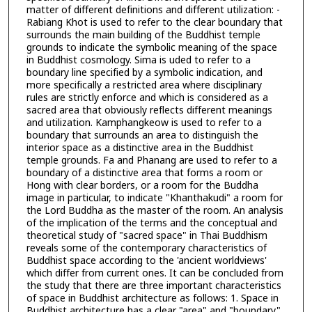
matter of different definitions and different utilization: -
Rabiang Khot is used to refer to the clear boundary that
surrounds the main building of the Buddhist temple
grounds to indicate the symbolic meaning of the space
in Buddhist cosmology. Sima is uded to refer to a
boundary line specified by a symbolic indication, and
more specifically a restricted area where disciplinary
rules are strictly enforce and which is considered as a
sacred area that obviously reflects different meanings
and utilization. Kamphangkeow is used to refer to a
boundary that surrounds an area to distinguish the
interior space as a distinctive area in the Buddhist
temple grounds. Fa and Phanang are used to refer to a
boundary of a distinctive area that forms a room or
Hong with clear borders, or a room for the Buddha
image in particular, to indicate "Khanthakudi" a room for
the Lord Buddha as the master of the room. An analysis
of the implication of the terms and the conceptual and
theoretical study of "sacred space" in Thai Buddhism
reveals some of the contemporary characteristics of
Buddhist space according to the 'ancient worldviews'
which differ from current ones. It can be concluded from
the study that there are three important characteristics
of space in Buddhist architecture as follows: 1. Space in
Buddhist architecture has a clear "area" and "boundary"