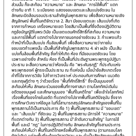
ส่วนนั้น ก็จะสะท้อน "ความหมาย" และ ลักษณะ "การใช้พื้นที่" แตก
ต่างกัน อาทิ 1. ระเบียงคด แสดงขอบเขตและเส้นแบ่งชัดเจน ใน
ลักษณะปิดล้อมรอบประธานสำคัญในพุทธสถาน เพื่อสื่อความหมายเชิง
สัญลักษณ์ พื้นที่ในคติจักรวาล 2. สีมา มีขอบเขตและ เส้นแบ่งที่เกิด
จากการกำหนด เครื่องหมายเขต โดยสีมาเป็นพื้นที่ซึ่งต้องปฏิบัติตาม
กฎข้อบัญญัติในพระวินัย เป็นเขตแดนศักดิ์สิทธิ์ที่สะท้อน ความหมาย
และการใช้พื้นที่ แตกต่างไปจากภายนอกอย่างชัดเจน 3. กำแพงแก้ว
ทำหน้าที่เป็นเส้นแบ่ง กั้นลัอมพื้นที่ เพื่อสื่อความหมายว่าภายใน
ขอบเขตกำแพงนั้น เป็นพื้นที่สำคัญในพุทธสถาน 4. ฝา ผนัง เป็นเส้น
แบ่งกั้นล้อมพื้นที่สำคัญ ซึ่งทำให้เกิด ห้อง ที่มีขอบเขตชัดเจน โดย
เฉพาะอย่างยิ่ง สำหรับ ห้อง ที่เป็นพื้นที่ประดิษฐานพระพุทธรูปปฏิมา
ประธาน จะสื่อความหมายว่าห้องนั้น คือ "พระคันธกุฎี" ที่ประทับแห่ง
พระพุทธองค์ ผู้ทรงเป็นประธาน ณ ที่แห่งนั้น เมื่อนำข้อสังเกตเรื่อง
คำที่ได้จากการวิจัย ไปทำการวิเคราะห์ ประกอบกับการศึกษา แนวคิด
และทฤษฎีต่าง ๆ ว่าด้วยเรื่อง "พื้นที่ศักดิ์สิทธิ์" ซึ่งเป็นมุมมองที่
สะท้อนให้เห็น ลักษณะร่วมของพื้นที่ทางศาสนา ตามโลกทัศน์เดิมใน
อดีตของมนุษย์ และศึกษามุมมอง "พื้นที่ในคติไทย" เพื่อเข้าใจโลกทัศน์
เรื่องพื้นที่ของไทยในอดีต ที่แตกต่างไปจากพื้นที่ในคติปัจจุบัน ซึ่งจาก
การศึกษาวิเคราะห์ข้อมูล ในที่นี้สามารถสรุปลักษณะสำคัญของพื้นที่ใน
พุทธสถานได้เป็นสามประการ คือ 1) พื้นที่ในพุทธสถาน มี "ขอบเขต"
และ "เส้นแบ่ง" ที่ชัดเจน 2) พื้นที่ในพุทธสถาน มีการให้ "ความหมาย"
ที่แตกต่างกัน 3) พื้นที่ในพุทธสถาน มี"ลำดับความสำคัญ" ในการใช้
พื้นที่ และมี "กฎ" ในการปฏิบัติต่างกัน ลักษณะสำคัญทั้งสามประการ
สะท้อนให้เห็นว่า พื้นที่ในคติไทยหรือพื้นที่ในพุทธสถาน (ตามกรอบโลก
ทัศน์เดิม) แต่ละพื้นที่จะต้องมีการนิยาม และ คำเป็นสัญลักษณะเพื่อสื่อ