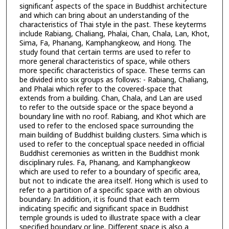
significant aspects of the space in Buddhist architecture
and which can bring about an understanding of the
characteristics of Thai style in the past. These keyterms
include Rabiang, Chaliang, Phalai, Chan, Chala, Lan, Khot,
Sima, Fa, Phanang, Kamphangkeow, and Hong. The
study found that certain terms are used to refer to
more general characteristics of space, while others
more specific characteristics of space. These terms can
be divided into six groups as follows: - Rabiang, Chaliang,
and Phalai which refer to the covered-space that
extends from a building. Chan, Chala, and Lan are used
to refer to the outside space or the space beyond a
boundary line with no roof. Rabiang, and Khot which are
used to refer to the enclosed space surrounding the
main building of Buddhist building clusters. Sima which is
used to refer to the conceptual space needed in official
Buddhist ceremonies as written in the Buddhist monk
disciplinary rules. Fa, Phanang, and Kamphangkeow
which are used to refer to a boundary of specific area,
but not to indicate the area itself. Hong which is used to
refer to a partition of a specific space with an obvious
boundary. In addition, it is found that each term
indicating specific and significant space in Buddhist
temple grounds is uded to illustrate space with a clear
specified boundary or line. Different space is also a