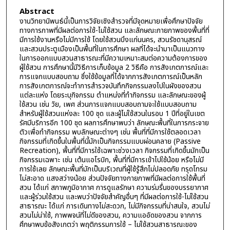
Abstract
งานวิทยานิพนธ์นี้เป็นการวิจัยเชิงสำรวจที่มีจุดหมายเพื่อศึกษาปัจจัย
ทางการภาพที่มีผลต่อการใช้-ไม่ใช้สวน และลักษณะกายภาพของพื้นที่ที่
มีการใช้งานหรือไม่มีการใช้ โดยใช้สวนบึงแก่นนคร, สวนรัชดานุสรณ์
และสวนประตูเมืองเป็นพื้นที่ในการศึกษา ผลที่ได้จะนำมาเป็นแนวทาง
ในการออกแบบสวนสาธารณะที่มีความเหมาะสมต่อความต้องการของ
ผู้ใช้สวน การศึกษานี้มีวิธีการเก็บข้อมูล 2 วิธีคือ การสังเกตการณ์และ
การแจกแบบสอบถาม ซึ่งใช้ข้อมูลที่ได้จากการสังเกตการณ์เป็นหลัก
การสังเกตการณ์จะทำการสำรวจบันทึกกิจกรรมลงไปในผังของสวน
แต่ละแห่ง โดยระบุกิจกรรม ตำแหน่งที่ทำกิจกรรม และลักษณะของผู้
ใช้สวน เช่น วัย, เพศ ส่วนการแจกแบบสอบถามจะใช้แบบสอบถาม
สำหรับผู้ใช้สวนแห่งละ 100 ชุด และผู้ไม่ใช้สวนในรอบ 1 ปีที่อยู่ในเขต
รัศมีบริการอีก 100 ชุด ผลการศึกษาพบว่า ลักษณะพื้นที่ในการกระจาย
ตัวเพื่อทำกิจกรรม พบลักษณะต่างๆ เช่น พื้นที่ที่มีการใช้ตลอดเวลา
กิจกรรมที่เกิดขึ้นในพื้นที่นี้มักเป็นกิจกรรมแบบผ่อนคลาย (Passive
Recreation), พื้นที่ที่มีการใช้เฉพาะช่วงเวลา กิจกรรมที่เกิดขึ้นมักเป็น
กิจกรรมเฉพาะ เช่น เต้นแอโรบิก, พื้นที่ที่มีการเข้าไปใช้น้อย หรือไม่มี
การใช้เลย ลักษณะพื้นที่มักเป็นบริเวณที่ผู้ใช้รู้สึกไม่ปลอดภัย ทรุดโทรม
ไม่สะอาด แสงสว่างน้อย ส่วนปัจจัยทางกายภาพที่มีผลต่อการใช้พื้นที่
สวน ได้แก่ สภาพภูมิอากาศ การดูแลรักษา ความร่มรื่นของบรรยากาศ
และผู้ร่วมใช้สวน และพบว่าปัจจัยสำคัญอื่นๆ ที่มีผลต่อการใช้-ไม่ใช้สวน
สาธารณะ ได้แก่ การเดินทางไม่สะดวก, ไม่มีกิจกรรมที่น่าสนใจ, สวนไม่
สวนไม่น่าใช้, ภาพพจน์ที่ไม่ดีของสวน, ความแออัดของสวน จากการ
ศึกษาพบข้อสังเกตว่า พฤติกรรมการใช้ – ไม่ใช้สวนสาธารณะของ