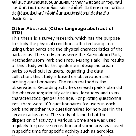
คนในเขตเทศบาลนครขอนแก่นมีผลมาจากสภาพแวดล้อมทางภูมิทัศน์
ของพื้นที่สวนสาธารณะ ซึ่งควรมีการคำนึงถึงปัจจัยทางกายภาพที่มีผล
ต่อผู้ใช้สวนส่วนใหญ่ เพื่อให้พื้นที่สวนมีการใช้งานได้อย่างเต็ม
ประสิทธิภาพ
Other Abstract (Other language abstract of
ETD)
This thesis is a survey research, which has the purpose
to study the physical conditions affected using - not
using urban parks and the physical characteristics of the
park areas. The study areas were the Kaennakorn Park,
Ratchadanusorn Park and Pratu Muang Park. The results
of this study will be the guideline in designing urban
parks to well suit its users. Regarding the data
collection, this study is based on observation and
piloting questionnaires. The main method is the
observation. Recording activities on each park's plan did
the observation; identify activities, locations and users
characteristics; gender and age. For piloting questionna
ires, there were 100 questionnaires for users in each
park and another 100 questionnaires for non-user in the
service radius area. The study obtained that the
dispersion of activity is various. Some area was used
regularly for passive recreation and some area was used
in specific time for specific activity such as aerobics.