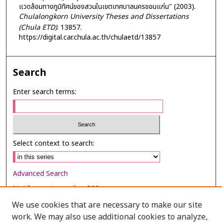
แวดล้อมทางภูมิทัศน์ของสวนในเขตเทศบาลนครขอนแก่น" (2003).
Chulalongkorn University Theses and Dissertations
(Chula ETD)
. 13857.
https://digital.car.chula.ac.th/chulaetd/13857
Search
Enter search terms:
Select context to search:
Advanced Search
Notify me via email or
RSS
We use cookies that are necessary to make our site
Browse
work. We may also use additional cookies to analyze,