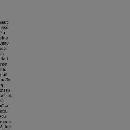
ืองของ
ำหรับ
มชน
าวไทย
ุสลิม
่ของ
ุ่ม
ด้แก่
ามารถ
 และ
ามถี่
นแออัด
 ๆ
ิจกรรม
ะดับ คือ
ะจำ
บเมือง
าดวัน
 สวน
ละบุคคล
ออัดไทย