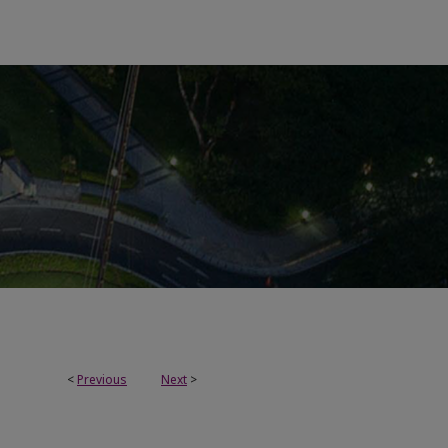
<
Previous
Next
>