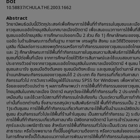
DOI
10.58837/CHULA.THE.2003.1662
Abstract
วิทยานิพนธ์ฉบับนี้มีวัตถุประสงค์เพื่อศึกษาการใช้พื้นที่ทำกิจกรรมในชุมชนและเม
ชาวชุมชนแออัดไทยมุสลิมในเทศบาลเมืองปัตตานี เพื่อเสนอแนวทางการใช้พื้นที่ส
ชุมชนแออัดไทยมุสลิม การศึกษาแบ่งออกเป็น 2 ส่วน คือ 1) ศึกษาลักษณะของชุ
แออัด ในด้านลักษณะการตั้งถิ่นฐาน กายภาพ เศรษฐกิจ สังคม และวิถีชีวิตของซ
มุสลิม ที่มีผลต่อการแสดงพฤติกรรมหรือการทำกิจกรรมของชาวชุมชนแออัดไทยม
และ 2) ศึกษาลักษณะการใช้พื้นที่ทำกิจกรรมภายในชุมชนความสัมพันธ์การใช้พื้นที
ชุมชนที่มีต่อพื้นที่เมือง จากการศึกษาโดยใช้วิธีการสัมภาษณ์และใช้แบบสอบถามกล
ประชากรตัวอย่างจากชาวชุมชนแออัดไทยมุสลิมในเทศบาลเมืองปัตตานี 4 ชุมชน ไ
ชุมชนสะบารัง ชุมชนบือติงตันหยง ชุมชนบีอติงหะยีแม และชุมชนยูโยด่านภาษี ส
จำแนกลักษณะกิจกรรมของชาวชุมชนได้ 2 ประเภท คือ กิจกรรมที่เกี่ยวกับศาสนา
กิจกรรมทั่วไป การวิเคราะห์ข้อมูลใช้โปรแกรม SPSS for Windows เพื่อหาค่าคว
ร้อยละของตัวแปรต่าง ๆ ผลการศึกษาพบว่า การใช้พื้นที่ทำกิจกรรมของชาวชุมช
ไทยมุสลิมในเทศบาลเมือง ปัตตานี คนทุกวัยจะใช้พื้นที่ทำกิจกรรมทั้ง 2 ประเภทซ้ำ
เหมือนกัน และใช้เวลาไปสถานที่ทำกิจกรรมใกล้เคียงกัน เว้นแต่ความถี่ในการทำก
เท่านั้นที่แตกต่างกัน ซึ่งสามารถสรุปความสัมพันธ์การใช้ พื้นที่ทำกิจกรรมเป็น 2 ร
1)ระตับชุมชน การใช้พื้นที่ทำกิจกรรมเกี่ยวกับศาสนาจะใช้พื้นที่ในบ้านและมัสยิดปร
ชุมชน ส่วนกิจกรรมทั่วไปจะใช้พื้นที่ร้านค้าในชุมชน เป็นสถานที่ทำกิจกรรม 2) ระดั
การใช้พื้นที่ทำกิจกรรมเกี่ยวกับศาลนาคือ มัสยิดกลางปัตตานี ในการเข้าร่วมละหม
ศุกร์และประเพณีฮารีรายอ สำหรับการใช้พื้นที่กิจกรรมทั่วไปจะเป็นบริเวณ ตลาด
สาธารณะ หรือโรงพยาบาล ทั้งนี้ขึ้นอยู่กับความต้องการ หรือความสนใจของแต่
ในการศึกษาครั้งนี้ได้เสนอแนวทางในการพัฒนาการใช้พื้นที่ทำกิจกรรมในชุมชนแ