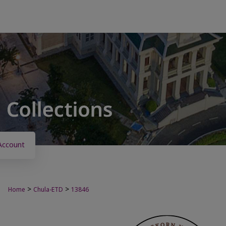
Account
>
>
Home
Chula-ETD
13846