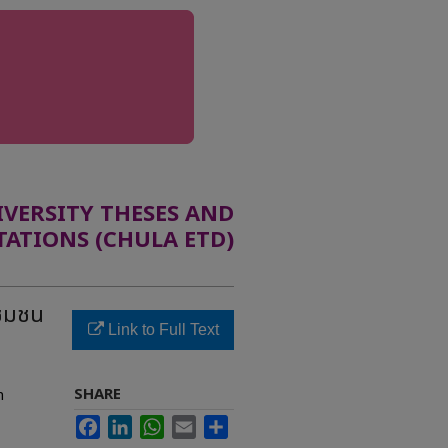
ERSITY THESES AND
TATIONS (CHULA ETD)
ชุมชน
Link to Full Text
SHARE
n
Facebook
LinkedIn
WhatsApp
Email
Share