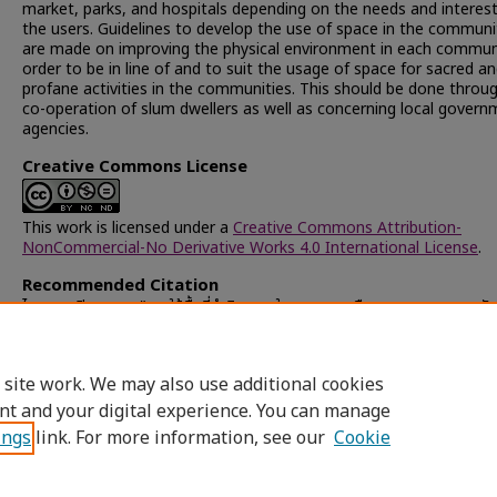
market, parks, and hospitals depending on the needs and interest
the users. Guidelines to develop the use of space in the communi
are made on improving the physical environment in each communi
order to be in line of and to suit the usage of space for sacred a
profane activities in the communities. This should be done throu
co-operation of slum dwellers as well as concerning local gover
agencies.
Creative Commons License
This work is licensed under a
Creative Commons Attribution-
NonCommercial-No Derivative Works 4.0 International License
.
Recommended Citation
ไตรบุญ, ปิยวรรณ, "การใช้พื้นที่ทำกิจกรรมในชุมชนและเมืองของชาวชุมชนแออั
มุสลิม ในเทศบาลเมืองปัตตานี" (2003).
Chulalongkorn University Thes
Dissertations (Chula ETD)
. 13846.
https://digital.car.chula.ac.th/chulaetd/13846
 site work. We may also use additional cookies
nt and your digital experience. You can manage
ings
link. For more information, see our
Cookie
Home
|
About
|
FAQ
|
My Account
|
Access