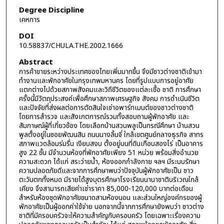
Degree Discipline
เคหการ
DOI
10.58837/CHULA.THE.2002.1666
Abstract
การค้าขายระหว่างประเทศของไทยเพิ่มมากขึ้น จึงมีชาวต่างชาติเข้ามา
ทำงานและพักอาศัยในกรุงเทพมหานคร โดยที่รูปแบบการอยู่อาศัย
แตกต่างไปด้วยสภาพสังคมและวิถีชีวิตของแต่ละเชื้อ ชาติ การศึกษา
ครั้งนี้มีวัตถุประสงค์เพื่อศึกษาสภาพเศรษฐกิจ สังคม การดำเนินชีวิต
และปัจจัยที่ส่งผลต่อการตัดสินใจเช่าอพาร์ทเมนต์ของชาวต่างชาติ
โดยการสำรวจ และสังเกตการณ์รวมทั้งสอบถามผู้พักอาศัย และ
สัมภาษณ์ผู้ที่เกี่ยวข้อง โดยเลือกบ้านสวนพลูเป็นกรณีศึกษา บ้านสวน
พูลตั้งอยู่ในซอยพัฒนสิน ถนนนางลิ้นจี่ ใกล้เขตศูนย์กลางธุรกิจ สาทร
สภาพแวดล้อมร่มรื่น เงียบสงบ ตั้งอยู่บนที่ดินเกือบสองไร่ เป็นอาคาร
สูง 22 ชั้น มีจำนวนห้องที่พักอาศัยเพียง 51 หน่วย พร้อมสิ่งอำนวย
ความสะดวก ได้แก่ สระว่ายน้ำ, ห้องออกกำลังกาย ฯลฯ มีระบบรักษา
ความปลอดภัยดีและจากการศึกษาพบว่าปัจจุบันผู้พักอาศัยเป็น ชาว
ตะวันตกทั้งหมด มีรายได้สูงบุตรศึกษาโรงเรียนนานาชาติบริเวณใกล้
เคียง จึงสามารถเสียค่าเช่าราคา 85,000-120,000 บาทต่อเดือน
สำหรับห้องชุดพักอาศัยขนาดสามห้องนอน และส่วนใหญ่องค์กรของผู้
พักอาศัยเป็นผู้ออกค่าใช้จ่าย นอกจากนี้จากการศึกษายังพบว่า ชาวต่าง
ชาติที่มีครอบครัวจะให้ความสำคัญกับครอบครัว โดยเฉพาะเรื่องความ