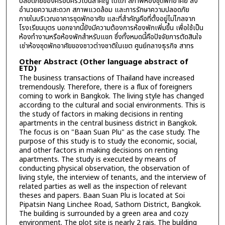
ปลอดภัยของครอบครัวเป็นสำคัญ ได้แก่ สภาพห้องชุดพักอาศัย สิ่ง
อำนวยความสะดวก สภาพแวดล้อม และการรักษาความปลอดภัย
ภายในบริเวณอาคารชุดพักอาศัย และที่สำคัญคือที่ตั้งอยู่ไม่ไกลจาก
โรงเรียนบุตร นอกจากนี้ยังมีความต้องการห้องพักเพิ่มขึ้น เพื่อใช้เป็น
ห้องทำงานหรือห้องพักสำหรับแขก ซึ่งทั้งหมดนี้คือปัจจัยการตัดสินใจ
เช่าห้องชุดพักอาศัยของชาวต่างชาติในเขต ศูนย์กลางธุรกิจ สาทร
Other Abstract (Other language abstract of
ETD)
The business transactions of Thailand have increased
tremendously. Therefore, there is a flux of foreigners
coming to work in Bangkok. The living style has changed
according to the cultural and social environments. This is
the study of factors in making decisions in renting
apartments in the central business district in Bangkok.
The focus is on "Baan Suan Plu" as the case study. The
purpose of this study is to study the economic, social,
and other factors in making decisions on renting
apartments. The study is executed by means of
conducting physical observation, the observation of
living style, the interview of tenants, and the interview of
related parties as well as the inspection of relevant
theses and papers. Baan Suan Plu is located at Soi
Pipatsin Nang Linchee Road, Sathorn District, Bangkok.
The building is surrounded by a green area and cozy
environment. The plot site is nearly 2 rais. The building